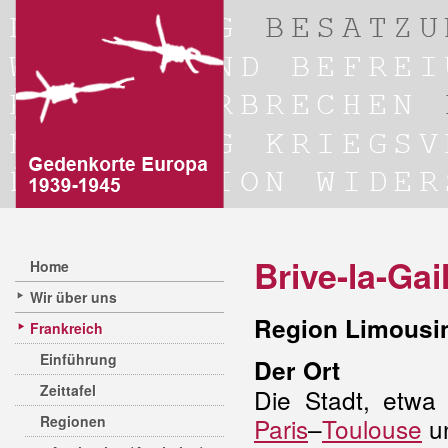
Brive-la-Gai
Home
Wir über uns
Region Limousi
Frankreich
Einführung
Der Ort
Zeittafel
Die Stadt, etwa
Regionen
Paris
–
Toulouse
u