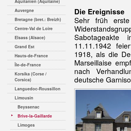
Aquitanien (Aquitaine)
Die Ereignisse
Auvergne
Sehr früh erste
Bretagne (bret.: Breizh)
Widerstandsgru
Centre-Val de Loire
Sabotageakte 
Elsass (Alsace)
11.11.1942 feie
Grand Est
1918, als die De
Hauts-de-France
Marseillaise emp
Île-de-France
nach Verhandl
Korsika (Corse /
deutsche Garniso
Corsica)
Languedoc-Roussillon
Limousin
Beyssenac
Brive-la-Gaillarde
Limoges