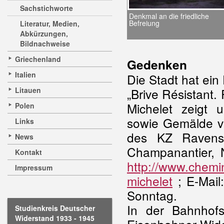
Sachstichworte
Denkmal an die friedliche
Befreiung
Literatur, Medien,
Abkürzungen,
Bildnachweise
Griechenland
Gedenken
Italien
Die Stadt hat ei
Litauen
„Brive Résistant
Michelet zeigt
Polen
sowie Gemälde v
Links
des KZ Ravensb
News
Champanantier,
Kontakt
http://www.chemi
Impressum
michelet
; E-Mail
Sonntag.
In der Bahnhofs
Studienkreis Deutscher
Widerstand 1933 - 1945