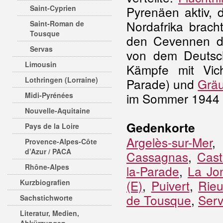
Saint-Cyprien
Pyrenäen aktiv,
Nordafrika brach
Saint-Roman de
Tousque
den Cevennen d
Servas
von dem Deuts
Limousin
Kämpfe mit Vic
Lothringen (Lorraine)
Parade
) und
Gräu
im Sommer 1944 
Midi-Pyrénées
Nouvelle-Aquitaine
Gedenkorte
Pays de la Loire
Argelès-sur-Mer
Provence-Alpes-Côte
d’Azur / PACA
Cassagnas
,
Cast
Rhône-Alpes
la-Parade
,
La Jo
(E)
,
Puivert
,
Rieu
Kurzbiografien
de Tousque
,
Ser
Sachstichworte
Literatur, Medien,