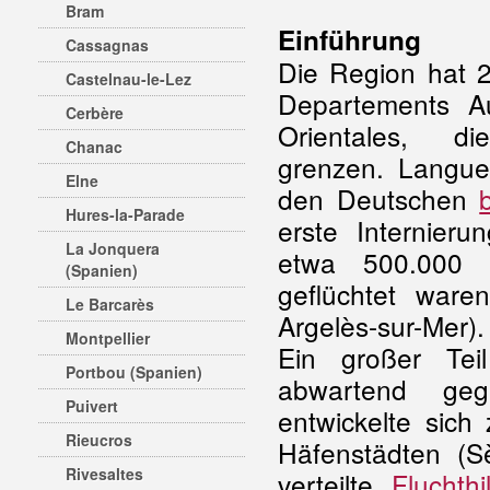
Bram
Einführung
Cassagnas
Die Region hat 2,
Castelnau-le-Lez
Departements A
Cerbère
Orientales, 
Chanac
grenzen. Langu
Elne
den Deutschen
Hures-la-Parade
erste Internier
La Jonquera
etwa 500.000 r
(Spanien)
geflüchtet ware
Le Barcarès
Argelès-sur-Mer
).
Montpellier
Ein großer Tei
Portbou (Spanien)
abwartend g
Puivert
entwickelte sich
Rieucros
Häfenstädten (Sè
Rivesaltes
verteilte.
Fluchthi