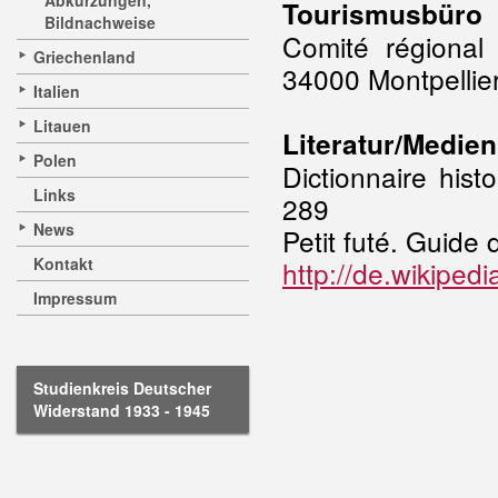
Abkürzungen,
Tourismusbüro
Bildnachweise
Comité régional
Griechenland
34000 Montpellie
Italien
Litauen
Literatur/Medien
Polen
Dictionnaire his
Links
289
News
Petit futé. Guide
Kontakt
http://de.wikiped
Impressum
Studienkreis Deutscher
Widerstand 1933 - 1945