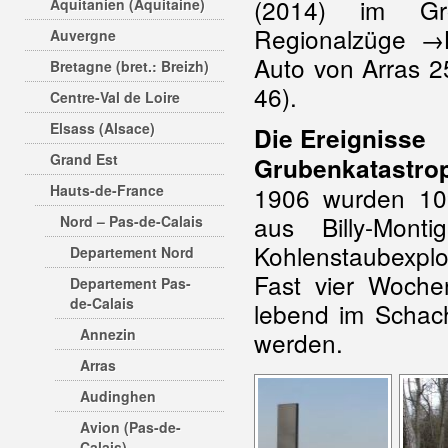
(2014) im Gro
Aquitanien (Aquitaine)
Regionalzüge →L
Auvergne
Auto von Arras 2
Bretagne (bret.: Breizh)
46).
Centre-Val de Loire
Elsass (Alsace)
Die Ereignisse
Grand Est
Grubenkatastro
Hauts-de-France
1906 wurden 10
aus Billy-Mont
Nord – Pas-de-Calais
Kohlenstaubexplo
Departement Nord
Fast vier Woch
Departement Pas-
de-Calais
lebend im Schach
Annezin
werden.
Arras
Audinghen
Avion (Pas-de-
Calais)