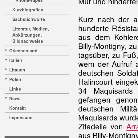
Mut und hinderte
Rhône-Alpes
Kurzbiografien
Kurz nach der al
Sachstichworte
hunderte Résista
Literatur, Medien,
aus dem Kohlere
Abkürzungen,
Bildnachweise
Billy-Montigny, z
Griechenland
tagsüber, zu Fuß
Italien
wem der Aufruf a
Litauen
deutschen Sold
Polen
Halincourt einge
34 Maquisards
Links
gefangen geno
News
deutschen Militä
Kontakt
Maquisards wurde
Impressum
Zitadelle von
Arr
aus Billy-Montign