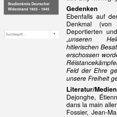
Studienkreis Deutscher
Gedenken
Widerstand 1933 - 1945
Ebenfalls auf de
Denkmal (von 
Deportierten un
„
unseren H
hitlerischen
Besat
erschossen word
Réistancekämpf
Feld der Ehre ge
unsere Freiheit 
Literatur/Medien
Dejonghe, Étien
dans la main all
Fossier, Jean-Mar