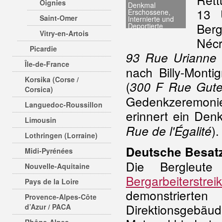
Oignies
Denkmal
13 
Erschossene,
Saint-Omer
Internierte und
Ber
Deportierte
Vitry-en-Artois
Nécr
Picardie
93 Rue Urianne 
Île-de-France
nach Billy-Mont
Korsika (Corse /
(
300 F Rue Gute
Corsica)
Gedenkzeremonie 
Languedoc-Roussillon
erinnert ein Den
Limousin
)
Rue de l'Égalité
Lothringen (Lorraine)
Deutsche Besat
Midi-Pyrénées
Die Bergleute
Nouvelle-Aquitaine
Bergarbeiterstr
Pays de la Loire
demonstriert
Provence-Alpes-Côte
Direktionsgebäu
d’Azur / PACA