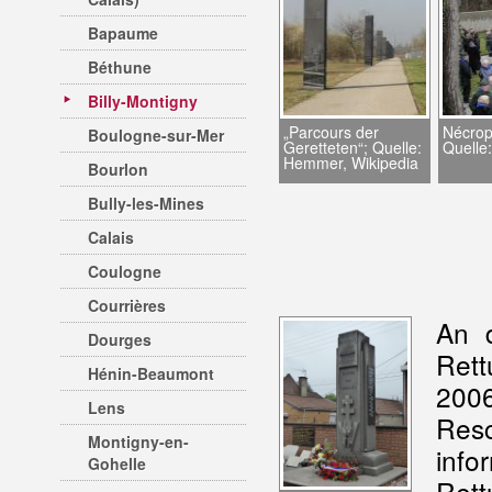
Bapaume
Béthune
Billy-Montigny
„Parcours der
Nécrop
Boulogne-sur-Mer
Geretteten“; Quelle:
Quelle
Hemmer, Wikipedia
Bourlon
Bully-les-Mines
Calais
Coulogne
Courrières
An 
Dourges
Rett
Hénin-Beaumont
200
Lens
Res
Montigny-en-
in
Gohelle
Rett