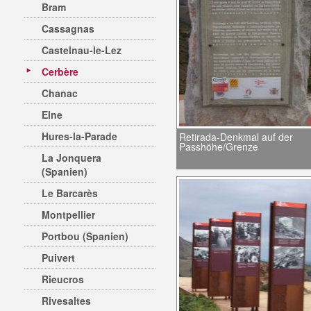
Bram
Cassagnas
Castelnau-le-Lez
Cerbère
Chanac
Elne
Hures-la-Parade
Retirada-Denkmal auf der
Passhöhe/Grenze
La Jonquera
(Spanien)
Le Barcarès
Montpellier
Portbou (Spanien)
Puivert
Rieucros
Rivesaltes