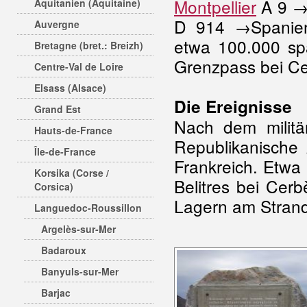
Montpellier
A 9 →P
Aquitanien (Aquitaine)
D 914 →Spanie
Auvergne
etwa 100.000 sp
Bretagne (bret.: Breizh)
Grenzpass bei Ce
Centre-Val de Loire
Elsass (Alsace)
Die Ereignisse
Grand Est
Nach dem militä
Hauts-de-France
Republikanische
Île-de-France
Frankreich. Etwa
Korsika (Corse /
Belitres bei Cerb
Corsica)
Lagern am Strand 
Languedoc-Roussillon
Argelès-sur-Mer
Badaroux
Banyuls-sur-Mer
Barjac