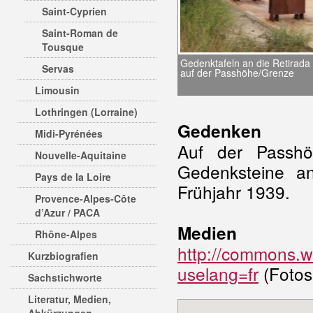
Saint-Cyprien
Saint-Roman de
Tousque
Gedenktafeln an die Retirada
Servas
auf der Passhöhe/Grenze
Limousin
Lothringen (Lorraine)
Gedenken
Midi-Pyrénées
Auf der Passhöh
Nouvelle-Aquitaine
Gedenksteine an
Pays de la Loire
Frühjahr 1939.
Provence-Alpes-Côte
d’Azur / PACA
Medien
Rhône-Alpes
http://commons.wi
Kurzbiografien
uselang=fr
(Fotos
Sachstichworte
Literatur, Medien,