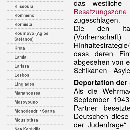
das westliche
Klissoura
Besatzungszone
Kommeno
zugeschlagen.
Kormista
Die den Itali
Kournovo (Agios
(Vorherrsch
Stefanos)
Hinhaltestrategi
Kreta
dass deren Einf
Lamia
abgesehen von ei
Larissa
Schikanen - Asylc
Lesbos
Deportation der
Lingiades
Als die Wehrm
Marathoussa
September 1943
Mesovouno
Partner besetz
Monodendri / Sparta
Deutschen diese 
Mousiotitsa
der Judenfrage“ 
Nea Kerdyllia