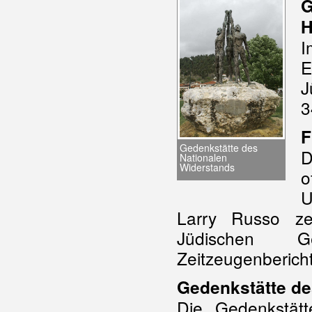
G
H
I
E
J
3
F
Gedenkstätte des
D
Nationalen
Widerstands
o
U
Larry Russo ze
Jüdischen 
Zeitzeugenberich
Gedenkstätte de
Die Gedenkstä