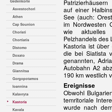
Patrizierhäuser
Gedenkorte
auf einer Halbin
Asvestochori
See (auch: Orest
Athen
im Nordwesten Gr
Cap Sounion
wie aktuelles
Choristi
Pelzhandels des 
Chortiatis
Kastoria ist über
Distomo
die bei Siatista
Doxato
genannten, Adri
Drama
Autobahn A2 abz
Giannitsa
190 km westlich 
Gorgopotamos
Ereignisse
Ioannina
Obwohl Bulgarien
Kalavryta
temritoriale Int
Kastoria
wurde nach d
Kavala