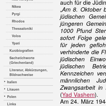
auch für die Jüdi
Nikea
„
Am 8. Oktober b
Pyrgi
jüdischen Geme
Rhodos
jüngeren Gemein
Thessaloniki
1000 Pfund Ster
Volos
sofort Folge gel
Ypati
für jeden gefl
verhinderte die F
Kurzbiografien
jüdischen Einw
Sachstichworte
(Griechenland)
jüdischen Bet
Literatur, Abkürzungen,
Kennzeichen ver
Bildnachweise
männlichen J
Italien
Zwangsarbeit in
Litauen
(
Yad Vashem
).
Polen
Am 24. März 1944
Links