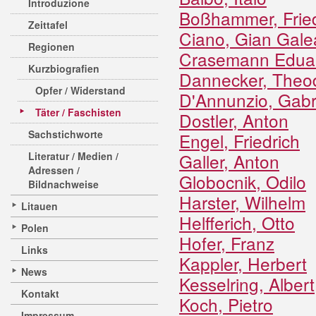
Introduzione
Boßhammer, Fried
Zeittafel
Ciano, Gian Gale
Regionen
Crasemann Edua
Kurzbiografien
Dannecker, Theodo
Opfer / Widerstand
D'Annunzio, Gabr
Täter / Faschisten
Dostler, Anton
Sachstichworte
Engel, Friedrich
Literatur / Medien /
Galler, Anton
Adressen /
Globocnik, Odilo
Bildnachweise
Harster, Wilhelm
Litauen
Helfferich, Otto
Polen
Hofer, Franz
Links
Kappler, Herbert
News
Kesselring, Albert
Kontakt
Koch, Pietro
Impressum