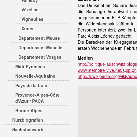
Valleroy
Das Denkmal am Square Jean 
Vézelise
die Sabotage Verantwortlic
umgekommenen FTP-Kämpfer sow
Vigneulles
die Widerstandsaktivitäten 
Xures
Personen interniert, zwei im
Parc Alexis Léonov gedacht.
Departement Meuse
Die Baracken der Kriegsgefan
Departement Moselle
ersten Wochenende im Februar
Departement Vosges
Medien
http://politique-auschwitz.blo
Midi-Pyrénées
www.memoire-vive.net/spip.ph
Nouvelle-Aquitaine
http://fr.wikipedia.org/wiki/
Pays de la Loire
Provence-Alpes-Côte
d’Azur / PACA
Rhône-Alpes
Kurzbiografien
Sachstichworte