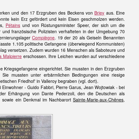
lwerken und den 17 Erzgruben des Beckens von
Briey
aus. Eine
nnte kein Erz gefördert und kein Eisen geschmolzen werden.
rs,
Pétains
und von Rüstungsminister Speer, der sich um die
 und französische Polizisten verhafteten in der Umgebung 70
ternierungslager
Compiègne
. 19 der 20 als Geiseln Benannten
mfasste 1.105 politische Gefangene (überwiegend Kommunisten)
lag versetzen. Zudem wurden 16 Menschen als Saboteure und
a Malpierre
erschossen. Ihre Leichen wurden auf verschiedene
he Kriegsgefangene eingerichtet. Sie mussten in den Erzgruben
. Sie mussten unter erbärmlichen Bedingungen eine riesige
tischen Friedhof' in Valleroy begraben (vgl. dort).
 Einwohner - Guido Fabbri, Pierre Garus, Jean Wojtowiak - bei
der Erhängung von Dante Pederzoli, den die Deutschen als
lin sowie ein Denkmal im Nachbarort
Sainte-Marie-aux-Chênes
,