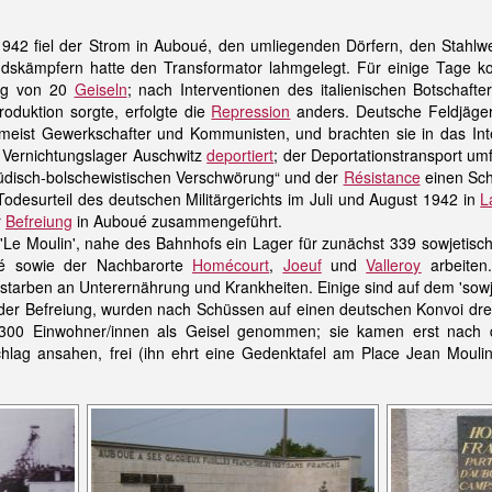
 1942 fiel der Strom in Auboué, den umliegenden Dörfern, den Stah
dskämpfern hatte den Transformator lahmgelegt. Für einige Tage ko
ung von 20
Geiseln
; nach Interventionen des italienischen Botschafte
oduktion sorgte, erfolgte die
Repression
anders. Deutsche Feldjäger
, meist Gewerkschafter und Kommunisten, und brachten sie in das In
s Vernichtungslager Auschwitz
deportiert
; der Deportationstransport u
jüdisch-bolschewistischen Verschwörung“ und der
Résistance
einen Sch
odesurteil des deutschen Militärgerichts im Juli und August 1942 in
L
r
Befreiung
in Auboué zusammengeführt.
'Le Moulin', nahe des Bahnhofs ein Lager für zunächst 339 sowjetisc
é sowie der Nachbarorte
Homécourt
,
Joeuf
und
Valleroy
arbeiten
 starben an Unterernährung und Krankheiten. Einige sind auf dem 'sowje
der Befreiung, wurden nach Schüssen auf einen deutschen Konvoi drei
 300 Einwohner/innen als Geisel genommen; sie kamen erst nach 
chlag ansahen, frei (ihn ehrt eine Gedenktafel am Place Jean Mou