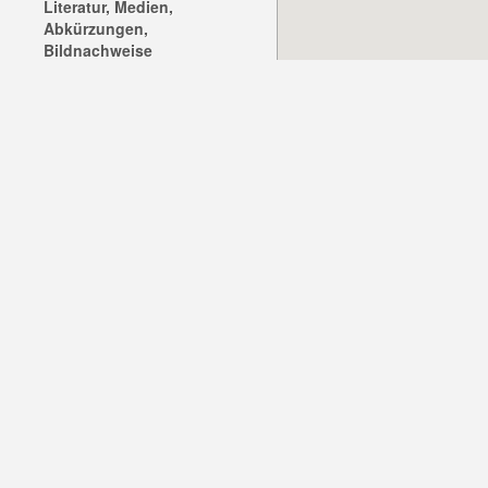
Literatur, Medien,
Abkürzungen,
Bildnachweise
Griechenland
Italien
Litauen
Polen
Links
News
Kontakt
Impressum
Studienkreis Deutscher
Widerstand 1933 - 1945