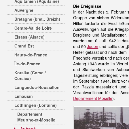
Aquitanien (Aquitaine)
Die Ereignisse
Auvergne
In der Nacht des 5. Februar
Gruppe von sieben Widerstan
Bretagne (bret.: Breizh)
Hitler forderte die Erschieß
Centre-Val de Loire
Auswirkungen auf die Kriegspr
Bergleute und Metallarbeiter
Elsass (Alsace)
wurden am 6. Juli 1942 in da
Grand Est
und 50
Juden
und sollte der „
Helfer gefasst und nach dem T
Hauts-de-France
Friedhöfe verteilt und nach de
Île-de-France
Anfang 1943 wurde im Viertel 
und Stahlwerken von Aubou
Korsika (Corse /
Tagesleistung erbringen; viele
Corsica)
Im September 1944, kurz vor 
der Razzia massakriert und
Languedoc-Roussillon
Verantwortlichen für den Ans
Limousin
Departement Moselle
).
Lothringen (Lorraine)
Departement
Meurthe-et-Moselle
Auboué