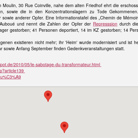
Moulin, 30 Rue Coinville, nahe dem alten Friedhof ehrt die erscho
hen, sowie die in den Konzentrationslagern zu Tode Gekommenen
ie anderer Opfer. Eine Informationstafel des „Chemin de Mémoire 
in Auboué und nennt die Zahlen der Opfer der
Represssion
durch di
 Lager gestorben; 41 Personen deportiert, 14 im KZ gestorben; 14 Pe
genen existieren nicht mehr; ihr 'Heim' wurde modernisiert und ist
 sowie Anfang September finden Gedenkveranstaltungen statt.
gspot.de/2010/05/le-sabotage-du-transformateur.html
p?article139
Aubou%C3%A9