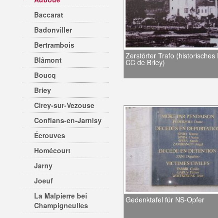
Baccarat
Badonviller
Bertrambois
Zerstörter Trafo (historisches
Blâmont
CC de Briey)
Boucq
Briey
Cirey-sur-Vezouse
Conflans-en-Jarnisy
Écrouves
Homécourt
Jarny
Joeuf
La Malpierre bei
Gedenktafel für NS-Opfer
Champigneulles