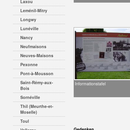
Laxou
Leménil-Mitry
Longwy
Lunéville
Nancy
Neufmaisons
Neuves-Maisons
Pexonne
Pont-à-Mousson
Saint-Rémy-aux-
Informationstafel
Bois
Sornéville
Thil (Meurthe-et-
Moselle)
Toul
Gedenken