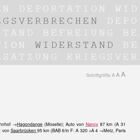
A
A
Schriftgröße
A
ahnhof →
Hagondange
(Moselle); Auto von
Nancy
87 km (A 31
é; von
Saarbrücken
95 km (BAB 6/in F: A 320 +A 4 →Metz, Paris