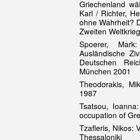
Griechenland wäh
Karl / Richter, H
ohne Wahrheit? D
Zweiten Weltkrie
Spoerer, Mark
Ausländische Ziv
Deutschen Rei
München 2001
Theodorakis, Mi
1987
Tsatsou, Ioanna:
occupation of Gr
Tzafleris, Nikos:
Thes