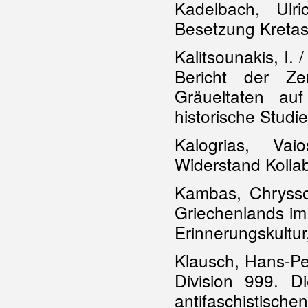
Kadelbach, Ulr
Besetzung Kreta
Kalitsounakis, I. /
Bericht der Ze
Gräueltaten auf
historische Studie
Kalogrias, Va
Widerstand Kolla
Kambas, Chryssou
Griechenlands im
Erinnerungskultur
Klausch, Hans-Pet
Division 999. D
antifaschistische