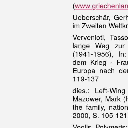
(
www.griechenlan
Ueberschär, Ger
im Zweiten Weltk
Vervenioti, Tass
lange Weg zur E
(1941-1956), In
dem Krieg - Fra
Europa nach dem
119-137
dies.: Left-Win
Mazower, Mark (H
the family, nati
2000, S. 105-121
Voglis, Polymeris: