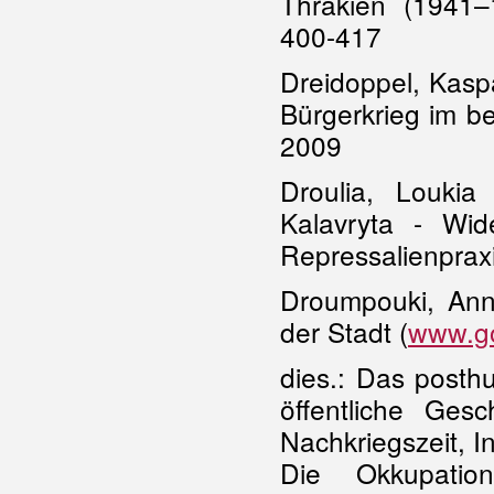
Thrakien (1941–
400-417
Dreidoppel, Kasp
Bürgerkrieg im b
2009
Droulia, Loukia
Kalavryta - Wid
Repressalienpraxi
Droumpouki, Ann
der Stadt (
www.g
dies.: Das posth
öffentliche Ge
Nachkriegszeit, I
Die Okkupatio