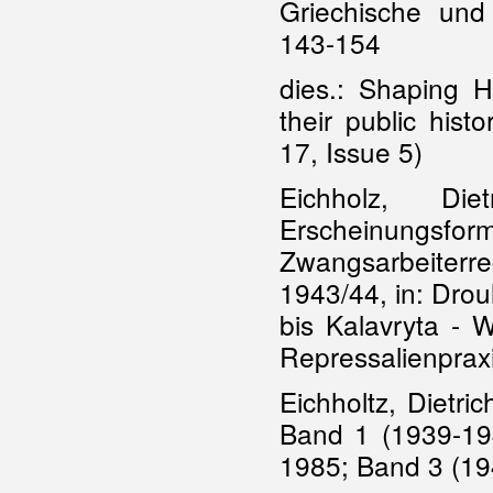
Griechische und
143-154
dies.: Shaping 
their public hist
17, Issue 5)
Eichholz, Die
Erscheinungs
Zwangsarbeiter
1943/44, in: Droul
bis Kalavryta - 
Repressalienpraxi
Eichholtz, Dietri
Band 1 (1939-194
1985; Band 3 (19