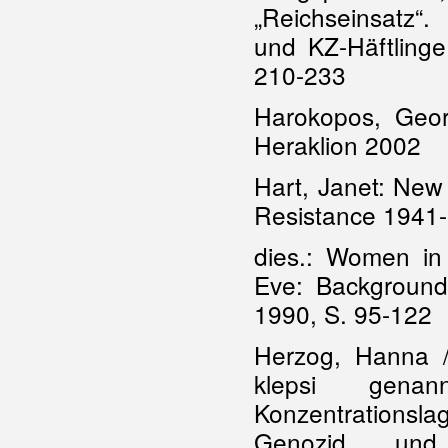
„Reichseinsatz“.
und KZ-Häftling
210-233
Harokopos, Geor
Heraklion 2002
Hart, Janet: New
Resistance 1941
dies.: Women in 
Eve: Backgroun
1990, S. 95-122
Herzog, Hanna / 
klepsi genan
Konzentrationsl
Genozid und