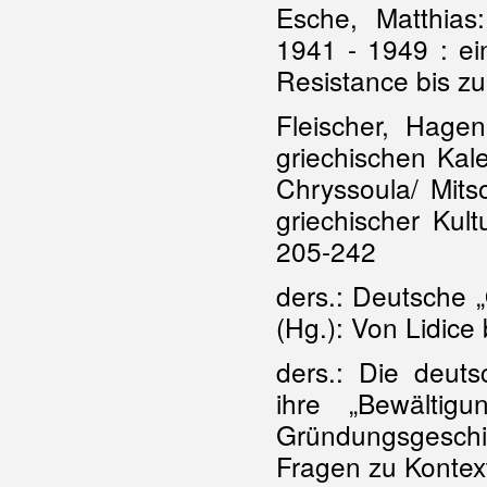
Esche, Matthias
1941 - 1949 : ei
Resistance bis z
Fleischer, Hage
griechischen Kal
Chryssoula/ Mitso
griechischer Kul
205-242
ders.: Deutsche „
(Hg.): Von Lidice
ders.: Die deuts
ihre „Bewältig
Gründungsgeschic
Fragen zu Kontex