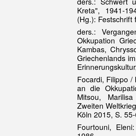
ders.: Schwert u
Kreta", 1941-19
(Hg.): Festschrif
ders.: Vergange
Okkupation Grie
Kambas, Chryssou
Griechenlands im
Erinnerungskultur
Focardi, Filippo /
an die Okkupati
Mitsou, Marilis
Zweiten Weltkrieg
Köln 2015, S. 55
Fourtouni, Ele
1986