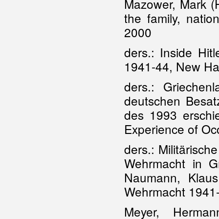
Mazower, Mark (H
the family, nati
2000
ders.: Inside Hi
1941-44, New H
ders.: Griechen
deutschen Besat
des 1993 erschi
Experience of Oc
ders.: Militärisch
Wehrmacht in Gr
Naumann, Klaus 
Wehrmacht 1941-
Meyer, Herman