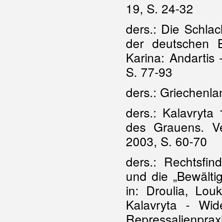
19, S. 24-32
ders.: Die Schla
der deutschen 
Karina: Andartis
S. 77-93
ders.: Griechenla
ders.: Kalavryta
des Grauens. Ve
2003, S. 60-70
ders.: Rechtsfin
und die „Bewälti
in: Droulia, Lou
Kalavryta - Wid
Repressalienprax