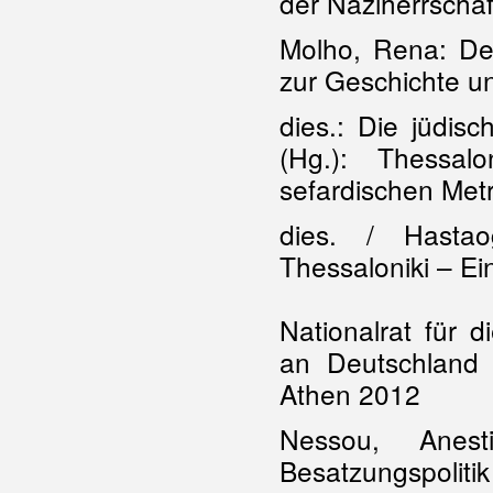
der Naziherrscha
Molho, Rena: Der
zur Geschichte u
dies.: Die jüdisc
(Hg.): Thessal
sefardischen Metr
dies. / Hastao
Thessaloniki – E
Nationalrat für 
an Deutschland 
Athen 2012
Nessou, Anest
Besatzungspoliti