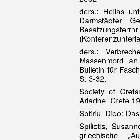
ders.: Hellas u
Darmstädter Ge
Besatzungst
(Konferenzunterl
ders.: Verbrec
Massenmord an g
Bulletin für Fasc
S. 3-32.
Society of Creta
Ariadne, Crete 19
Sotiriu, Dido: Da
Spiliotis, Susan
griechische „A