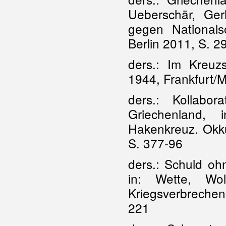
Ueberschär, Ge
gegen Nationals
Berlin 2011, S. 2
ders.: Im Kreuz
1944, Frankfurt/
ders.: Kollabo
Griechenland, 
Hakenkreuz. Okku
S. 377-96
ders.: Schuld oh
in: Wette, Wo
Kriegsverbrechen
221