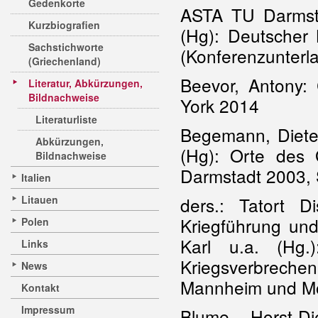
Gedenkorte
ASTA TU Darmstad
Kurzbiografien
(Hg): Deutscher 
Sachstichworte
(Konferenzunterl
(Griechenland)
Beevor, Antony:
Literatur, Abkürzungen,
Bildnachweise
York 2014
Literaturliste
Begemann, Dieter
Abkürzungen,
(Hg): Orte des 
Bildnachweise
Darmstadt 2003, 
Italien
Litauen
ders.: Tatort
Kriegführung und
Polen
Karl u.a. (Hg.
Links
Kriegsverbrech
News
Mannheim und Mö
Kontakt
Impressum
Blume, Horst-D