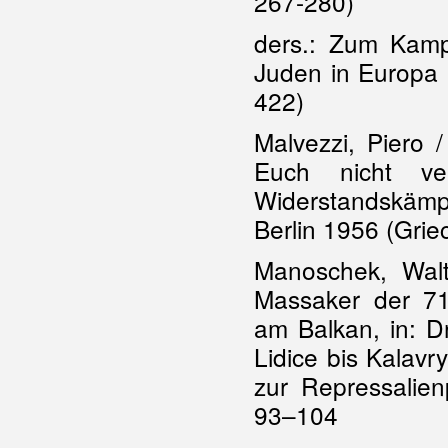
267-280)
ders.: Zum Kam
Juden in Europa 
422)
Malvezzi, Piero /
Euch nicht ve
Widerstandskäm
Berlin 1956 (Gri
Manoschek, Walt
Massaker der 717
am Balkan, in: D
Lidice bis Kalavr
zur Repressalien
93–104