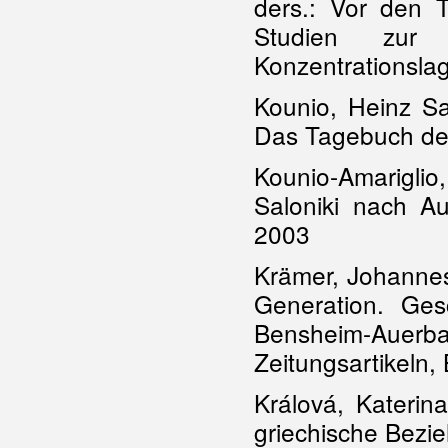
ders.: Vor den T
Studien zur G
Konzentrationsla
Kounio, Heinz Sa
Das Tagebuch de
Kounio-Amariglio,
Saloniki nach A
2003
Krämer, Johannes
Generation. Ges
Bensheim-Auerb
Zeitungsartikeln
Králová, Katerin
griechische Bezi