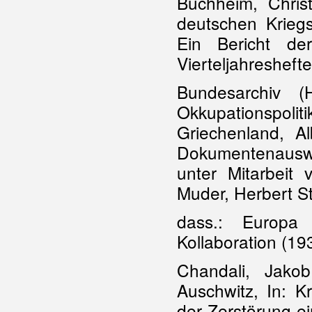
Buchheim, Chris
deutschen Kriegs
Ein Bericht der
Vierteljahresheft
Bundesarchiv 
Okkupationspolit
Griechenland, A
Dokumentenausw
unter Mitarbeit
Muder, Herbert St
dass.: Europa
Kollaboration (19
Chandali, Jak
Auschwitz, In: K
der Zerstörung ei