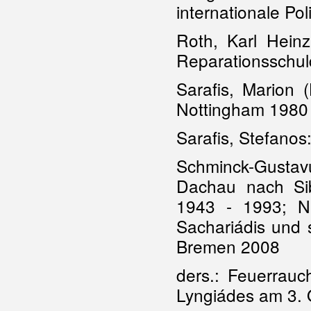
internationale Po
Roth, Karl Hein
Reparationsschuld
Sarafis, Marion 
Nottingham 1980
Sarafis, Stefanos
Schminck-Gusta
Dachau nach Sibi
1943 - 1993; N
Sachariádis und 
Bremen 2008
ders.: Feuerrauc
Lyngiádes am 3.