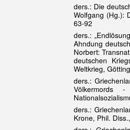
ders.: Die deutsc
Wolfgang (Hg.): D
63-92
ders.: „Endlösung
Ahndung deutsche
Norbert: Transnat
deutschen Krie
Weltkrieg, Göttin
ders.: Griechenl
Völkermords 
Nationalsozialis
ders.: Griechen
Krone, Phil. Diss.
ders.: Griechenl