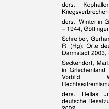
ders.: Kephal
Kriegsverbreche
ders.: Winter in 
– 1944, Göttinge
Schreiber, Gerha
R. (Hg): Orte de
Darmstadt 2003, 
Seckendorf, Mart
in Griechenland 
Vorbild Weh
Rechtsextremismu
ders.: Hellas 
deutsche Besatzu
2002