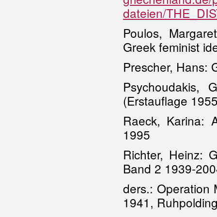
dateien/THE_D
Poulos, Margare
Greek feminist id
Prescher, Hans: 
Psychoudakis, 
(Erstauflage 1955
Raeck, Karina: A
1995
Richter, Heinz: 
Band 2 1939-200
ders.: Operation 
1941, Ruhpoldin