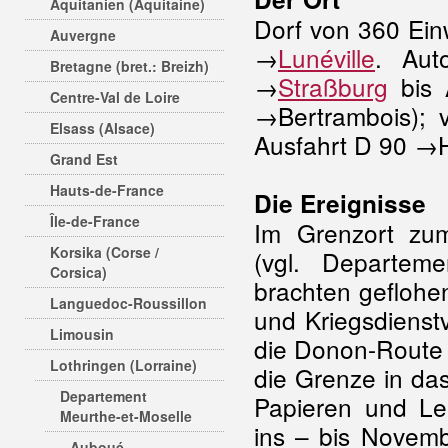
Aquitanien (Aquitaine)
Dorf von 360 Ein
Auvergne
→
Lunéville
. Au
Bretagne (bret.: Breizh)
→
Straßburg
bis 
Centre-Val de Loire
→Bertrambois);
Elsass (Alsace)
Ausfahrt D 90 →H
Grand Est
Hauts-de-France
Die Ereignisse
Île-de-France
Im Grenzort zum
Korsika (Corse /
(vgl. Departem
Corsica)
brachten geflohe
Languedoc-Roussillon
und Kriegsdienst
Limousin
die Donon-Route 
Lothringen (Lorraine)
die Grenze in da
Departement
Papieren und Le
Meurthe-et-Moselle
ins – bis Novemb
Auboué