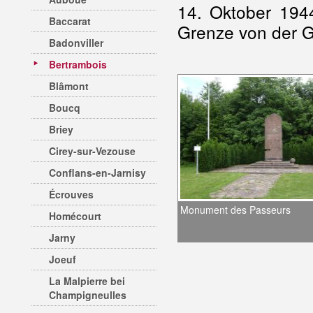
14. Oktober 1944
Baccarat
Grenze von der G
Badonviller
Bertrambois
Blâmont
Boucq
Briey
Cirey-sur-Vezouse
Conflans-en-Jarnisy
Écrouves
Monument des Passeurs
Homécourt
Jarny
Joeuf
La Malpierre bei
Champigneulles