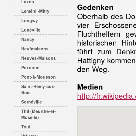
Laxou
Gedenken
Leménil-Mitry
Oberhalb des Dor
Longwy
vier Erschossen
Lunéville
Fluchthelfern ge
Nancy
historischen Hin
Neufmaisons
führt zum Denkm
Hattigny kommend
Neuves-Maisons
den Weg.
Pexonne
Pont-à-Mousson
Medien
Saint-Rémy-aux-
Bois
http://fr.wikipedi
Sornéville
Thil (Meurthe-et-
Moselle)
Toul