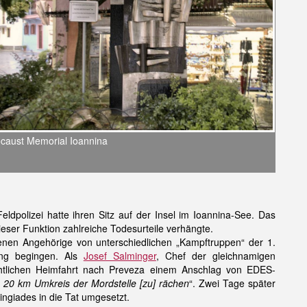
caust Memorial Ioannina
dpolizei hatte ihren Sitz auf der Insel im Ioannina-See. Das
dieser Funktion zahlreiche Todesurteile verhängte.
enen Angehörige von unterschiedlichen „Kampftruppen“ der 1.
rung begingen. Als
Josef Salminger
, Chef der gleichnamigen
chtlichen Heimfahrt nach Preveza einem Anschlag von EDES-
 20 km Umkreis der Mordstelle [zu] rächen
“. Zwei Tage später
ingiades in die Tat umgesetzt.