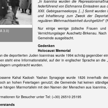
„
In Ioannina wurden die Repressionsmaßna
federführend von Eichmanns Emissären aus 
XXII. Gebirgsarmeekorps. [...] Somit wurden
und Inhaftierung zum Zweck der Deportati
regulären Wehrmachtseinheit durchgeführt
" (
Nur einige wenige jüdische Frauen und 
A 3.0)
Vernichtungslager Auschwitz-Birkenau. Nac
Gemeinde ausgelöscht.
Gedenken
Holocaust Memorial
n die deportierten Juden Ioanninas wurde 1994 schräg gegenüber eine
en steht eine Informationstafel, auf der in englischer Sprache an die 
nslagern umgebracht wurden.
ossene Kahal Kadosh Yashan Synagoge wurde 1826 innerhalb des
r noch an hohen Feiertagen genutzt; die Gemeinde hat keinen ständig
ge hängen Marmortafeln mit den Namen der Menschen aus Ioannina,
formationen für Besucher unter Tel: (+30) 26510 25195
erstands