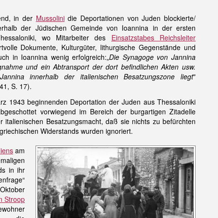
end, in der
Mussolini
die Deportationen von Juden blockierte/
erhalb der Jüdischen Gemeinde von Ioannina in der ersten
essaloniki, wo Mitarbeiter des
Einsatzstabes Reichsleiter
volle Dokumente, Kulturgüter, lithurgische Gegenstände und
ch in Ioannina wenig erfolgreich:„
Die Synagoge von Jannina
gnahme und ein Abtransport der dort befindlichen Akten usw.
nnina innerhalb der italienischen Besatzungszone liegt
"
1, S. 17).
ärz 1943 beginnenden Deportation der Juden aus Thessaloniki
 abgeschottet vorwiegend im Bereich der burgartigen Zitadelle
italienischen Besatzungsmacht, daß sie nichts zu befürchten
riechischen Widerstands wurden ignoriert.
liens
am
emaligen
s in ihr
frage“
Oktober
n Stroop
ewohner