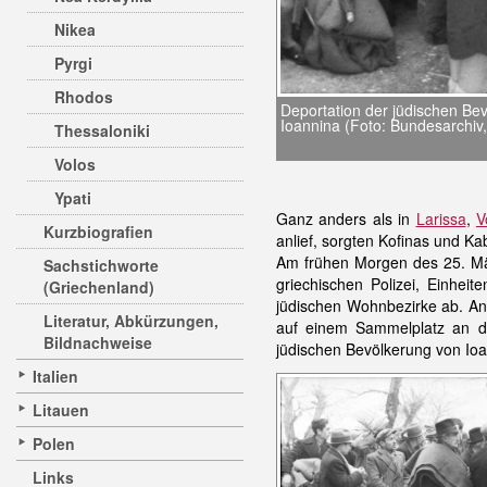
Nikea
Pyrgi
Rhodos
Deportation der jüdischen Be
Ioannina (Foto: Bundesarchiv
Thessaloniki
Volos
Ypati
Ganz anders als in
Larissa
,
V
Kurzbiografien
anlief, sorgten Kofinas und Kab
Am frühen Morgen des 25. Mär
Sachstichworte
griechischen Polizei, Einhei
(Griechenland)
jüdischen Wohnbezirke ab. An
Literatur, Abkürzungen,
auf einem Sammelplatz an d
Bildnachweise
jüdischen Bevölkerung von Io
Italien
Litauen
Polen
Links