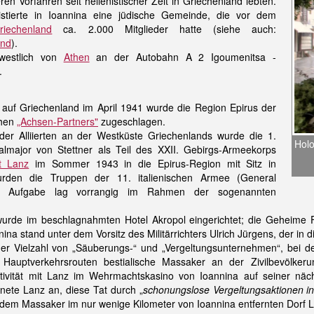
en Vorfahren seit hellenistischer Zeit in Griechenland lebten.
stierte in Ioannina eine jüdische Gemeinde, die vor dem
iechenland
ca. 2.000 Mitglieder hatte (siehe auch:
and
).
dwestlich von
Athen
an der Autobahn A 2 Igoumenitsa -
.
auf Griechenland im April 1941 wurde die Region Epirus der
chen
„Achsen-Partners"
zugeschlagen.
er Alliierten an der Westküste Griechenlands wurde die 1.
Holo
almajor von Stettner als Teil des XXII. Gebirgs-Armeekorps
t Lanz
im Sommer 1943 in die Epirus-Region mit Sitz in
urden die Truppen der 11. italienischen Armee (General
 Ihre Aufgabe lag vorrangig im Rahmen der sogenannten
urde im beschlagnahmten Hotel Akropol eingerichtet; die Geheime Fel
nina stand unter dem Vorsitz des Militärrichters Ulrich Jürgens, der in 
er Vielzahl von „Säuberungs-“ und „Vergeltungsunternehmen“, bei d
r Hauptverkehrsrouten bestialische Massaker an der Zivilbevölke
tivität mit Lanz im Wehrmachtskasino von Ioannina auf seiner nä
dnete Lanz an, diese Tat durch „
schonungslose Vergeltungsaktionen in
dem Massaker im nur wenige Kilometer von Ioannina entfernten Dorf L