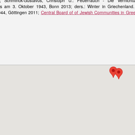
9; Schminck-Gustavus, Christoph U.: Feuerrauch - Die Vernicht
es am 3. Oktober 1943, Bonn 2013; ders.: Winter in Griechenland.
44, Göttingen 2011;
Central Board of of Jewish Communities in Gre