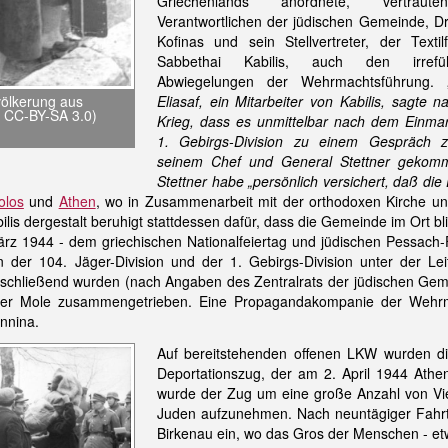
Griechenlands anordnete, vertraut
Verantwortlichen der jüdischen Gemeinde, D
Kofinas und sein Stellvertreter, der Textilf
Sabbethai Kabilis, auch den irrefü
Abwiegelungen der Wehrmachtsführung. 
Eliasaf, ein Mitarbeiter von Kabilis, sagte 
völkerung aus
, CC-BY-SA 3.0)
Krieg, dass es unmittelbar nach dem Einma
1. Gebirgs-Division zu einem Gespräch z
seinem Chef und General Stettner gekomm
Stettner habe „persönlich versichert, daß di
olos
und
Athen
, wo in Zusammenarbeit mit der orthodoxen Kirche u
ilis dergestalt beruhigt stattdessen dafür, dass die Gemeinde im Ort bl
z 1944 - dem griechischen Nationalfeiertag und jüdischen Pessach-F
ten der 104. Jäger-Division und der 1. Gebirgs-Division unter der 
schließend wurden (nach Angaben des Zentralrats der jüdischen Ge
er Mole zusammengetrieben. Eine Propagandakompanie der Wehrmac
annina.
Auf bereitstehenden offenen LKW wurden di
Deportationszug, der am 2. April 1944 Athen 
wurde der Zug um eine große Anzahl von Vieh
Juden aufzunehmen. Nach neuntägiger Fahrt t
Birkenau ein, wo das Gros der Menschen - etw