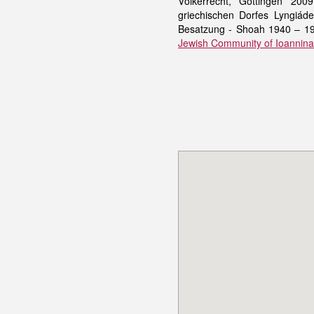
Völkerrecht, Göttingen 200
griechischen Dorfes Lyngiád
Besatzung - Shoah 1940 – 19
Jewish Community of Ioannina