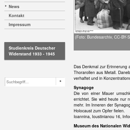
News
Kontakt
Impressum
(Foto: Bundesarchiv, CC-BY-S
Studienkreis Deutscher
Widerstand 1933 - 1945
Das Denkmal zur Erinnerung a
Thorarollen aus Metall. Daneb
verhaftet und in Konzentratio
Synagoge
Die von einer Mauer umschl
errichtet. Sie wird heute nu
mehr. Im Inneren der Synago
Holocaust zum Opfer fielen.
Ioannina, Ioustinianou 16, In
Museum des Nationalen Wid