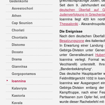
griechischsprachige Juden, der
Gedenkorte
Seit dem 9. Jahrhundert exi
Asvestochori
deutschen Überfall auf Gr
Judenverfolgung in Griechenl
Athen
Ioannina liegt 420 km nor
Cap Sounion
Thessaloniki
- Alexandroupolis
Choristi
Die Ereignisse
Nach dem deutschen Überfall 
Chortiatis
Besatzungszone
des italienis
Distomo
In Erwartung einer Landung d
Gebirgs-Division unter Gener
Doxato
unter Generalleutnant
Huber
Drama
Ioannina verlegt. Formal w
Vecchiarelli) unterstellt.
Giannitsa
„Bandenbekämpfung“.
Das deutsche Hauptquartier w
Gorgopotamos
Feldmilitärgericht 1032 in Ioan
Ioannina
Ioannina war Ausgangsort ein
Gebirgs-Division entlang de
Kalavryta
Kampftruppe, nach einer Fes
Kastoria
Partisanen zum Opfer fiel, or
wurde dieser Rachebefehl mit 
Kavala