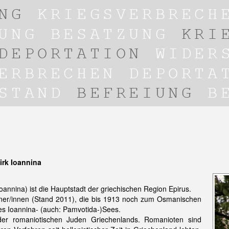
irk Ioannina
annina) ist die Hauptstadt der griechischen Region Epirus.
ner/innen (Stand 2011), die bis 1913 noch zum Osmanischen
des Ioannina- (auch: Pamvotida-)Sees.
er romaniotischen Juden Griechenlands. Romanioten sind