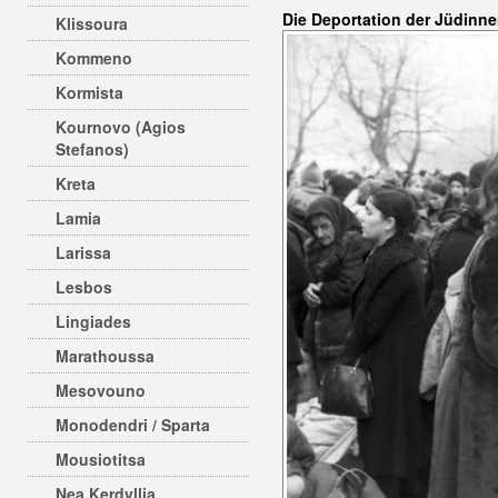
Die Deportation der Jüdinn
Klissoura
Kommeno
Kormista
Kournovo (Agios
Stefanos)
Kreta
Lamia
Larissa
Lesbos
Lingiades
Marathoussa
Mesovouno
Monodendri / Sparta
Mousiotitsa
Nea Kerdyllia