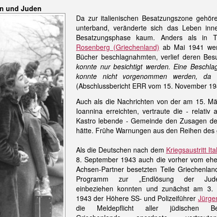
en und Juden
Da zur italienischen Besatzungszone gehör
unterband, veränderte sich das Leben inn
Besatzungsphase kaum. Anders als in Th
Rosenberg (Griechenland)
ab Mai 1941 wert
Bücher beschlagnahmten, verlief deren Besu
konnte nur besichtigt werden. Eine Beschla
konnte nicht vorgenommen werden, da Ja
(Abschlussbericht ERR vom 15. November 194
Auch als die Nachrichten von der am 15. M
Ioannina erreichten, vertraute die - relativ
Kastro lebende - Gemeinde den Zusagen der 
hätte. Frühe Warnungen aus den Reihen des g
Als die Deutschen nach dem
Kriegsaustritt Ita
8. September 1943 auch die vorher vom eh
Achsen-Partner besetzten Teile Griechenland
Programm zur „Endlösung der Juden
einbeziehen konnten und zunächst am 3. 
1943 der Höhere SS- und Polizeiführer
Jürge
die Meldepflicht aller jüdischen B