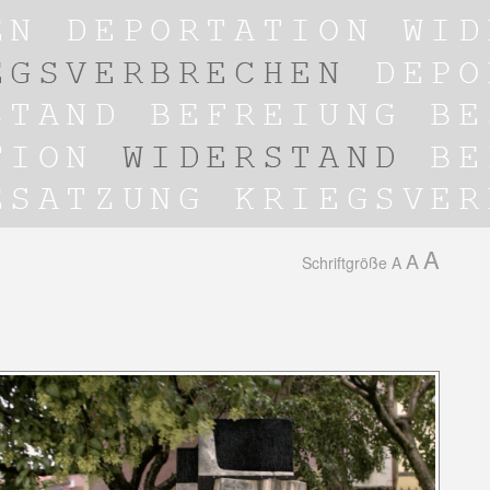
A
A
Schriftgröße
A