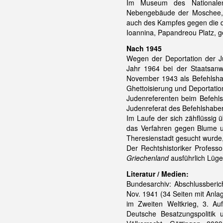
Im Museum des Nationalen
Nebengebäude der Moschee, 
auch des Kampfes gegen die de
Ioannina, Papandreou Platz, g
Nach 1945
Wegen der Deportation der 
Jahr 1964 bei der Staatsanw
November 1943 als Befehlshab
Ghettoisierung und Deportatio
Judenreferenten beim Befehls
Judenreferat des Befehlshaber
Im Laufe der sich zähflüssig
das Verfahren gegen Blume u
Theresienstadt gesucht wurde, 
Der Rechtshistoriker Profess
Griechenland
ausführlich Lüge
Literatur / Medien:
Bundesarchiv: Abschlussberi
Nov. 1941 (34 Seiten mit Anla
im Zweiten Weltkrieg, 3. Au
Deutsche Besatzungspolitik