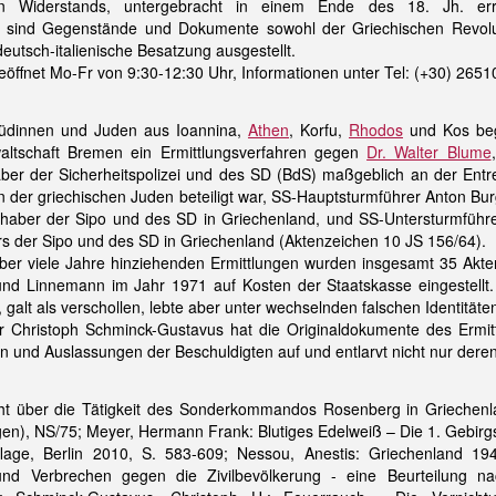
 Widerstands, untergebracht in einem Ende des 18. Jh. erri
sind Gegenstände und Dokumente sowohl der Griechischen Revolut
utsch-italienische Besatzung ausgestellt.
eöffnet Mo-Fr von 9:30-12:30 Uhr, Informationen unter Tel: (+30) 265
Jüdinnen und Juden aus Ioannina,
Athen
, Korfu,
Rhodos
und Kos be
altschaft Bremen ein Ermittlungsverfahren gegen
Dr. Walter Blume
er der Sicherheitspolizei und des SD (BdS) maßgeblich an der Entr
n der griechischen Juden beteiligt war, SS-Hauptsturmführer Anton Bur
haber der Sipo und des SD in Griechenland, und SS-Untersturmführer 
s der Sipo und des SD in Griechenland (Aktenzeichen 10 JS 156/64).
 über viele Jahre hinziehenden Ermittlungen wurden insgesamt 35 A
nd Linnemann im Jahr 1971 auf Kosten der Staatskasse eingestell
galt als verschollen, lebte aber unter wechselnden falschen Identität
or Christoph Schminck-Gustavus hat die Originaldokumente des Ermit
n und Auslassungen der Beschuldigten auf und entlarvt nicht nur dere
cht über die Tätigkeit des Sonderkommandos Rosenberg in Griechenl
gen), NS/75; Meyer, Hermann Frank: Blutiges Edelweiß – Die 1. Gebirgs
flage, Berlin 2010, S. 583-609; Nessou, Anestis: Griechenland 19
 und Verbrechen gegen die Zivilbevölkerung - eine Beurteilung 