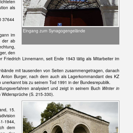
chteten
ion als
10 37644
Eingang zum Synagogengelände
gann im
, der ab
echtung,
ger, den
Friedrich Linnemann, seit Ende 1943 tätig als Mitarbeiter im
ktenbände mit tausenden von Seiten zusammengetragen, danach
t. Anton Burger, nach dem auch als Lagerkommandant des KZ
en unerkannt bis zu seinem Tod 1991 in der Bundesrepublik.
tlungsverfahren analysiert und zeigt in seinem Buch
Winter in
n Widersprüche (S. 215-330).
and, 15.
division
41-1944,
nach dem