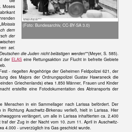
en die
r. Moses
abrikant
hrenden
„
Moissis
(Foto: Bundesarchiv, CC-BY-SA 3.0)
nach dem
rsch der
wischen
en sei.
e Deutschen die Juden nicht belästigen werden
""(Meyer, S. 585).
nd der
ELAS
eine Rettungsaktion zur Flucht in befreite Gebiete
ieb.
est - riegelten Angehörige der Geheimen Feldpolizei 621, der
Leitung des Majors der Ordnungspolizei Gustav Hawraneck die
meinden Griechenlands) etwa 1.850 Männer, Frauen und Kinder
ht erstellte eine Fotodokumentation des Abtransports der
e Menschen in ein Sammellager nach Larissa befördert. Der
in Richtung Auschwitz-Birkenau verließ, hielt in Larissa. Hier
waggons verlängert, um alle in Larissa inhaftierten ca. 2.400
raf der Zug in der Nacht vom 10. zum 11. April in Auschwitz-
a 4.000 - unverzüglich ins Gas geschickt wurde.