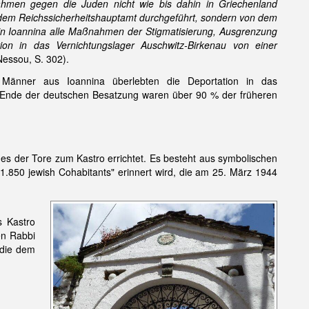
hmen gegen die Juden nicht wie bis dahin in Griechenland
dem Reichssicherheitshauptamt durchgeführt, sondern von dem
 in Ioannina alle Maßnahmen der Stigmatisierung, Ausgrenzung
on in das Vernichtungslager Auschwitz-Birkenau von einer
Nessou, S. 302).
Männer aus Ioannina überlebten die Deportation in das
h Ende der deutschen Besatzung waren über 90 % der früheren
s der Tore zum Kastro errichtet. Es besteht aus symbolischen
„1.850 jewish Cohabitants" erinnert wird, die am 25. März 1944
 Kastro
en Rabbi
 die dem