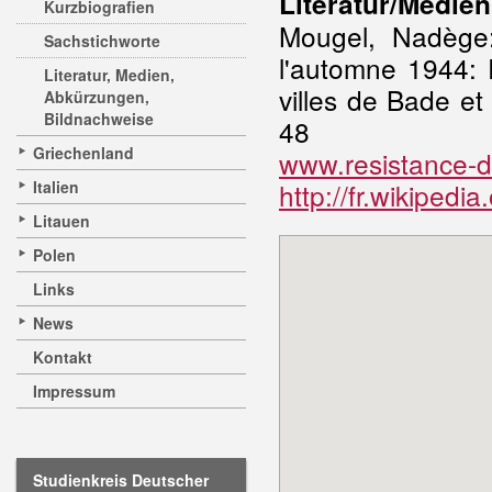
Literatur/Medien
Kurzbiografien
Mougel, Nadège:
Sachstichworte
l'automne 1944: R
Literatur, Medien,
villes de Bade e
Abkürzungen,
Bildnachweise
48
Griechenland
www.resistance-d
Italien
http://fr.wikipedia
Litauen
Polen
Links
News
Kontakt
Impressum
Studienkreis Deutscher