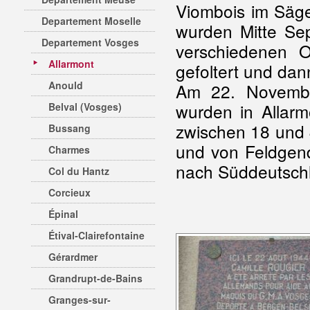
Viombois im Säg
Departement Moselle
wurden Mitte Se
Departement Vosges
verschiedenen O
Allarmont
gefoltert und da
Anould
Am 22. Novemb
wurden in Allar
Belval (Vosges)
zwischen 18 und 
Bussang
und von Feldgen
Charmes
nach Süddeutschl
Col du Hantz
Corcieux
Épinal
Étival-Clairefontaine
Gérardmer
Grandrupt-de-Bains
Granges-sur-