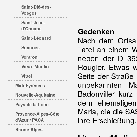
Saint-Dié-des-
Vosges
Saint-Jean-
d'Ormont
Gedenken
Saint-Léonard
Nach dem Ortsau
Tafel an einem 
Senones
neben der D 39
Ventron
Rougier. Etwas w
Vieux-Moulin
Seite der Straße
Vittel
unbekannten M
Midi-Pyrénées
Badonviller kurz
Nouvelle-Aquitaine
dem ehemaligen
Pays de la Loire
Maria, die die S
Provence-Alpes-Côte
ihre Erschießung.
d’Azur / PACA
Rhône-Alpes