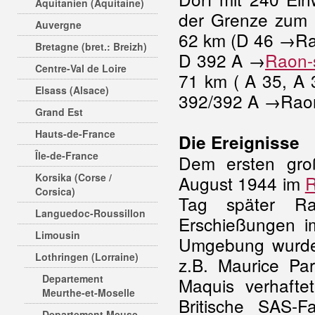
Aquitanien (Aquitaine)
der Grenze zum 
Auvergne
62 km (D 46 →Ram
Bretagne (bret.: Breizh)
D 392 A →
Raon-s
Centre-Val de Loire
71 km ( A 35, A
Elsass (Alsace)
392/392 A →Raon-
Grand Est
Hauts-de-France
Die Ereignisse
Île-de-France
Dem ersten gro
Korsika (Corse /
August 1944 im
Corsica)
Tag später Raz
Languedoc-Roussillon
Erschießungen im
Limousin
Umgebung wurde
Lothringen (Lorraine)
z.B. Maurice Pa
Departement
Maquis verhafte
Meurthe-et-Moselle
Britische SAS-
Departement Meuse