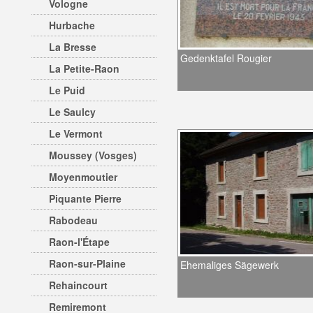
Vologne
Hurbache
La Bresse
Gedenktafel Rougier
La Petite-Raon
Le Puid
Le Saulcy
Le Vermont
Moussey (Vosges)
Moyenmoutier
Piquante Pierre
Rabodeau
Raon-l'Étape
Raon-sur-Plaine
Ehemaliges Sägewerk
Rehaincourt
Remiremont