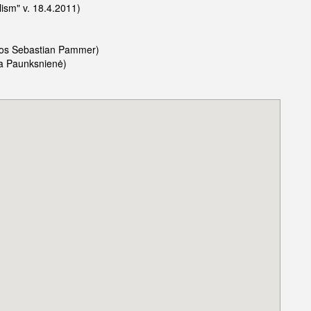
ism" v. 18.4.2011)
Fotos Sebastian Pammer)
ta Paunksnienė)