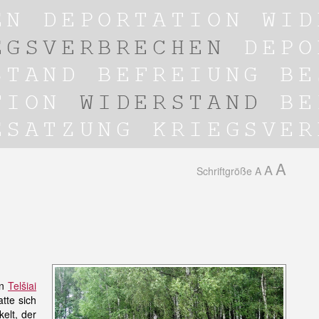
A
A
Schriftgröße
A
on
Telšiai
tte sich
elt, der