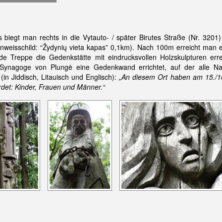
iegt man rechts in die Vytauto- / später Birutes Straße (Nr. 3201) 
nweisschild: “Žydynių vieta kapas” 0,1km). Nach 100m erreicht man 
e Treppe die Gedenkstätte mit eindrucksvollen Holzskulpturen err
n Synagoge von Plungė eine Gedenkwand errichtet, auf der alle N
 (in Jiddisch, Litauisch und Englisch):
„An diesem Ort haben am 15./16.
det: Kinder, Frauen und Männer.“