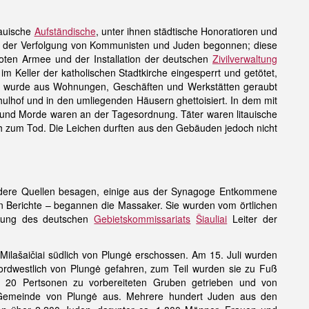
tauische
Aufständische
, unter ihnen städtische Honoratioren und
it der Verfolgung von Kommunisten und Juden begonnen; diese
ten Armee und der Installation der deutschen
Zivilverwaltung
 Keller der katholischen Stadtkirche eingesperrt und getötet,
um wurde aus Wohnungen, Geschäften und Werkstätten geraubt
chulhof und in den umliegenden Häusern ghettoisiert. In dem mit
und Morde waren an der Tagesordnung. Täter waren litauische
ch zum Tod. Die Leichen durften aus den Gebäuden jedoch nicht
andere Quellen besagen, einige aus der Synagoge Entkommene
en Berichte – begannen die Massaker. Sie wurden vom örtlichen
htung des deutschen
Gebietskommissariats
Šiauliai
Leiter der
ilašaičiai südlich von Plungė erschossen. Am 15. Juli wurden
rdwestlich von Plungė gefahren, zum Teil wurden sie zu Fuß
s 20 Pertsonen zu vorbereiteten Gruben getrieben und von
e Gemeinde von Plungė aus. Mehrere hundert Juden aus den