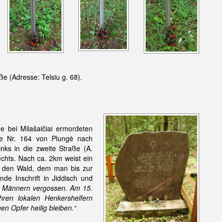
e (Adresse: Telsiu g. 68).
e bei Milašaičiai ermordeten
ße Nr. 164 von Plungė nach
nks in die zweite Straße (A.
echts. Nach ca. 2km weist ein
n den Wald, dem man bis zur
nde Inschrift in Jiddisch und
en Männern vergossen. Am 15.
hren lokalen Henkershelfern
n Opfer heilig bleiben.“