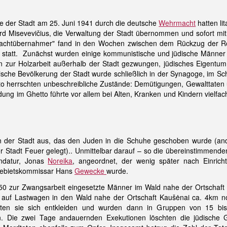
e der Stadt am 25. Juni 1941 durch die deutsche
Wehrmacht
hatten li
rd Misevevičius, die Verwaltung der Stadt übernommen und sofort m
Machtübernahmer" fand in den Wochen zwischen dem Rückzug der Ro
 statt. Zunächst wurden einige kommunistische und jüdische Männer im
n zur Holzarbeit außerhalb der Stadt gezwungen, jüdisches Eigent
üdische Bevölkerung der Stadt wurde schließlich in der Synagoge, im S
o herrschten unbeschreibliche Zustände: Demütigungen, Gewalttaten 
ung im Ghetto führte vor allem bei Alten, Kranken und Kindern vielfa
 in der Stadt aus, das den Juden in die Schuhe geschoben wurde (
r Stadt Feuer gelegt).. Unmittelbar darauf – so die übereinstimmend
ndatur, Jonas
Noreika
, angeordnet, der wenig später nach Einric
 Gebietskommissar Hans
Gewecke
wurde.
50 zur Zwangsarbeit eingesetzte Männer im Wald nahe der Ortschaft M
 auf Lastwagen in den Wald nahe der Ortschaft Kaušėnai ca. 4km no
ssten sie sich entkleiden und wurden dann in Gruppen von 15 bi
n. Die zwei Tage andauernden Exekutionen löschten die jüdisch