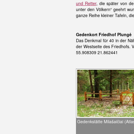
und Retter
, die später von d
unter den Völkern“ geehrt wur
ganze Reihe kleiner Tafeln, d
Gedenkort Friedhof Plungė
Das Denkmal für 40 in der Näh
der Westseite des Friedhofs. 
55.908309 21.862441
Gedenkstätte Milašaičiai (Atla