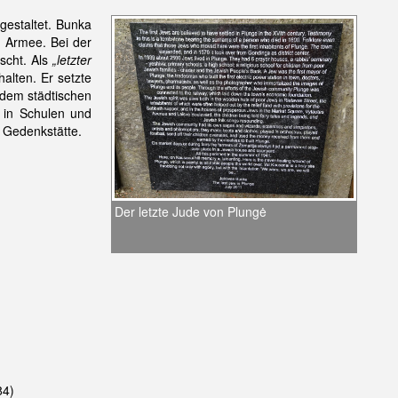
gestaltet. Bunka
n Armee. Bei der
scht. Als
„letzter
alten. Er setzte
f dem städtischen
e in Schulen und
 Gedenkstätte.
Der letzte Jude von Plungė
84)