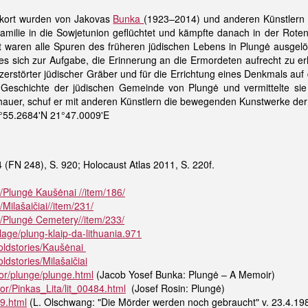
kort wurden von Jakovas
Bunka
(1923–2014) und anderen Künstlern 
amilie in die Sowjetunion geflüchtet und kämpfte danach in der Rote
t waren alle Spuren des früheren jüdischen Lebens in Plungė ausgelö
s sich zur Aufgabe, die Erinnerung an die Ermordeten aufrecht zu erh
 zerstörter jüdischer Gräber und für die Errichtung eines Denkmals au
e Geschichte der jüdischen Gemeinde von Plungė und vermittelte si
dhauer, schuf er mit anderen Künstlern die bewegenden Kunstwerke der
°55.2684'N 21°47.0009'E
 (FN 248), S. 920; Holocaust Atlas 2011, S. 220f.
N/Plungė Kaušėnai //item/186/
/Milašaičiai//item/231/
N/Plungė Cemetery//item/233/
age/plung-klaip-da-lithuania.971
oldstories/Kaušėnai
dstories/Milašaičiai
kor/plunge/plunge.html
(Jacob Yosef Bunka: Plungė – A Memoir)
or/Pinkas_Lita/lit_00484.html
(Josef Rosin: Plungė)
9.html
(L. Olschwang: "Die Mörder werden noch gebraucht" v. 23.4.19