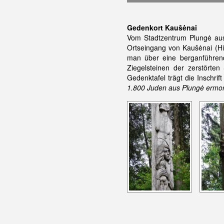
Gedenkort Kaušėnai
Vom Stadtzentrum Plungė aus b
Ortseingang von Kaušėnai (Hi
man über eine berganführend
Ziegelsteinen der zerstörte
Gedenktafel trägt die Inschrift
1.800 Juden aus Plungė ermor