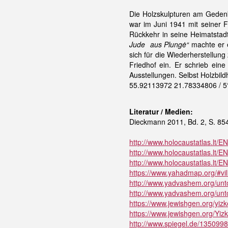
Die Holzskulpturen am Geden
war im Juni 1941 mit seiner F
Rückkehr in seine Heimatstad
Jude aus Plungė“
machte er e
sich für die Wiederherstellung
Friedhof ein. Er schrieb ein
Ausstellungen. Selbst Holzbil
55.92113972 21.78334806 / 5
Literatur / Medien:
Dieckmann 2011, Bd. 2, S. 854
http://www.holocaustatlas.lt/E
http://www.holocaustatlas.lt/EN
http://www.holocaustatlas.lt/E
https://www.yahadmap.org/#vill
http://www.yadvashem.org/unt
http://www.yadvashem.org/untol
https://www.jewishgen.org/yiz
https://www.jewishgen.org/Yizk
http://www.spiegel.de/1350998