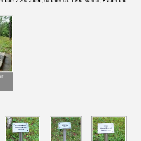
ten über 2.200 Juden, darunter ca. 1.800 Männer, Frauen und
it