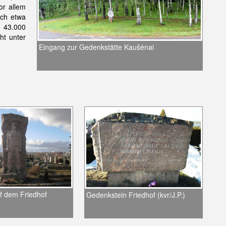
or allem
och etwa
 43.000
ht unter
Eingang zur Gedenkstätte Kaušėnai
f dem Friedhof
Gedenkstein Friedhof (kvr/J.P.)