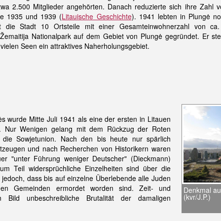
twa 2.500 Mitglieder angehörten. Danach reduzierte sich ihre Zahl v
me 1935 und 1939 (
Litauische Geschichte
). 1941 lebten in Plungė n
 die Stadt 10 Ortsteile mit einer Gesamteinwohnerzahl von ca.
emaitija Nationalpark auf dem Gebiet von Plungė gegründet. Er ste
 vielen Seen ein attraktives Naherholungsgebiet.
 wurde Mitte Juli 1941 als eine der ersten in Litauen
htet. Nur Wenigen gelang mit dem Rückzug der Roten
 die Sowjetunion. Nach den bis heute nur spärlich
tzeugen und nach Recherchen von Historikern waren
uer "unter Führung weniger Deutscher" (Dieckmann)
zum Teil widersprüchliche Einzelheiten sind über die
t jedoch, dass bis auf einzelne Überlebende alle Juden
den Gemeinden ermordet worden sind. Zeit- und
Denkmal au
(kvr/J.P.)
 Bild unbeschreibliche Brutalität der damaligen