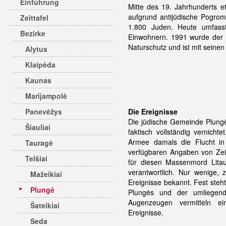
Einführung
Mitte des 19. Jahrhunderts e
aufgrund antijüdische Pogro
Zeittafel
1.800 Juden. Heute umfasst
Bezirke
Einwohnern. 1991 wurde der Ž
Naturschutz und ist mit seinen
Alytus
Klaipėda
Kaunas
Marijampolė
Panevėžys
Die Ereignisse
Die jüdische Gemeinde Plungės
Šiauliai
faktisch vollständig vernic
Armee damals die Flucht in
Tauragė
verfügbaren Angaben von Zei
Telšiai
für diesen Massenmord Lita
verantwortlich. Nur wenige, 
Mažeikiai
Ereignisse bekannt. Fest steh
Plungė
Plungės und der umliegen
Augenzeugen vermitteln ein
Šateikiai
Ereignisse.
Seda