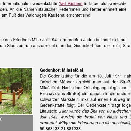
er Internationalen Gedenkstätte
Yad Vashem
in Israel als „Gerechte
den. An die Namen litauischer Retterinnen und Retter erinnert eine
ie am Fuß des Waldhügels Kaušėnai errichtet sind.
e des Friedhofs Mitte Juli 1941 ermordeten Juden befindet sich auf
Vom Stadtzentrum aus erreicht man den Gedenkort über die Telšių Straß
Gedenkort Milašaičiai
Die Gedenkstätte für die am 13. Juli 1941 nah
jüdischen Männer erreicht man auf der Stra
Milašaičiai. Nach dem Ortseingang biegt man li
Plechavičiaus Straße) ein, danach in die erste r
schwarzer Markstein links auf einen Fußweg i
Gedenkstätte folgt. Der Gedenkstein trägt folge
Litauisch:
„Hier wurde das Blut von 80 jüdisch
Juli 1941 wurden sie brutal von Nazis und i
s)
ermordet. Möge die Erinnerung an die unschuldige
55.863133 21.881233