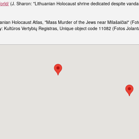
orld/
(J. Sharon: "Lithuanian Holocaust shrine dedicated despite vandal
huanian Holocaust Atlas, "Mass Murder of the Jews near Milašaičiai" (
 Kultūros Vertybių Registras, Unique object code 11082 (Fotos Jolan