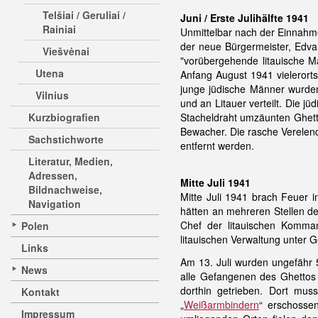
Telšiai / Geruliai /
Juni / Erste Julihälfte 1941
Rainiai
Unmittelbar nach der Einnahm
der neue Bürgermeister, Edva
Viešvėnai
"vorübergehende litauische 
Utena
Anfang August 1941 vielerorts
junge jüdische Männer wurde
Vilnius
und an Litauer verteilt. Die j
Kurzbiografien
Stacheldraht umzäunten Ghett
Bewacher. Die rasche Verelend
Sachstichworte
entfernt werden.
Literatur, Medien,
Adressen,
Mitte Juli 1941
Bildnachweise,
Mitte Juli 1941 brach Feuer
Navigation
hätten an mehreren Stellen de
Chef der litauischen Komma
Polen
litauischen Verwaltung unter
Links
Am 13. Juli wurden ungefähr 
News
alle Gefangenen des Ghettos
dorthin getrieben. Dort mu
Kontakt
„
Weißarmbindern
“ erschosse
Impressum