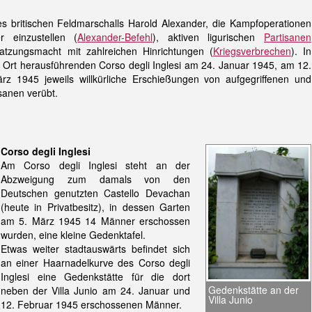
es britischen Feldmarschalls Harold Alexander, die Kampfoperationen
 einzustellen (
Alexander-Befehl
), aktiven ligurischen
Partisanen
tzungsmacht mit zahlreichen Hinrichtungen (
Kriegsverbrechen
). In
rt herausführenden Corso degli Inglesi am 24. Januar 1945, am 12.
 1945 jeweils willkürliche Erschießungen von aufgegriffenen und
sanen verübt.
Corso degli Inglesi
Am Corso degli Inglesi steht an der
Abzweigung zum damals von den
Deutschen genutzten Castello Devachan
(heute in Privatbesitz), in dessen Garten
am 5. März 1945 14 Männer erschossen
wurden, eine kleine Gedenktafel.
Etwas weiter stadtauswärts befindet sich
an einer Haarnadelkurve des Corso degli
Inglesi eine Gedenkstätte für die dort
Gedenkstätte an der
neben der Villa Junio am 24. Januar und
Villa Junio
12. Februar 1945 erschossenen Männer.