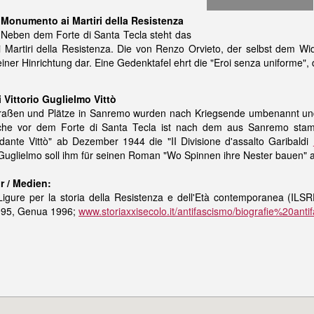
Monumento ai Martiri della Resistenza
Neben dem Forte di Santa Tecla steht das
Martiri della Resistenza. Die von Renzo Orvieto, der selbst dem Wid
ner Hinrichtung dar. Eine Gedenktafel ehrt die "Eroi senza uniforme",
i Vittorio Guglielmo Vittò
traßen und Plätze in Sanremo wurden nach Kriegsende umbenannt und
che vor dem Forte di Santa Tecla ist nach dem aus Sanremo stam
ante Vittò" ab Dezember 1944 die "II Divisione d'assalto Garibaldi
o Guglielmo soll ihm für seinen Roman "Wo Spinnen ihre Nester bauen" 
ur / Medien:
o Ligure per la storia della Resistenza e dell'Età contemporanea (IL
995, Genua 1996;
www.storiaxxisecolo.it/antifascismo/biografie%20antif