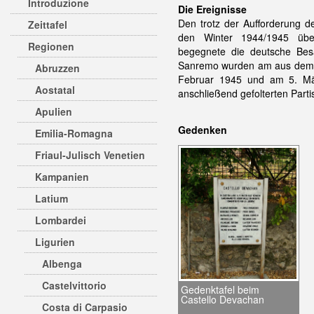
Introduzione
Die Ereignisse
Den trotz der Aufforderung d
Zeittafel
den Winter 1944/1945 über
Regionen
begegnete die deutsche Besa
Sanremo wurden am aus dem O
Abruzzen
Februar 1945 und am 5. März
Aostatal
anschließend gefolterten Parti
Apulien
Gedenken
Emilia-Romagna
Friaul-Julisch Venetien
Kampanien
Latium
Lombardei
Ligurien
Albenga
Castelvittorio
Gedenktafel beim
Castello Devachan
Costa di Carpasio