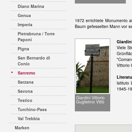
Diano Marina
Genua
1972 errichtete Monumento ai 
Imperia
Baum gefesselten Mann vor sei
Pietrabruna / Torre
Paponi
Giardin
Viele S
Pigna
Grünflä
San Bernardo di
"Comand
Conio
Vittori
Sanremo
Literat
Sarzana
Istitut
1945-1
Savona
Giardini Vittorio
Testico
Guglielmo Vittò
Turchino-Pass
Val Trebbia
Marken