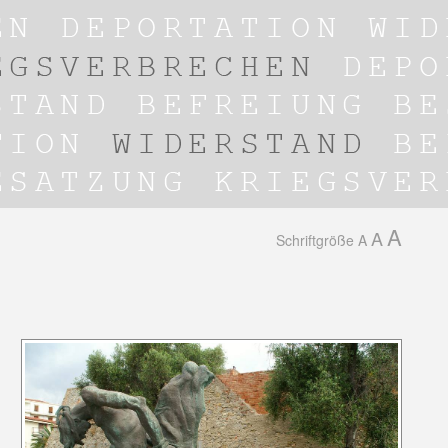
A
A
Schriftgröße
A