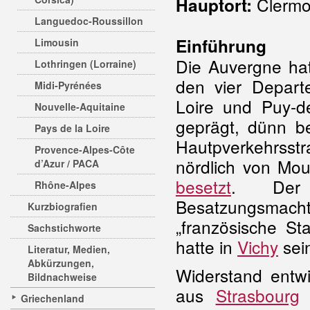
Clermo
Hauptort:
Languedoc-Roussillon
Einführung
Limousin
Die Auvergne hat
Lothringen (Lorraine)
den vier Departe
Midi-Pyrénées
Loire und Puy-de
Nouvelle-Aquitaine
geprägt, dünn be
Pays de la Loire
Hautpverkehrsst
Provence-Alpes-Côte
nördlich von Mo
d’Azur / PACA
besetzt
. Der
Rhône-Alpes
Besatzungsm
Kurzbiografien
„französische St
Sachstichworte
hatte in
Vichy
sein
Literatur, Medien,
Abkürzungen,
Widerstand entwi
Bildnachweise
aus
Strasbourg
v
Griechenland