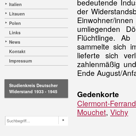
bedeutende Indus
Italien
der Widerstand
Litauen
Einwohner/inn
Polen
umliegenden Dö
Links
Flüchtlinge. A
News
sammelte sich 
Kontakt
lieferte sich v
Impressum
zahlenmäßig und
Ende August/Anf
Studienkreis Deutscher
Widerstand 1933 - 1945
Gedenkorte
Clermont-Ferrand
Mouchet
,
Vichy