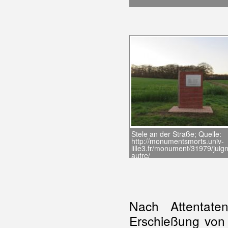
Stele an der Straße; Quelle:
http://monumentsmorts.univ-
lille3.fr/monument/31979/jui
autre/
Nach Attentate
Erschießung von