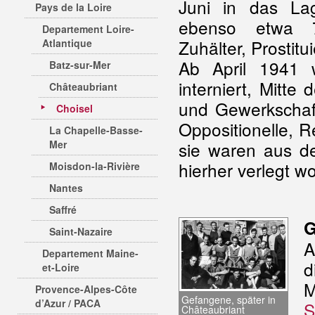
Juni in das L
Pays de la Loire
ebenso etwa 75
Departement Loire-
Zuhälter, Prostitui
Atlantique
Ab April 1941 
Batz-sur-Mer
interniert, Mitt
Châteaubriant
und Gewerkschafte
Choisel
Oppositionelle, R
La Chapelle-Basse-
Mer
sie waren aus de
hierher verlegt w
Moisdon-la-Rivière
Nantes
Saffré
G
Saint-Nazaire
A
Departement Maine-
et-Loire
M
Provence-Alpes-Côte
Gefangene, später in
d’Azur / PACA
S
Châteaubriant