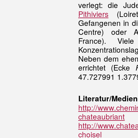
verlegt: die Jud
Pithiviers
(Loiret
Gefangenen in d
Centre) oder Ai
France). Vie
Konzentrationslag
Neben dem ehem.
errichtet (Ecke
47.727991 1.377
Literatur/Medien
http://www.chemin
chateaubriant
http://www.chatea
choisel