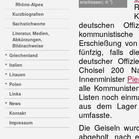
erschossen; © *)
Rhône-Alpes
R
K
Kurzbiografien
deutschen Off
Sachstichworte
kommunistische
Literatur, Medien,
Abkürzungen,
Erschießung von 
Bildnachweise
fünfzig, falls 
Griechenland
deutscher Offiz
Italien
Choisel 200 N
Litauen
Innenminister
Pie
Polen
alle Kommunisten
Links
Listen noch einm
News
aus dem Lager 
umfasste.
Kontakt
Impressum
Die Geiseln wur
abgeholt, nach e