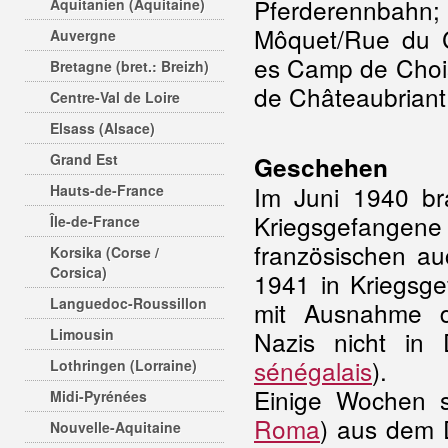
Pferderennbah
Aquitanien (Aquitaine)
Môquet/Rue du C
Auvergne
es Camp de Choi
Bretagne (bret.: Breizh)
de Châteaubriant
Centre-Val de Loire
Elsass (Alsace)
Grand Est
Geschehen
Im Juni 1940 br
Hauts-de-France
Kriegsgefange
Île-de-France
französischen au
Korsika (Corse /
Corsica)
1941 in Kriegsge
Languedoc-Roussillon
mit Ausnahme de
Limousin
Nazis nicht in
sénégalais
).
Lothringen (Lorraine)
Einige Wochen s
Midi-Pyrénées
Roma
) aus dem 
Nouvelle-Aquitaine