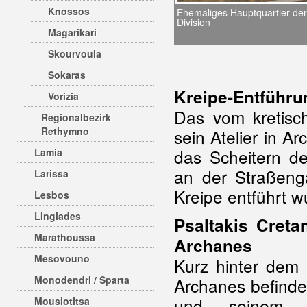
Knossos
Ehemaliges Hauptquartier der 
Division
Magarikari
Skourvoula
Sokaras
Kreipe-Entführu
Vorizia
Das vom kretisc
Regionalbezirk
Rethymno
sein Atelier in A
das Scheitern de
Lamia
an der Straßenga
Larissa
Kreipe entführt w
Lesbos
Lingiades
Psaltakis Creta
Marathoussa
Archanes
Mesovouno
Kurz hinter dem
Monodendri / Sparta
Archanes befinde
und seinem So
Mousiotitsa