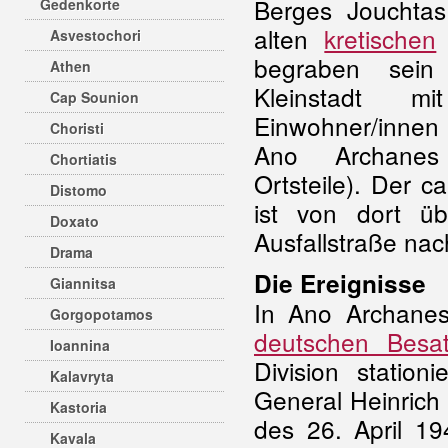
Berges Jouchta
Gedenkorte
alten
kretischen
Asvestochori
begraben sein 
Athen
Kleinstadt m
Cap Sounion
Einwohner/innen
Choristi
Ano Archanes
Chortiatis
Ortsteile). Der 
Distomo
ist von dort ü
Doxato
Ausfallstraße na
Drama
Die Ereignisse
Giannitsa
In Ano Archane
Gorgopotamos
deutschen Besa
Ioannina
Division station
Kalavryta
General Heinrich
Kastoria
des 26. April 19
Kavala