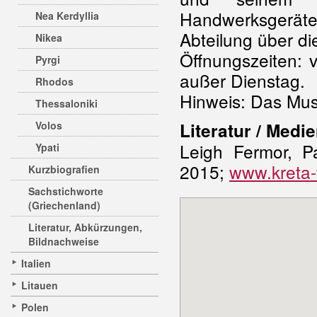
Handwerksgerät
Nea Kerdyllia
Abteilung über d
Nikea
Öffnungszeiten: 
Pyrgi
außer Dienstag.
Rhodos
Hinweis: Das Mus
Thessaloniki
Volos
Literatur / Medie
Leigh Fermor, Pa
Ypati
2015;
www.kreta-
Kurzbiografien
Sachstichworte
(Griechenland)
Literatur, Abkürzungen,
Bildnachweise
Italien
Litauen
Polen