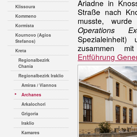
Ariadne in Kno
Klissoura
Straße nach Kn
Kommeno
musste, wurd
Kormista
Operations Exe
Kournovo (Agios
Spezialeinheit
Stefanos)
zusammen mit k
Kreta
Entführung Gener
Regionalbezirk
Chania
Regionalbezirk Iraklio
Amiras / Viannos
Archanes
Arkalochori
Grigoria
Iraklio
Kamares