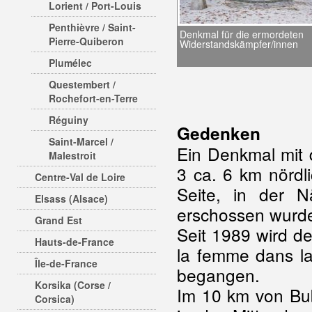
Lorient / Port-Louis
Penthièvre / Saint-
Denkmal für die ermordeten
Pierre-Quiberon
Widerstandskämpfer/innen
Plumélec
Questembert /
Rochefort-en-Terre
Réguiny
Gedenken
Saint-Marcel /
Ein Denkmal mit
Malestroit
3 ca. 6 km nördl
Centre-Val de Loire
Seite, in der 
Elsass (Alsace)
erschossen wurd
Grand Est
Seit 1989 wird de
Hauts-de-France
la femme dans la
Île-de-France
begangen.
Korsika (Corse /
Im 10 km von Bubr
Corsica)