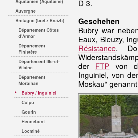
D 3.
Aquitanien (Aquitaine)
Auvergne
Geschehen
Bretagne (bret.: Breizh)
Bubry war neben
Département Côtes
d’Armor
Eaux, Bieuzy, Ing
Département
Résistance
. Do
Finistère
Widerstandskämp
Département Ille-et-
der
FTP
von de
Vilaine
Inguiniel, von d
Département
Moskau“ genannt,
Morbihan
Bubry / Inguiniel
Colpo
Gourin
Hennebont
Locminé