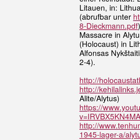
Litauen, in: Lith
(abrufbar unter
ht
8-Dieckmann.pdf
Massacre in Alytu
(Holocaust) in Li
Alfonsas Nykštaiti
2-4).
http://holocaustat
http://kehilalinks
Alite/Alytus)
https://www.yout
v=IRVBX5KN4M
http://www.tenhu
1945-lager-a/alyt