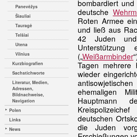
bombardiert und 
Panevėžys
deutsche
Wehrm
Šiauliai
Roten Armee ein.
Tauragė
und ließ aus Rac
Telšiai
42 Juden und 
Utena
Unterstützung e
Vilnius
(„
Weißarmbinder
“
Tagen mehrere h
Kurzbiografien
wieder eingerich
Sachstichworte
antisowjetisch
Literatur, Medien,
Adressen,
ehemaligen Mil
Bildnachweise,
Hauptmann de
Navigation
Kreispolizeich
Polen
deutschen Ortsk
Links
die Juden vor
News
Erschießungen v