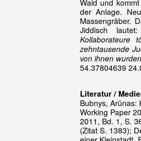
Wald und kommt 
der Anlage. Ne
Massengräber. De
Jiddisch lautet:
Kollaborateure
zehntausende Jud
von ihnen wurden
54.37804639 24.
Literatur / Medi
Bubnys, Arūnas: H
Working Paper 20
2011, Bd. 1, S. 3
(Zitat S. 1383); 
einer Kleinstadt. 