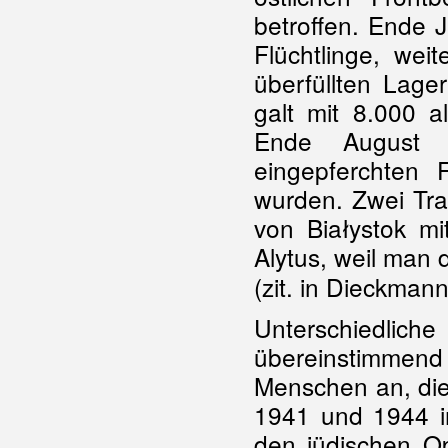
betroffen. Ende J
Flüchtlinge, wei
überfüllten Lage
galt mit 8.000 a
Ende August 
eingepferchten 
wurden. Zwei Tra
von Białystok m
Alytus, weil man 
(zit. in Dieckman
Unterschiedlic
übereinstimmen
Menschen an, di
1941 und 1944 i
den jüdischen O