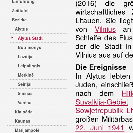
(2016) die gr
Einführung
wirtschaftliche
Zeittafel
Litauen. Sie lie
Bezirke
von
Vilnius
an 
Alytus
Schleife des Fl
Alytus Stadt
der die Stadt in
Butrimonys
Vilnius aus auf d
Lazdijai
Die Ereignisse
Leipalingis
In Alytus lebte
Merkinė
Juden, einschlie
Seirijai
nach dem
Hit
Simnas
Suvalkija-Gebiet
(
Varėna
Sowjetrepublik L
Klaipėda
großen Militärba
Kaunas
22. Juni 1941
wu
Marijampolė