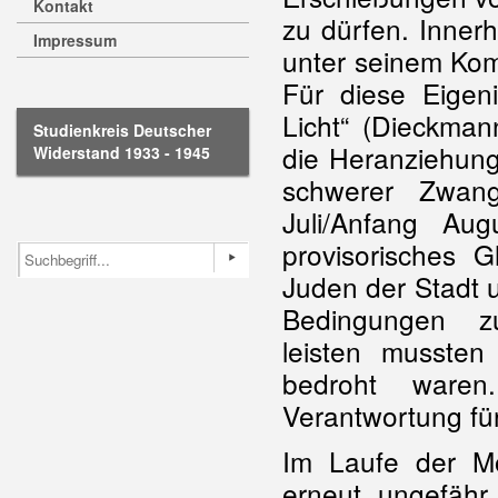
Kontakt
zu dürfen. Inner
Impressum
unter seinem Kom
Für diese Eigeni
Licht“ (Dieckman
Studienkreis Deutscher
die Heranziehung
Widerstand 1933 - 1945
schwerer Zwan
Juli/Anfang Au
provisorisches G
Juden der Stadt 
Bedingungen z
leisten musste
bedroht waren
Verantwortung fü
Im Laufe der M
erneut ungefäh