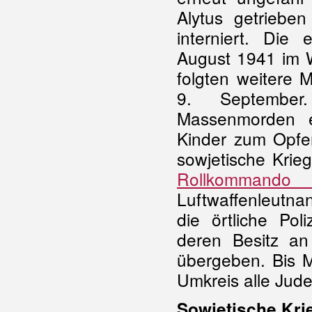
Alytus getriebe
interniert. Die
August 1941 im Wa
folgten weitere
9. September
Massenmorden e
Kinder zum Opfer
sowjetische Kri
Rollkommando
Luftwaffenleutna
die örtliche Pol
deren Besitz a
übergeben. Bis M
Umkreis alle Jud
Sowjetische Kr