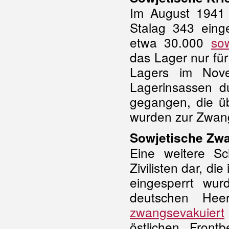
Im August 1941 
Stalag 343 eing
etwa 30.000
so
das Lager nur fü
Lagers im Nov
Lagerinsassen d
gegangen, die üb
wurden zur Zwangs
Sowjetische Zw
Eine weitere Sc
Zivilisten dar, di
eingesperrt wu
deutschen Hee
zwangsevakuiert
östlichen Front