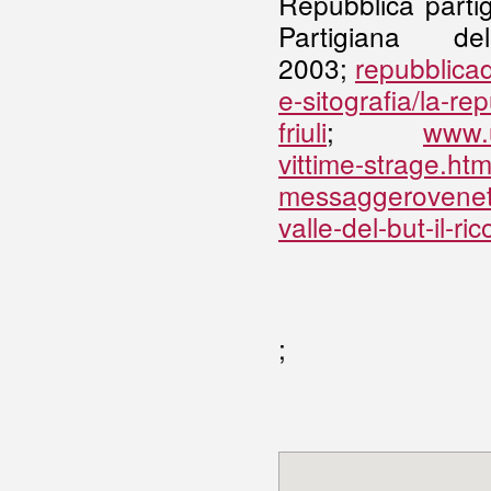
Repubblica partig
Partigiana 
2003;
repubblicad
e-sitografia/la-re
friuli
;
www.u
vittime-strage.htm
messaggeroveneto
valle-del-but-il-r
;