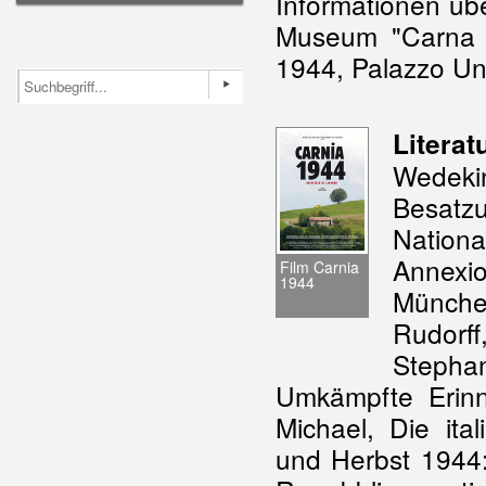
Informationen übe
Museum "Carna l
1944, Palazzo Un
Literat
Wedek
Besa
Natio
Annexi
Film Carnia
1944
Münche
Rudorf
Stepha
Umkämpfte Erinn
Michael, Die ita
und Herbst 1944: