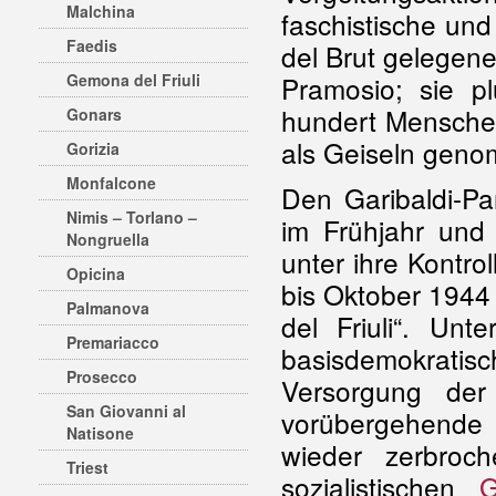
Malchina
faschistische un
Faedis
del Brut gelegen
Gemona del Friuli
Pramosio; sie p
hundert Menschen
Gonars
als Geiseln gen
Gorizia
Monfalcone
Den Garibaldi-P
Nimis – Torlano –
im Frühjahr und
Nongruella
unter ihre Kontr
Opicina
bis Oktober 1944 
Palmanova
del Friuli“. Un
Premariacco
basisdemokratisc
Prosecco
Versorgung der 
San Giovanni al
vorübergehende E
Natisone
wieder zerbroc
Triest
sozialistischen
G