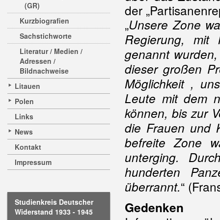
(GR)
der „Partisanenre
Kurzbiografien
„
Unsere Zone war 
Sachstichworte
Regierung, mit 
genannt wurden, 
Literatur / Medien /
Adressen /
dieser großen P
Bildnachweise
Möglichkeit , u
Litauen
Leute mit dem n
Polen
können, bis zur V
Links
die Frauen und K
News
befreite Zone w
Kontakt
unterging. Durc
Impressum
hunderten Panz
“ (Fran
überrannt.
Studienkreis Deutscher
Gedenken
Widerstand 1933 - 1945