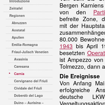
Introduzione
Bergen Karniens
Zeittafel
von den
Part
Regionen
befreite Zone, 
Abruzzen
mit der Hauptst
Aostatal
zusammenhänge
Apulien
80.000 Bewohne
1943
bis April 
Emilia-Romagna
besetzten
Operat
Friaul-Julisch Venetien
ist Ampezzo von 
Avasinis
Tolmezzo, dann a
Caresana
Carnia
Die Ereignisse
Cervignano del Friuli
Von Anfang Mai 
erfolgreiche An
Cividale del Friuli
deutsche LKW-
Doberdò del Lago
Vergeltungsaktio
Duino – Aurisina –