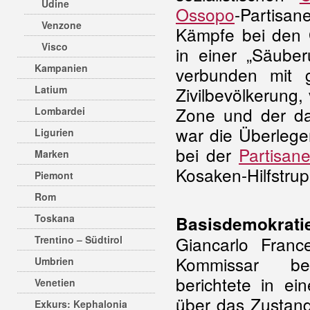
Udine
Ossopo
-Partisa
Venzone
Kämpfe bei den G
Visco
in einer „Säuber
Kampanien
verbunden mit 
Latium
Zivilbevölkerung,
Zone und der da
Lombardei
war die Überlegen
Ligurien
bei der
Partisan
Marken
Kosaken-Hilfstr
Piemont
Rom
Toskana
Basisdemokratie
Giancarlo France
Trentino – Südtirol
Kommissar bei
Umbrien
berichtete in ei
Venetien
über das Zustan
Exkurs: Kephalonia