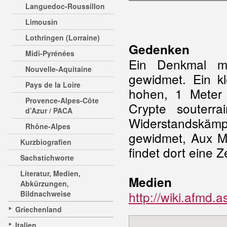
Languedoc-Roussillon
Limousin
Lothringen (Lorraine)
Gedenken
Midi-Pyrénées
Ein Denkmal mi
Nouvelle-Aquitaine
gewidmet. Ein 
Pays de la Loire
hohen, 1 Meter
Provence-Alpes-Côte
Crypte souterr
d’Azur / PACA
Widerstandskämpf
Rhône-Alpes
gewidmet, Aux Ma
Kurzbiografien
findet dort eine 
Sachstichworte
Literatur, Medien,
Medien
Abkürzungen,
http://wiki.afmd.
Bildnachweise
Griechenland
Italien