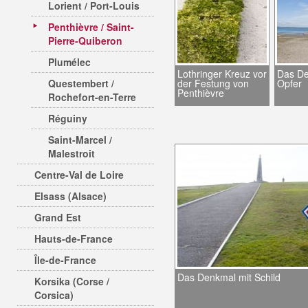
Lorient / Port-Louis
Penthièvre / Saint-
Pierre-Quiberon
Plumélec
Lothringer Kreuz vor
Das De
Questembert /
der Festung von
Opfer
Penthièvre
Rochefort-en-Terre
Réguiny
Saint-Marcel /
Malestroit
Centre-Val de Loire
Elsass (Alsace)
Grand Est
Hauts-de-France
Île-de-France
Das Denkmal mit Schild
Korsika (Corse /
Corsica)