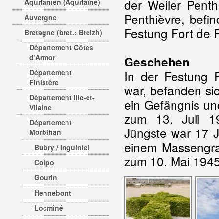
der Weiler Pent
Aquitanien (Aquitaine)
Penthièvre, befin
Auvergne
Festung Fort de P
Bretagne (bret.: Breizh)
Département Côtes
d’Armor
Geschehen
Département
In der Festung F
Finistère
war, befanden si
Département Ille-et-
ein Gefängnis und
Vilaine
zum 13. Juli 1
Département
Jüngste war 17 J
Morbihan
einem Massengrab
Bubry / Inguiniel
zum 10. Mai 1945
Colpo
Gourin
Hennebont
Locminé