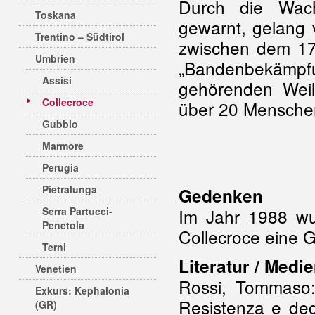
Durch die Wach
Toskana
gewarnt, gelang 
Trentino – Südtirol
zwischen dem 17
Umbrien
„Bandenbekämp
Assisi
gehörenden Weil
Collecroce
über 20 Menschen
Gubbio
Marmore
Perugia
Pietralunga
Gedenken
Serra Partucci-
Im Jahr 1988 wu
Penetola
Collecroce eine G
Terni
Literatur / Medi
Venetien
Rossi, Tommaso:
Exkurs: Kephalonia
Resistenza e degl
(GR)