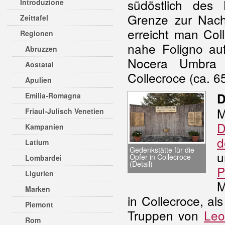
südöstlich des
Introduzione
Grenze zur Nac
Zeittafel
erreicht man Col
Regionen
nahe Foligno au
Abruzzen
Nocera Umbra 
Aostatal
Collecroce (ca. 6
Apulien
D
Emilia-Romagna
Friaul-Julisch Venetien
D
Kampanien
d
Latium
Gedenkstätte für die
Opfer in Collecroce
Lombardei
(Detail)
P
Ligurien
M
Marken
in Collecroce, a
Piemont
Truppen von
Leo
Rom