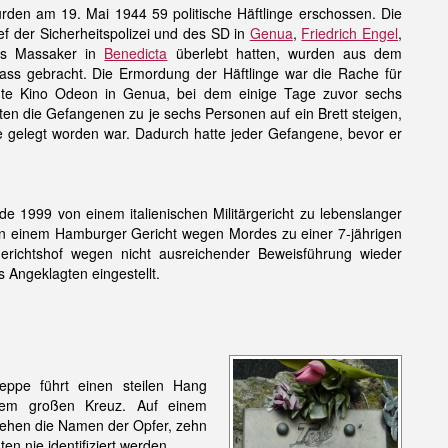
den am 19. Mai 1944 59 politische Häftlinge erschossen. Die
 der Sicherheitspolizei und des SD in
Genua
,
Friedrich Engel
,
as Massaker in
Benedicta
überlebt hatten, wurden aus dem
ss gebracht. Die Ermordung der Häftlinge war die Rache für
te Kino Odeon in Genua, bei dem einige Tage zuvor sechs
en die Gefangenen zu je sechs Personen auf ein Brett steigen,
 gelegt worden war. Dadurch hatte jeder Gefangene, bevor er
de 1999 von einem italienischen Militärgericht zu lebenslanger
 von einem Hamburger Gericht wegen Mordes zu einer 7-jährigen
sgerichtshof wegen nicht ausreichender Beweisführung wieder
Angeklagten eingestellt.
eppe führt einen steilen Hang
nem großen Kreuz. Auf einem
tehen die Namen der Opfer, zehn
en nie identifiziert werden.