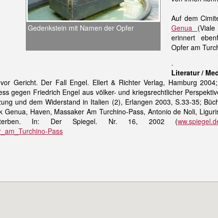
Auf dem Cimit
Genua
(Vial
Gedenkstein mit Namen der Opfer
erinnert eben
Opfer am Turc
.
Literatur / Me
r Gericht. Der Fall Engel. Ellert & Richter Verlag, Hamburg 2004; K
ss gegen Friedrich Engel aus völker- und kriegsrechtlicher Perspektive
ung und dem Widerstand in Italien (2), Erlangen 2003, S.33-35; Büch
k Genua, Haven, Massaker Am Turchino-Pass, Antonio de Noli, Liguri
Sterben. In: Der Spiegel. Nr. 16, 2002 (
ww.spiegel.d
er_am_Turchino-Pass