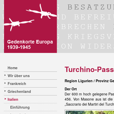
Turchino-Pass
Home
Wir über uns
Region Ligurien / Provinz G
Frankreich
Der Ort
Griechenland
Der 600 m hoch gelegene Passo
456. Von Masone aus ist die
Italien
„Saccrario dei Martiri del Tur
Einführung