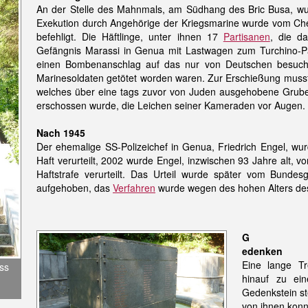
An der Stelle des Mahnmals, am Südhang des Bric Busa, wur
Exekution durch Angehörige der Kriegsmarine wurde vom Chef
befehligt. Die Häftlinge, unter ihnen 17
Partisanen
, die d
Gefängnis Marassi in Genua mit Lastwagen zum Turchino-Pa
einen Bombenanschlag auf das nur von Deutschen besuch
Marinesoldaten getötet worden waren. Zur Erschießung musst
welches über eine tags zuvor von Juden ausgehobene Grube
erschossen wurde, die Leichen seiner Kameraden vor Augen.
Nach 1945
Der ehemalige SS-Polizeichef in Genua, Friedrich Engel, wur
Haft verurteilt, 2002 wurde Engel, inzwischen 93 Jahre alt,
Haftstrafe verurteilt. Das Urteil wurde später vom Bunde
aufgehoben, das
Verfahren
wurde wegen des hohen Alters des 
G
edenken
Eine lange Tr
ss
hinauf zu ei
Gedenkstein s
von ihnen konnt