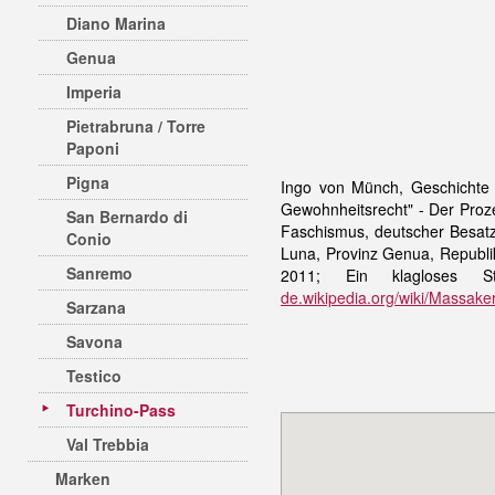
Diano Marina
Genua
Imperia
Pietrabruna / Torre
Paponi
Pigna
Ingo von Münch, Geschichte vo
Gewohnheitsrecht" - Der Proze
San Bernardo di
Faschismus, deutscher Besatz
Conio
Luna, Provinz Genua, Republi
Sanremo
2011; Ein klagloses 
de.wikipedia.org/wiki/Massak
Sarzana
Savona
Testico
Turchino-Pass
Val Trebbia
Marken