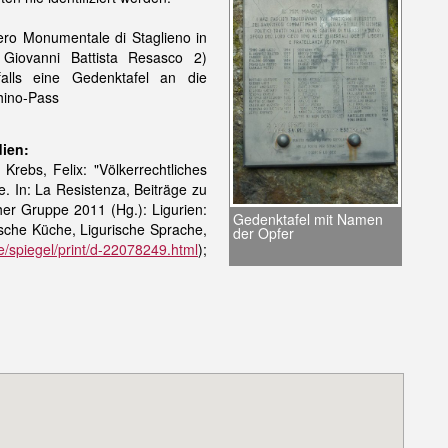
ero Monumentale di Staglieno in
e Giovanni Battista Resasco 2)
falls eine Gedenktafel an die
hino-Pass
dien:
rebs, Felix: "Völkerrechtliches
. In: La Resistenza, Beiträge zu
er Gruppe 2011 (Hg.): Ligurien:
Gedenktafel mit Namen
sche Küche, Ligurische Sprache,
der Opfer
e/spiegel/print/d-22078249.html
);