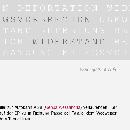
A
A
Schriftgröße
A
llel zur Autobahn A 26 (
Genua
-
Alessandria
) verlaufenden - SP
auf der SP 73 in Richtung Passo del Faiallo, dem Wegweiser
dem Tunnel links.