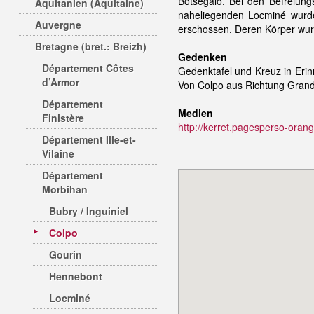
Botségalo. Bei den Befreiun
Aquitanien (Aquitaine)
naheliegenden Locminé wurde
Auvergne
erschossen. Deren Körper wurd
Bretagne (bret.: Breizh)
Gedenken
Département Côtes
Gedenktafel und Kreuz in Eri
d’Armor
Von Colpo aus Richtung Grand-
Département
Medien
Finistère
http://kerret.pagesperso-orange
Département Ille-et-
Vilaine
Département
Morbihan
Bubry / Inguiniel
Colpo
Gourin
Hennebont
Locminé