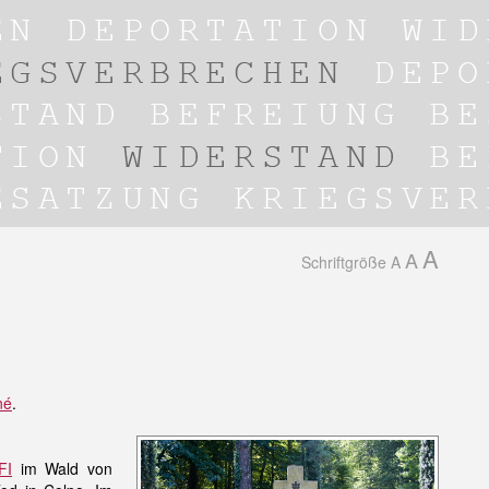
A
A
Schriftgröße
A
né
.
FI
im Wald von