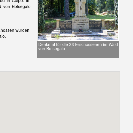
od in Colpo. Im
d von Botségalo
schossen wurden.
lo.
Denkmal für die 33 Erschossenen im Wald
von Botségalo