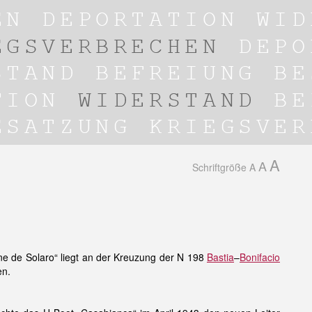
A
A
Schriftgröße
A
ne de Solaro“ liegt an der Kreuzung der N 198
Bastia
–
Bonifacio
en.