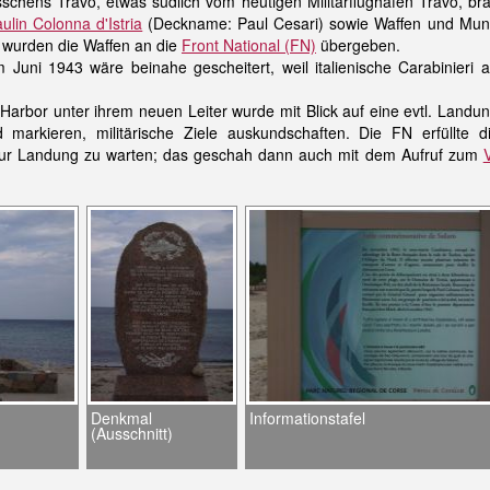
chens Travo, etwas südlich vom heutigen Militärflughafen Travo, br
ulin Colonna d'Istria
(Deckname: Paul Cesari) sowie Waffen und Muni
 wurden die Waffen an die
Front National (FN)
übergeben.
im Juni 1943 wäre beinahe gescheitert, weil italienische Carabinier
 Harbor unter ihrem neuen Leiter wurde mit Blick auf eine evtl. Landu
d markieren, militärische Ziele auskundschaften. Die FN erfüllte 
 zur Landung zu warten; das geschah dann auch mit dem Aufruf zum
Denkmal
Informationstafel
(Ausschnitt)