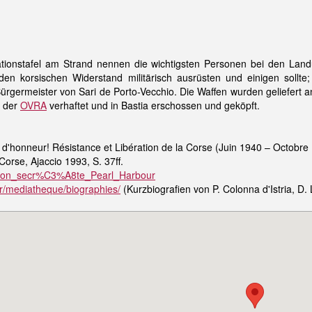
ionstafel am Strand nennen die wichtigsten Personen bei den Landun
en korsischen Widerstand militärisch ausrüsten und einigen sollt
ürgermeister von Sari de Porto-Vecchio. Die Waffen wurden geliefert 
n der
OVRA
verhaftet und in Bastia erschossen und geköpft.
d'honneur! Résistance et Libération de la Corse (Juin 1940 – Octobre 
Corse, Ajaccio 1993, S. 37ff.
Mission_secr%C3%A8te_Pearl_Harbour
fr/mediatheque/biographies/
(Kurzbiografien von P. Colonna d'Istria, D. 