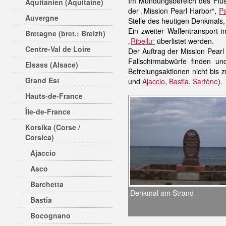
Im Mündungsbereich des Flüss
Aquitanien (Aquitaine)
der „Mission Pearl Harbor“,
Pa
Auvergne
Stelle des heutigen Denkmals,
Ein zweiter Waffentransport 
Bretagne (bret.: Breizh)
„Ribellu“
überlistet werden.
Centre-Val de Loire
Der Auftrag der Mission Pearl
Fallschirmabwürfe finden un
Elsass (Alsace)
Befreiungsaktionen nicht bis
Grand Est
und
Ajaccio
,
Bastia
,
Sartène
).
Hauts-de-France
Île-de-France
Korsika (Corse /
Corsica)
Ajaccio
Asco
Barchetta
Denkmal am Strand
Bastia
Bocognano