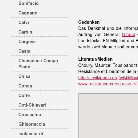
Bonifacio
Cagnano
Gedenken
Calvi
Das Denkmal und die Informat
Carbini
Auftrag von General
Giraud
d
Landstücks, FN-Mitglied und B
Cargèse
wurde zwei Monate später vo
Casta
Literatur/Medien
Champlan / Campo
Choury, Maurice: Tous bandits 
Piano
Résistance et Libération de la 
Chisa
http://fr.wikipedia.org/wiki/
www.resistance-corse.asso.fr/
Conca
Corte
Coti-Chiavari
Crocicchia
Ghisonaccia
Isolaccio-di-