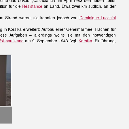
achte das U-Boot „Casabianca“ im April 1943 den neuen Leiter
tion für die
Résistance
an Land. Etwa zwei km südlich, an der
i am Strand waren; sie konnten jedoch von
Dominique Lucchini
ng in Korsika erweitert: Aufbau einer Geheimarmee, Flächen für
diese Aufgaben – allerdings wollte sie mit den notwendigen
Volksaufstand
am 9. September 1943 (vgl.
Korsika
, Einführung,