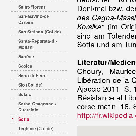
Denkmal bzw. der
Saint-Florent
des Cagna-Massi
San-Gavino-di-
Carbini
(im Orig
Korsika“
San Stefano (Col de)
sind am Totende
Santa-Reparata-di-
Sotta und am Tun
Moriani
Sartène
Literatur/Medien
Scolca
Choury, Mauric
Serra-di-Ferro
Libération de la
Sio (Col de)
Ajaccio 2011, S. 1
Solaro
Résistance et Lib
Sorbo-Ocagnano /
corse-matin, 16.
Querciolo
http://fr.wikipedia
Sotta
Teghime (Col de)