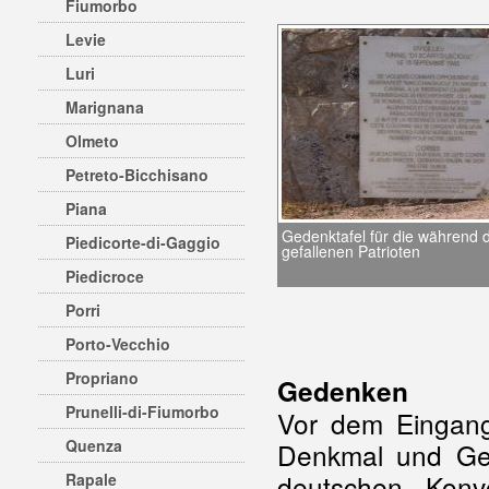
Fiumorbo
Levie
Luri
Marignana
Olmeto
Petreto-Bicchisano
Piana
Gedenktafel für die während
Piedicorte-di-Gaggio
gefallenen Patrioten
Piedicroce
Porri
Porto-Vecchio
Propriano
Gedenken
Prunelli-di-Fiumorbo
Vor dem Eingang
Quenza
Denkmal und Ged
deutschen Konvo
Rapale