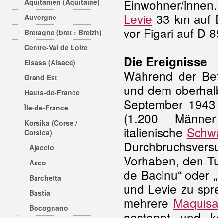
Einwohner/innen
Aquitanien (Aquitaine)
Levie
33 km auf 
Auvergne
vor Figari auf D 8
Bretagne (bret.: Breizh)
Centre-Val de Loire
Die Ereignisse
Elsass (Alsace)
Während der Befr
Grand Est
und dem oberhal
Hauts-de-France
September 1943 
Île-de-France
(1.200 Männer
Korsika (Corse /
italienische
Schw
Corsica)
Durchbruchsversu
Ajaccio
Vorhaben, den Tu
Asco
de Bacinu“ oder 
Barchetta
und Levie zu spr
Bastia
mehrere
Maquisa
Bocognano
gestoppt und k