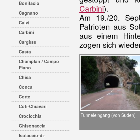
Bonifacio
Carbini
).
Cagnano
Am 19./20. Sept
Calvi
Patrioten aus So
Carbini
aus einem Hinte
Cargèse
zogen sich wieder
Casta
Champlan / Campo
Piano
Chisa
Conca
Corte
Coti-Chiavari
Tunneleingang (von Süden)
Crocicchia
Ghisonaccia
Isolaccio-di-