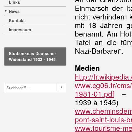
Links
Einmarsch der It
News
nicht verhindern
Kontakt
mit 18 Jahren g
Impressum
benannt. Am Hote
Tafel an die fü
Nazi-Barbarei“.
Studienkreis Deutscher
Widerstand 1933 - 1945
Medien
http://fr.wikipedi
www.cg06.fr/cms/c
1981-01.pdf
– JL
1939 à 1945)
www.cheminsdemem
pont-saint-louis-
www.tourisme-men