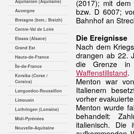
(2017); mit dem
Aquitanien (Aquitaine)
bzw. D 6007; von
Auvergne
Bahnhof an Strec
Bretagne (bret.: Breizh)
Centre-Val de Loire
Die Ereignisse
Elsass (Alsace)
Nach dem Kriegse
Grand Est
drangen ab 22. J
Hauts-de-France
die Grenze in
Île-de-France
Waffenstillstand
.
Korsika (Corse /
Menton war von
Corsica)
Italienern beset
Languedoc-Roussillon
vorher evakuierte
Limousin
Menton wurde fak
Lothringen (Lorraine)
behandelt: Zah
Midi-Pyrénées
italienisch. Die
Nouvelle-Aquitaine
aufkommenden Wid