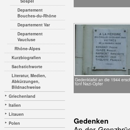
Sospel
Departement
Bouches-du-Rhône
Departement Var
Departement
Vaucluse
Rhône-Alpes
Kurzbiografien
Sachstichworte
Literatur, Medien,
Gedenktafel an die 1944 ers
Abkürzungen,
fünf Nazi-Opfer
Bildnachweise
Griechenland
Italien
Litauen
Gedenken
Polen
An der Grenzbrüc