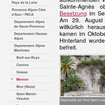
Pays de la Loire
Sainte-Agnès 
Provence-Alpes-Côte
Besetzung
im Sep
d’Azur / PACA
Am 29. August 
Departement Alpes
willkürlich her
de Haute-Provence
kamen im Oktob
Departement Hautes-
Alpes
Hinterland wurde
befreit.
Departement Alpes-
Maritimes
Breil-sur-Roya
Cannes
Grasse
Menton
Nice (Nizza)
Saint-Martin-
Vésubie
Kasematte am Pont Saint-Lou