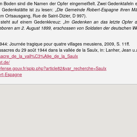
m Boden sind die Namen der Opfer eingemeißelt. Zwei Gedenktafeln 
Gedenkstätte ist zu lesen: „
Die Gemeinde Robert-Espagne ihren Mär
am Ortsausgang, Rue de Saint-Dizier, D 997).
 steht auf einem Gedenkkreuz: „
Im Gedenken an das letzte Opfer de
 geboren am 2. August 1899, erschossen von Soldaten der deutschen 
944: Journée tragique pour quatre villages meusiens, 2009, S. 11ff.
acres du 29 août 1944 dans la vallée de la Saulx, in: Lanher, Jean u.a.:
/Massacre_de_la_vall%C3%A9e_de_la_Saulx
ot.de/
defense.gouv.fr/spip.php?article82&var_recherche=Saulx
bert-Espagne