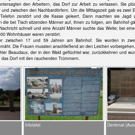
ntersagten den Arbeitern, das Dorf zur Arbeit zu verlassen. Sie pl
f und zwischen den Nachbardörfern. Um die Mittagszeit gab es zwei 
 Telefon zerstört und die Kasse geleert. Dann machten sie Jagd 
en die bei Tisch sitzenden Männer auf, ihnen zu folgen, am Bahnhof 
e Nachricht schnell und eine Anzahl Männer suchte das Weite; bei ei
300 Wohnhäuser waren zerstört.
ner zwischen 17 und 59 Jahren am Bahnhof. Sie wurden in zwei
mäht. Die Frauen mussten anschließend an den Leichen vorbeigehen
chler Beaudaux, der in den Wald geflüchtet war, zurückkehren und wu
in das Dorf mit den rauchenden Trümmern.
Infotafel
Denkmal (Auss