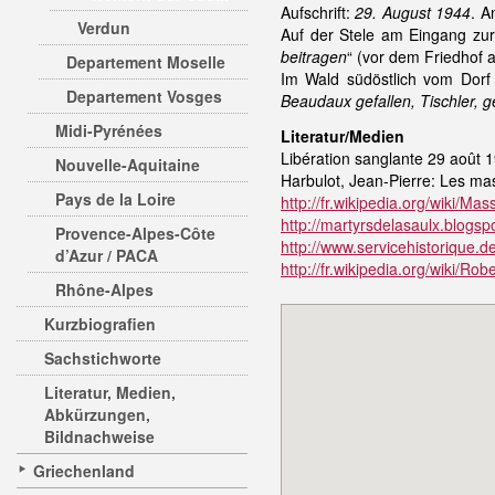
Aufschrift:
29. August 1944
. A
Verdun
Auf der Stele am Eingang zur 
beitragen
“ (vor dem Friedhof 
Departement Moselle
Im Wald südöstlich vom Dorf
Departement Vosges
Beaudaux gefallen, Tischler,
Midi-Pyrénées
Literatur/Medien
Libération sanglante 29 août 1
Nouvelle-Aquitaine
Harbulot, Jean-Pierre: Les mass
Pays de la Loire
http://fr.wikipedia.org/wiki
http://martyrsdelasaulx.blogsp
Provence-Alpes-Côte
http://www.servicehistorique.
d’Azur / PACA
http://fr.wikipedia.org/wiki/Ro
Rhône-Alpes
Kurzbiografien
Sachstichworte
Literatur, Medien,
Abkürzungen,
Bildnachweise
Griechenland