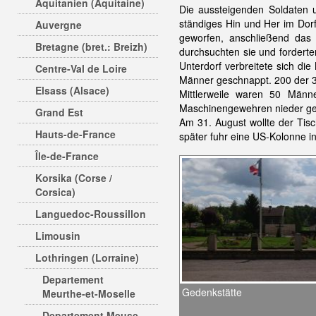
Aquitanien (Aquitaine)
Die aussteigenden Soldaten u
ständiges Hin und Her im Dor
Auvergne
geworfen, anschließend das
Bretagne (bret.: Breizh)
durchsuchten sie und fordert
Unterdorf verbreitete sich di
Centre-Val de Loire
Männer geschnappt. 200 der 
Elsass (Alsace)
Mittlerweile waren 50 Män
Maschinengewehren nieder ge
Grand Est
Am 31. August wollte der Tis
Hauts-de-France
später fuhr eine US-Kolonne 
Île-de-France
Korsika (Corse /
Corsica)
Languedoc-Roussillon
Limousin
Lothringen (Lorraine)
Departement
Gedenkstätte
Meurthe-et-Moselle
Departement Meuse