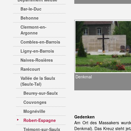
Bar-le-Duc
Behonne
Clermont-en-
Argonne
Combles-en-Barrois
Ligny-en-Barrois
Naives-Rosières
Rarécourt
Denkmal
Vallée de la Saulx
(Saulx-Tal)
Beurey-sur-Saulx
Couvonges
Mognéville
Gedenken
Robert-Espagne
Am Ort des Massakers wurden
Denkmal). Das Kreuz steht jet
Trémont-sur-Saulx