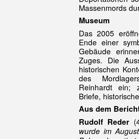
Massenmords durc
Museum
Das 2005 eröff
Ende einer sym
Gebäude erinne
Zuges. Die Auss
historischen Kon
des Mordlage
Reinhardt ein; 
Briefe, historisch
Aus dem Berich
(4
Rudolf Reder
wurde im Augus