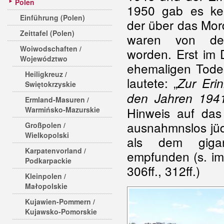
Polen
1950 gab es ke
Einführung (Polen)
der über das Mor
Zeittafel (Polen)
waren von den
Woiwodschaften /
worden. Erst im
Województwo
ehemaligen Todes
Heiligkreuz /
lautete: „
Zur Erin
Swiętokrzyskie
den Jahren 194
Ermland-Masuren /
Hinweis auf das
Warmińsko-Mazurskie
ausnahmnslos jü
Großpolen /
Wielkopolski
als dem gigan
Karpatenvorland /
empfunden (s. im
Podkarpackie
306ff., 312ff.)
Kleinpolen /
Małopolskie
Kujawien-Pommern /
Kujawsko-Pomorskie