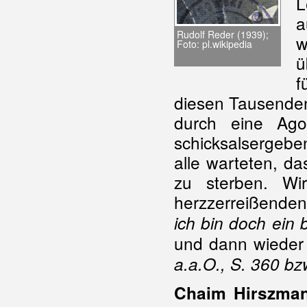
L
a
Rudolf Reder (1939);
w
Foto: pl.wikipedia
ü
f
diesen Tausenden
durch eine Ago
schicksalsergebe
alle warteten, d
zu sterben. Wi
herzzerreißenden
ich bin doch ein
und dann wieder 
a.a.O., S. 360 bz
Chaim Hirszma