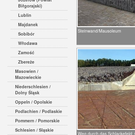
Biłgorajski)
Lublin
Majdanek
Steinwand/Mausoleum
Sobibór
Włodawa
Zamość
Zbereże
Masowien /
Mazowieckie
Niederschlesien /
Dolny Śląsk
Oppeln / Opolskie
Podlachien / Podlaskie
Pommern / Pomorskie
Schlesien / Sląskie
Weg durch das Schlackefeld; 