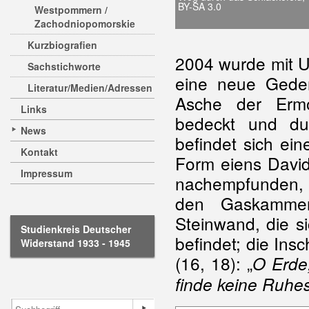
BY-SA 3.0
Westpommern /
Zachodniopomorskie
Kurzbiografien
2004 wurde mit U
Sachstichworte
eine neue Geden
Literatur/Medien/Adressen
Asche der Ermo
Links
bedeckt und du
News
befindet sich ein
Kontakt
Form eiens David
Impressum
nachempfunden, d
den Gaskammer
Steinwand, die 
Studienkreis Deutscher
befindet; die Insc
Widerstand 1933 - 1945
(16, 18): „
O Erde
finde keine Ruhes