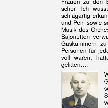
Frauen zu den B
schor. Ich wuss
schlagartig erkan
und Pein sowie s
Musik des Orches
Bajonetten verw
Gaskammern zu 
Personen für je
voll waren, hat
gelitten….
W
G
s
S
w