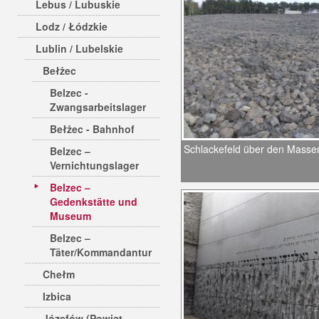
Lebus / Lubuskie
Lodz / Łódzkie
Lublin / Lubelskie
Bełżec
Belzec -
Zwangsarbeitslager
Bełżec - Bahnhof
Schlackefeld über den Masse
Belzec –
Vernichtungslager
Belzec –
Gedenkstätte und
Museum
Belzec –
Täter/Kommandantur
Chełm
Izbica
Józefów (Powiat