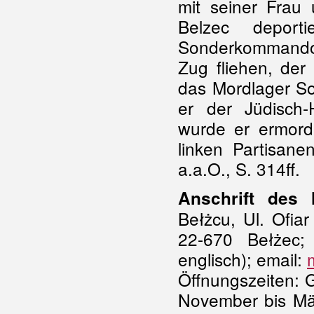
mit seiner Frau
Belzec deport
Sonderkommando)
Zug fliehen, der
das Mordlager So
er der Jüdisch-
wurde er ermorde
linken Partisane
a.a.O., S. 314ff.
Anschrift des
Bełżcu, Ul. Ofia
22-670 Bełżec;
englisch); email:
Öffnungszeiten: G
November bis Mär