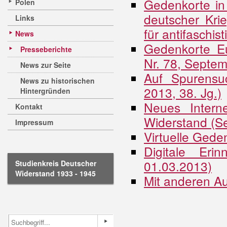
Gedenkorte in 
Polen
deutscher Kri
Links
für antifaschis
News
Gedenkorte E
Presseberichte
Nr. 78, Septe
News zur Seite
Auf Spurensu
News zu historischen
2013, 38. Jg.)
Hintergründen
Neues Intern
Kontakt
Widerstand (S
Impressum
Virtuelle Gede
Digitale Er
01.03.2013)
Studienkreis Deutscher
Widerstand 1933 - 1945
Mit anderen A