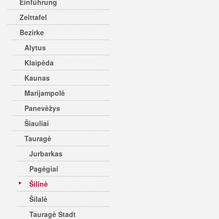
Einführung
Zeittafel
Bezirke
Alytus
Klaipėda
Kaunas
Marijampolė
Panevėžys
Šiauliai
Tauragė
Jurbarkas
Pagėgiai
Šilinė
Šilalė
Tauragė Stadt