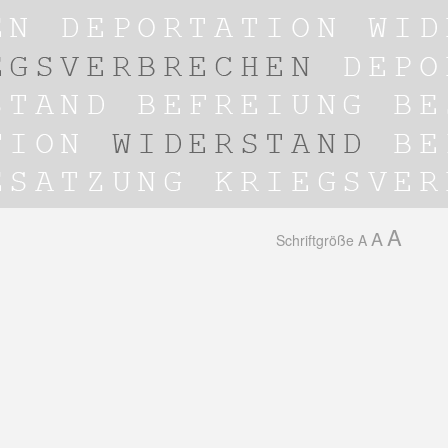
A
A
Schriftgröße
A