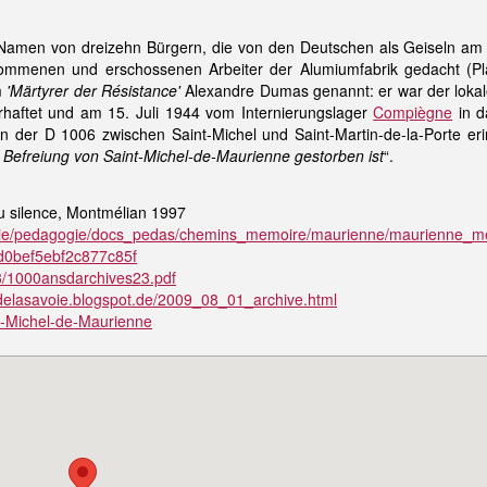
amen von dreizehn Bürgern, die von den Deutschen als Geiseln am 2
nommenen und erschossenen Arbeiter der Alumiumfabrik gedacht (Pl
m
'Märtyrer der Résistance'
Alexandre Dumas genannt: er war der lokal
rhaftet und am 15. Juli 1944 vom Internierungslager
Compiègne
in d
 der D 1006 zwischen Saint-Michel und Saint-Martin-de-la-Porte e
 Befreiung von Saint-Michel-de-Maurienne gestorben ist
“.
au silence, Montmélian 1997
voie/pedagogie/docs_pedas/chemins_memoire/maurienne/maurienne_me
0bef5ebf2c877c85f
73/1000ansdarchives23.pdf
tdelasavoie.blogspot.de/2009_08_01_archive.html
int-Michel-de-Maurienne