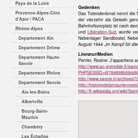
Pays de la Loire
Gedenken
Provence-Alpes-Côte
Das Totendenkmal nennt die N
d’Azur / PACA
der vierzehn als Geiseln ge
Bahnhofsvorplatz ist nach de
Rhône-Alpes
und
Libération-Sud
, wurde ve
Departement Ain
Nebenlager Sandbostel. Neben
August 1944 „
im Kampf für die
Departement Drôme
Literatur/Medien
Departement Haute-
Perrier, Rosine: J'appartiens 
Savoie
http://www.ac-grenoble.fr/sa
PHPSESSID=6f784898b58ddfd
Departement Rhône
http://www.savoie.fr/archives
Departement Savoie
http://histoiredelamauriennee
http://fr.wikipedia.org/wiki/Sa
Aix-les-Bains
Albertville
Bourg-Saint-
Maurice
Chambéry
Les Échelles