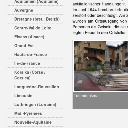
Aquitanien (Aquitaine)
antiitalienischer Handlungen“.
Im Juni 1944 bombardierte die
Auvergne
zerstört oder beschädigt. Am 
Bretagne (bret.: Breizh)
wurden am Ortsausgang vo
Personen als Geiseln, die sie
Centre-Val de Loire
legten Feuer in den Ortsteile
Elsass (Alsace)
Grand Est
Hauts-de-France
Île-de-France
Korsika (Corse /
Corsica)
Languedoc-Roussillon
Limousin
Totendenkmal
Lothringen (Lorraine)
Midi-Pyrénées
Nouvelle-Aquitaine