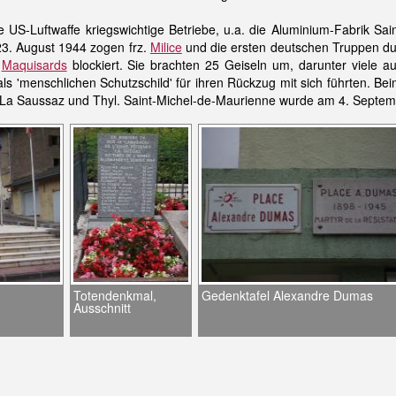
 US-Luftwaffe kriegswichtige Betriebe, u.a. die Aluminium-Fabrik Sai
23. August 1944 zogen frz.
Milice
und die ersten deutschen Truppen du
n
Maquisards
blockiert. Sie brachten 25 Geiseln um, darunter viele
 als 'menschlichen Schutzschild' für ihren Rückzug mit sich führten. B
n La Saussaz und Thyl. Saint-Michel-de-Maurienne wurde am 4. Septemb
Totendenkmal,
Gedenktafel Alexandre Dumas
Ausschnitt