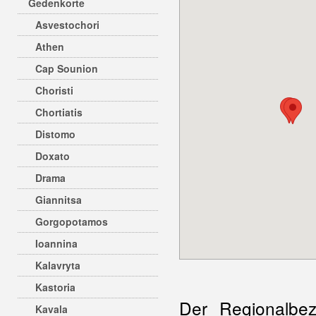
Gedenkorte
Asvestochori
Athen
Cap Sounion
Choristi
Chortiatis
Distomo
Doxato
Drama
Giannitsa
Gorgopotamos
Ioannina
Kalavryta
Kastoria
Der Regionalbe
Kavala