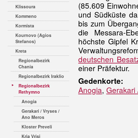
(85.609 Einwohne
Klissoura
und Südküste das
Kommeno
bis zum Übergang 
Kormista
die Messara-Ebe
Kournovo (Agios
höchste Gipfel K
Stefanos)
Verwaltungsref
Kreta
deutschen Besat
Regionalbezirk
einer Präfektur.
Chania
Regionalbezirk Iraklio
Gedenkorte:
Regionalbezirk
Anogia
,
Gerakari 
Rethymno
Anogia
Gerakari / Vryses /
Ano Meros
Kloster Preveli
Kria Vrisi