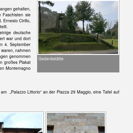
fangen gehalten,
e Faschisten sie
 Ernesto Cirillo,
ilt.
einige deutsche
ert war und dort
 Am 4. September
n waren, nahmen
ngen genommen
Gedenkstätte
n großes Plakat
eilen Montemagno
am „Palazzo Littorio“ an der Piazza 29 Maggio, eine Tafel auf