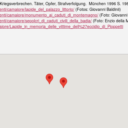
Kriegsverbrechen. Täter, Opfer, Strafverfolgung. München 1996 S. 198
ti/camaiore/lapide_del_palazzo_littorio/
(Fotos: Giovanni Baldinii)
enti/camaiore/monumento_ai_caduti_di_montemagno/
(Foto: Giovanni 
ti/camaiore/sepolcri_di_caduti_civili_della_badia/
(Foto: Enzio della 
amaiore/Lapide_in_memoria_delle_vittime_dell%27eccidio_di_Pioppetti