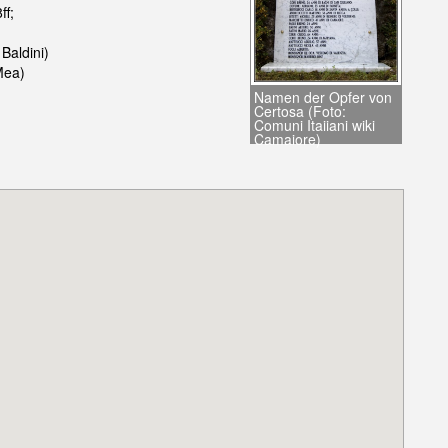
ff;
Baldini)
Mea)
Namen der Opfer von
Certosa (Foto:
Comuni Itaiiani wiki
Camaiore)