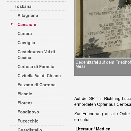
Toskana
Altagnana
Camaiore
Carrara
Cavriglia
Castelnuovo Val di
Cecina
Gedenktafel auf dem Friedhof
Mea)
Certosa di Farneta
Civitella Val di Chiana
Falzano di Cortona
Fiesole
Auf der SP 1 in Richtung Luc
Florenz
ermordeten Opfer aus Certosa
Fosdinovo
Zur Erinnerung an alle Opfe
errichtet.
Fucecchio
Literatur / Medien
Guardistallo