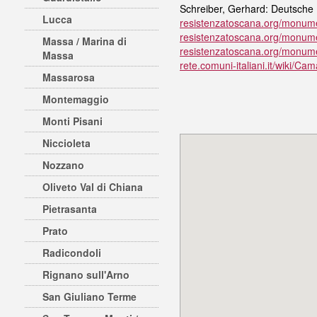
Schreiber, Gerhard: Deutsche 
Lucca
resistenzatoscana.org/monumen
resistenzatoscana.org/monum
Massa / Marina di
resistenzatoscana.org/monumen
Massa
rete.comuni-italiani.it/wiki/C
Massarosa
Montemaggio
Monti Pisani
Niccioleta
Nozzano
Oliveto Val di Chiana
Pietrasanta
Prato
Radicondoli
Rignano sull'Arno
San Giuliano Terme