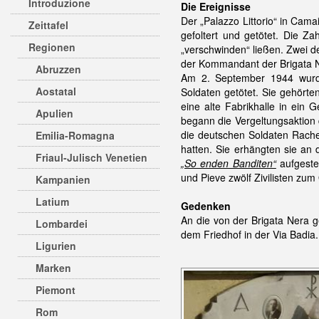
Introduzione
Die Ereignisse
Der „Palazzo Littorio“ in Cama
Zeittafel
gefoltert und getötet. Die Z
Regionen
„verschwinden“ ließen. Zwei de
der Kommandant der Brigata Ne
Abruzzen
Am 2. September 1944 wurd
Aostatal
Soldaten getötet. Sie gehö
eine alte Fabrikhalle in ein
Apulien
begann die Vergeltungsaktio
die deutschen Soldaten Rache
Emilia-Romagna
hatten. Sie erhängten sie an
Friaul-Julisch Venetien
„
So enden Banditen“
aufgeste
und Pieve zwölf Zivilisten zum
Kampanien
Latium
Gedenken
An die von der Brigata Nera g
Lombardei
dem Friedhof in der Via Badia.
Ligurien
Marken
Piemont
Rom