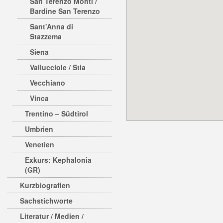
San Terenzo Monti /
Bardine San Terenzo
Sant'Anna di
Stazzema
Siena
Vallucciole / Stia
Vecchiano
Vinca
Trentino – Südtirol
Umbrien
Venetien
Exkurs: Kephalonia
(GR)
Kurzbiografien
Sachstichworte
Literatur / Medien /