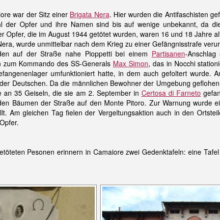
iore war der Sitz einer
Brigata Nera
. Hier wurden die Antifaschisten ge
ahl der Opfer und ihre Namen sind bis auf wenige unbekannt, da di
r Opfer, die im August 1944 getötet wurden, waren 16 und 18 Jahre alt.
ra, wurde unmittelbar nach dem Krieg zu einer Gefängnisstrafe verurte
en auf der Straße nahe Pioppetti bei einem
Partisanen
-Anschlag 
rten zum Kommando des SS-Generals
Max Simon
,
das in Nocchi stationi
 Gefangenenlager umfunktioniert hatte, in dem auch gefoltert wurde.
n der Deutschen. Da die männlichen Bewohner der Umgebung geflohe
 an 35 Geiseln, die sie am 2. September in
Certosa di Farneto
gefa
 den Bäumen der Straße auf den Monte Pitoro. Zur Warnung wurde ei
llt. Am gleichen Tag fielen der Vergeltungsaktion auch in den Ortst
 Opfer.
etöteten Pesonen erinnern in Camaiore zwei Gedenktafeln: eine Tafel 