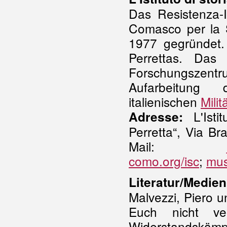
Das Resistenza-I
Comasco per la S
1977 gegründet.
Perrettas. Das
Forschungszent
Aufarbeitung
italienischen
Milit
L'Isti
Adresse:
Perretta“, Via B
Mail:
como.org/isc
;
mus
Literatur/Medien
Malvezzi, Piero u
Euch nicht ve
Widerstandskäm