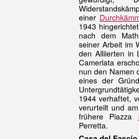
Widerst
einer
Durchkämm
1943 hingerichte
nach dem Mathe
seiner Arbeit im
den Alliierten i
Camerlata erscho
nun den Namen 
eines der Grün
Untergrundtätigk
1944 verhaftet, 
verurteilt und a
frühere Piazza
Perretta.
Casa del Fascio