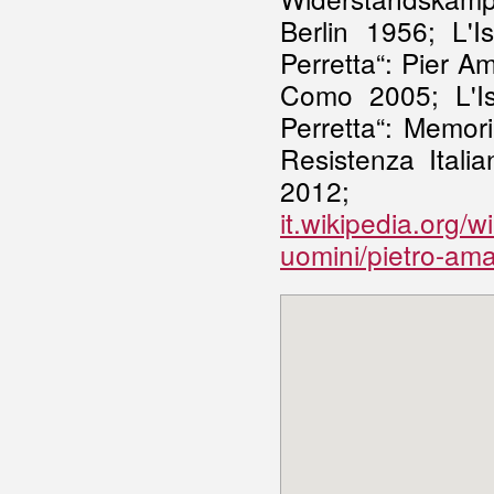
Berlin 1956; L'I
Perretta“: Pier Am
Como 2005; L'Is
Perretta“: Memori
Resistenza Ital
201
it.wikipedia.org/
uomini/pietro-ama