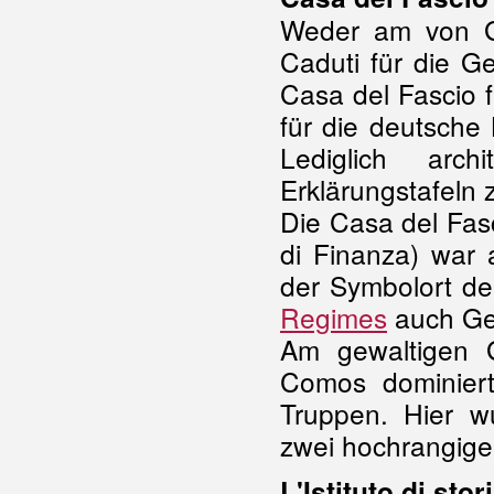
Weder am von Gi
Caduti für die G
Casa del Fascio 
für die deutsche
Lediglich arch
Erklärungstafeln
Die Casa del Fasc
di Finanza) war 
der Symbolort d
Regimes
auch Gef
Am gewaltigen 
Comos dominiert,
Truppen. Hier w
zwei hochrangige 
L'Istituto di st