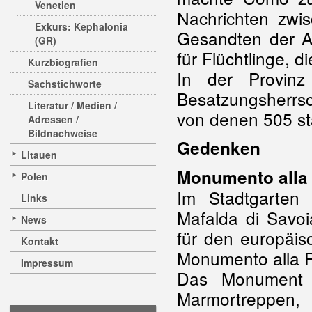
Venetien
Nachrichten zw
Exkurs: Kephalonia
Gesandten der Al
(GR)
für Flüchtlinge, d
Kurzbiografien
In der Provin
Sachstichworte
Besatzungsherrs
Literatur / Medien /
von denen 505 st
Adressen /
Bildnachweise
Gedenken
Litauen
Monumento alla
Polen
Im Stadtgarten
Links
Mafalda di Savo
News
für den europäi
Kontakt
Monumento alla R
Impressum
Das Monument b
Marmortreppe