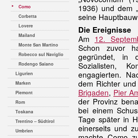
1936) und dem „
Como
seine Hauptbauwer
Corbetta
Lovere
Die Ereignisse
Mailand
Am
12. Septem
Monte San Martino
Schon zuvor ha
Robecco sul Naviglio
gegründet, in
Sozialisten, K
Rodengo Saiano
engagierten. Na
Ligurien
dem Richter und
Marken
Brigaden
,
Pier Am
Piemont
der Provinz ben
Rom
bei einem Schuss
Toskana
Tage später in H
Trentino – Südtirol
einerseits und z
Umbrien
machte Como zu 