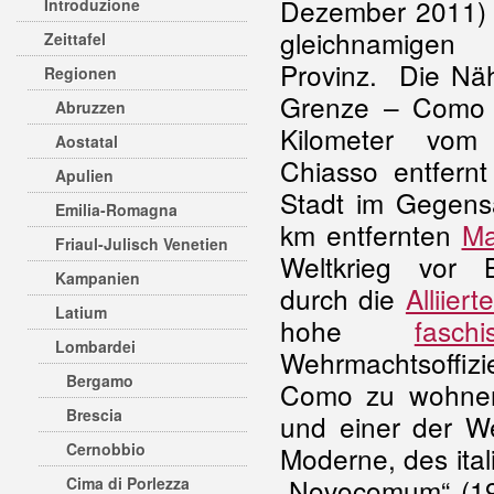
Dezember 2011) 
Introduzione
gleichnamigen
Zeittafel
Provinz. Die Nä
Regionen
Grenze – Como l
Abruzzen
Kilometer vom
Aostatal
Chiasso entfern
Apulien
Stadt im Gegens
Emilia-Romagna
km entfernten
Ma
Friaul-Julisch Venetien
Weltkrieg vor 
Kampanien
durch die
Alliiert
Latium
hohe
faschi
Lombardei
Wehrmachtsoffizie
Bergamo
Como zu wohnen.
Brescia
und einer der We
Cernobbio
Moderne, des ita
„Novocomum“ (19
Cima di Porlezza