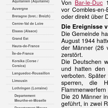
Von
Bar-le-Duc
1
Aquitanien (Aquitaine)
vor Combles-en-
Auvergne
oder direkt über 
Bretagne (bret.: Breizh)
Centre-Val de Loire
Die Ereignisse 
Elsass (Alsace)
Die Gemeinde hat
Grand Est
August 1944 hatt
der Männer (26 v
Hauts-de-France
zerstört.
Île-de-France
Die Deutschen 
Korsika (Corse /
Corsica)
und hatten den 
Languedoc-Roussillon
verboten. Später
Limousin
sperren, die 
Flammenwerfern 
Lothringen (Lorraine)
Die 20 Männer in
Departement
Meurthe-et-Moselle
geführt, in zwei
Departement Meuse