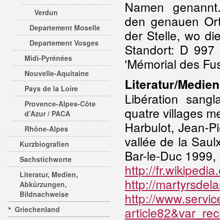
Namen genannt.
Verdun
den genauen Ort 
Departement Moselle
der Stelle, wo d
Departement Vosges
Standort: D 997
Midi-Pyrénées
'Mémorial des Fusi
Nouvelle-Aquitaine
Literatur/Medien
Pays de la Loire
Libération sang
Provence-Alpes-Côte
quatre villages m
d’Azur / PACA
Harbulot, Jean-P
Rhône-Alpes
vallée de la Saulx
Kurzbiografien
Bar-le-Duc 1999, S
Sachstichworte
http://fr.wikipe
Literatur, Medien,
http://martyrsde
Abkürzungen,
Bildnachweise
http://www.servic
article82&var_re
Griechenland