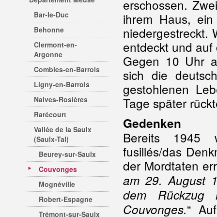
erschossen. Zwei
Bar-le-Duc
ihrem Haus, ein
niedergestreckt.
Behonne
entdeckt und auf
Clermont-en-
Argonne
Gegen 10 Uhr ab
Combles-en-Barrois
sich die deutsc
Ligny-en-Barrois
gestohlenen Leb
Naives-Rosières
Tage später rückt
Rarécourt
Gedenken
Vallée de la Saulx
Bereits 1945 
(Saulx-Tal)
fusillés/das Den
Beurey-sur-Saulx
der Mordtaten erri
Couvonges
am 29. August 
Mognéville
dem Rückzug ma
Robert-Espagne
“ Au
Couvonges.
Trémont-sur-Saulx