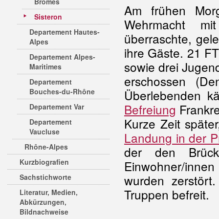
Brômes
Am frühen Morg
Sisteron
Wehrmacht mi
Departement Hautes-
überraschte, gele
Alpes
ihre Gäste. 21 F
Departement Alpes-
sowie drei Jugen
Maritimes
erschossen (De
Departement
Bouches-du-Rhône
Überlebenden kä
Befreiung
Frankre
Departement Var
Kurze Zeit späte
Departement
Vaucluse
Landung in der 
Rhône-Alpes
der den Brück
Kurzbiografien
Einwohner/innen 
wurden zerstör
Sachstichworte
Truppen befreit.
Literatur, Medien,
Abkürzungen,
Bildnachweise