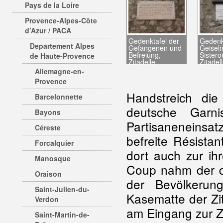
Pays de la Loire
Provence-Alpes-Côte
d’Azur / PACA
Gedenktafel der
Gedenk
Departement Alpes
Gefangenen und
Geisel
Befreiung,
Sistero
de Haute-Provence
Zitadelle
Zitadel
Allemagne-en-
Provence
Handstreich die
Barcelonnette
deutsche Garn
Bayons
Partisaneneinsa
Céreste
befreite Résista
Forcalquier
dort auch zur ih
Manosque
Coup nahm der d
Oraison
der Bevölkerun
Saint-Julien-du-
Kasematte der Zit
Verdon
am Eingang zur Zi
Saint-Martin-de-