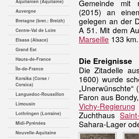
Gemeinde mit r
Aquitanien (Aquitaine)
(2015) an eine
Auvergne
gelegen an der 
Bretagne (bret.: Breizh)
A 51. Mit dem A
Centre-Val de Loire
Marseille
133 km
Elsass (Alsace)
Grand Est
Die Ereignisse
Hauts-de-France
Die Zitadelle a
Île-de-France
1600) wurde scho
Korsika (Corse /
Corsica)
„Unerwünschte“ (
Languedoc-Roussillon
Faron aus Bondy, 
Limousin
Vichy-Regierung
Zuchthaus
Saint
Lothringen (Lorraine)
Sahara-Lager ode
Midi-Pyrénées
Nouvelle-Aquitaine