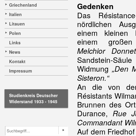
Gedenken
Griechenland
Das Résistance
Italien
nördlichen Aus
Litauen
einem kleinen 
Polen
einem großen
Links
Melchior Donnet
News
Sandstein-Säule
Kontakt
Widmung
„Den M
Impressum
Sisteron.“
An die von de
Résistants Wilma
Studienkreis Deutscher
Widerstand 1933 - 1945
Brunnen des Ort
Durance,
Rue Ju
Commandant Wil
Auf dem Friedhof