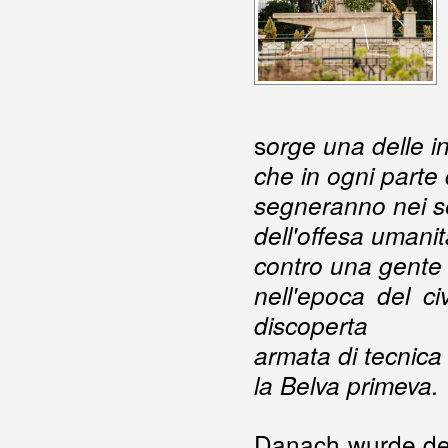
s
orge una delle i
che in ogni parte
segneranno nei sec
dell'offesa umani
contro una gente
nell'epoca del c
discoperta
armata di tecnic
la Belva primeva.
Danach wurde der