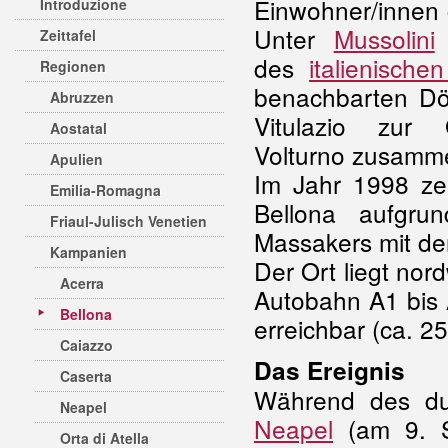
Einwohner/innen 
Introduzione
Unter
Mussolini
Zeittafel
des
italienisch
Regionen
benachbarten Dö
Abruzzen
Vitulazio zur 
Aostatal
Volturno zusamm
Apulien
Im Jahr 1998 zei
Emilia-Romagna
Bellona aufgru
Friaul-Julisch Venetien
Massakers mit der
Kampanien
Der Ort liegt nor
Acerra
Autobahn A1 bis 
Bellona
erreichbar (ca. 2
Caiazzo
Das Ereignis
Caserta
Während des d
Neapel
Neapel
(am 9. S
Orta di Atella