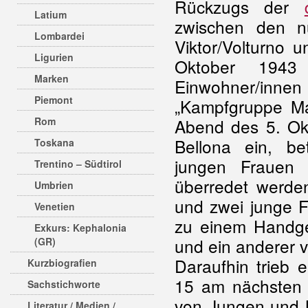
Rückzugs der
Latium
zwischen den nu
Lombardei
Viktor/Volturno 
Ligurien
Oktober 1943
Marken
Einwohner/inne
Piemont
„Kampfgruppe Ma
Rom
Abend des 5. Ok
Bellona ein, be
Toskana
jungen Frauen
Trentino – Südtirol
überredet werde
Umbrien
und zwei junge 
Venetien
zu einem Handge
Exkurs: Kephalonia
und ein anderer v
(GR)
Daraufhin trieb 
Kurzbiografien
15 am nächsten 
Sachstichworte
von Jungen und 
Literatur / Medien /