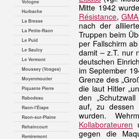
Vologne
Mitte 1942 wurd
Hurbache
Résistance
,
GMA-
La Bresse
nach der alliier
La Petite-Raon
Truppen beim Üb
Le Puid
per Fallschirm a
Le Saulcy
damit – z.T. nur 
deutschen Einrich
Le Vermont
im September 194
Moussey (Vosges)
Grenze des „Gro
Moyenmoutier
die laut Hitler „
Piquante Pierre
den „Schutzwall
Rabodeau
auf, zu dessen 
Raon-l'Étape
wurden. Wehrm
Raon-sur-Plaine
Kollaborateuren
Rehaincourt
gegen die Maqui
Remiremont