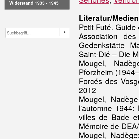
Widerstand 1933 - 1945
Literatur/Medien
Petit Futé. Guide
Association de
Gedenkstätte M
Saint-Dié – Die 
Mougel, Nadèg
Pforzheim (1944–
Forcés des Vosg
2012
Mougel, Nadège:
l'automne 1944: R
villes de Bade e
Mémoire de DEA/H
Mougel, Nadège: 