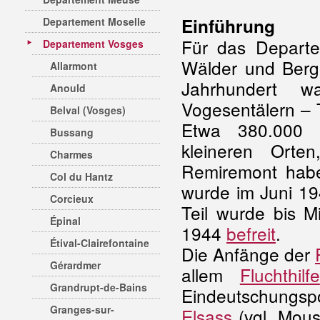
Einführung
Departement Moselle
Für das Departem
Departement Vosges
Wälder und Berge
Allarmont
Jahrhundert w
Anould
Vogesentälern – T
Belval (Vosges)
Etwa 380.000 
Bussang
kleineren Orte
Charmes
Remiremont hab
Col du Hantz
wurde im Juni 1
Corcieux
Teil wurde bis M
Épinal
1944
befreit
.
Étival-Clairefontaine
Die Anfänge der
Gérardmer
allem
Fluchthilfe
Grandrupt-de-Bains
Eindeutschungspo
Granges-sur-
Elsass
(vgl. Mous