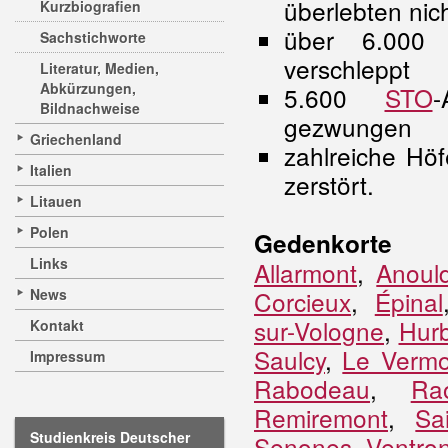
überlebten nich
Kurzbiografien
über 6.000 
Sachstichworte
verschleppt
Literatur, Medien,
Abkürzungen,
5.600
STO
-
Bildnachweise
gezwungen
Griechenland
zahlreiche Hö
Italien
zerstört.
Litauen
Polen
Gedenkorte
Links
Allarmont
,
Anoul
News
Corcieux
,
Épinal
sur-Vologne
,
Hur
Kontakt
Saulcy
,
Le Vermo
Impressum
Rabodeau
,
Rao
Remiremont
,
Sa
Studienkreis Deutscher
Senones
,
Ventro