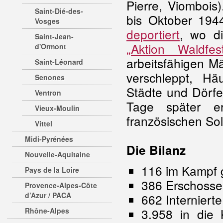
Pierre, Viombois
Saint-Dié-des-
bis Oktober 194
Vosges
deportiert
, wo d
Saint-Jean-
„Aktion Waldfest
d'Ormont
arbeitsfähigen M
Saint-Léonard
verschleppt, H
Senones
Städte und Dörfe
Ventron
Tage später e
Vieux-Moulin
französischen So
Vittel
Midi-Pyrénées
Die Bilanz
Nouvelle-Aquitaine
116 im Kampf 
Pays de la Loire
386 Erschoss
Provence-Alpes-Côte
d’Azur / PACA
662 Internierte
3.958 in die 
Rhône-Alpes