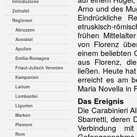
Introduzione
Arno und des Mug
Zeittafel
Eindrückliche 
Regionen
etruskisch-römis
Abruzzen
frühen Mittelalte
Aostatal
von Florenz üb
Apulien
einem beliebten O
Emilia-Romagna
aus Florenz, die
Friaul-Julisch Venetien
ließen. Heute ha
Kampanien
erreicht es am 
Maria Novella in 
Latium
Lombardei
Das Ereignis
Ligurien
Die Carabinieri A
Marken
Sbarretti, deren D
Piemont
Verbindung m
Rom
Gefangennahme