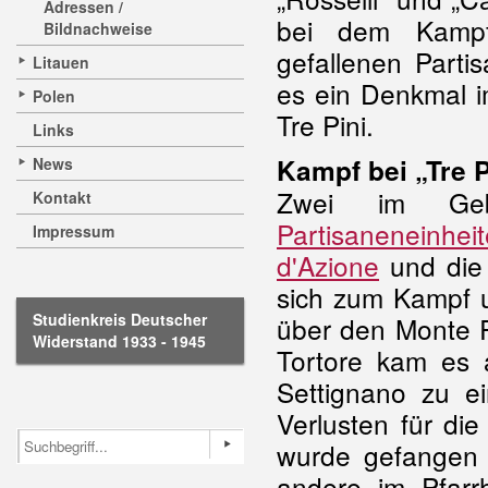
Adressen /
bei dem Kam
Bildnachweise
gefallenen Parti
Litauen
es ein Denkmal im
Polen
Tre Pini.
Links
Kampf bei „Tre P
News
Zwei im Geb
Kontakt
Partisaneneinhei
Impressum
d'Azione
und die 
sich zum Kampf 
Studienkreis Deutscher
über den Monte 
Widerstand 1933 - 1945
Tortore kam es 
Settignano zu 
Verlusten für die
wurde gefangen
andere im Pfarr