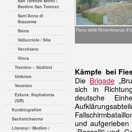
San Terenzo Monti /
Bardine San Terenzo
Sant'Anna di
Stazzema
Parco della Rimembranza (Fot
Siena
Vallucciole / Stia
Vecchiano
Vinca
Trentino – Südtirol
Kämpfe bei Fie
Umbrien
Die
Brigade
„Bru
Venetien
sich in Richtun
Exkurs: Kephalonia
deutsche Einh
(GR)
Aufklärung
Kurzbiografien
Fallschirmbataill
Sachstichworte
und aufgerieben
Literatur / Medien /
„Rosselli“ und „C