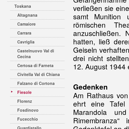
verließen sie ei
Toskana
samt Munition 
Altagnana
römischen The
Camaiore
anzuschließen. 
Carrara
hatten, ließ de
Cavriglia
Geiseln verhaften
Castelnuovo Val di
drei nicht stell
Cecina
12. August 1944 
Certosa di Farneta
Civitella Val di Chiana
Falzano di Cortona
Gedenken
Fiesole
Am Rathaus von 
Florenz
ehrt eine Tafel 
Marandola und 
Fosdinovo
Rimembranza“ i
Fucecchio
Gedenktafel an di
Guardistallo