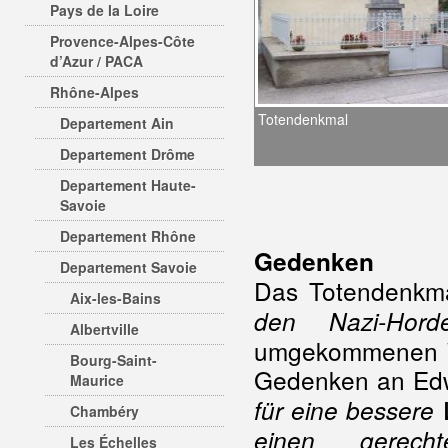
Pays de la Loire
Provence-Alpes-Côte
d’Azur / PACA
Rhône-Alpes
Totendenkmal
Departement Ain
Departement Drôme
Departement Haute-
Savoie
Departement Rhône
Gedenken
Departement Savoie
Das Totendenkma
Aix-les-Bains
den Nazi-Hord
Albertville
umgekommenen Wi
Bourg-Saint-
Gedenken an Edwi
Maurice
für eine bessere
Chambéry
einen gerec
Les Échelles