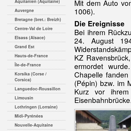
Mit dem Auto vo
Aquitanien (Aquitaine)
1006).
Auvergne
Bretagne (bret.: Breizh)
Die Ereignisse
Centre-Val de Loire
Bei ihrem Rückzu
Elsass (Alsace)
24. August 194
Grand Est
Widerstandskämp
KZ Ravensbrück,
Hauts-de-France
ermordet wurde
Île-de-France
Chapelle fande
Korsika (Corse /
Corsica)
(Pépin) bzw. im 
Languedoc-Roussillon
Kurz vor ihrem
Limousin
Eisenbahnbrücke
Lothringen (Lorraine)
Midi-Pyrénées
Nouvelle-Aquitaine