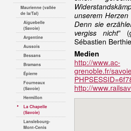
Widerstandskäm
Maurienne (vallée
de la/Tal)
unserem Herzen l
Denn sie erzähle
Aiguebelle
(Savoie)
” (
vergiss nicht
Argentine
Sébastien Berthie
Aussois
Medien
Bessans
http://www.ac-
Bramans
grenoble.fr/savo
Épierre
PHPSESSID=6f78
Fourneaux
http://www.railsav
(Savoie)
Hermillon
La Chapelle
(Savoie)
Lanslebourg-
Mont-Cenis