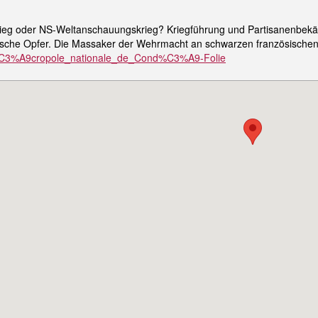
 Krieg oder NS-Weltanschauungskrieg? Kriegführung und Partisanenbek
anische Opfer. Die Massaker der Wehrmacht an schwarzen französischen 
i/N%C3%A9cropole_nationale_de_Cond%C3%A9-Folie