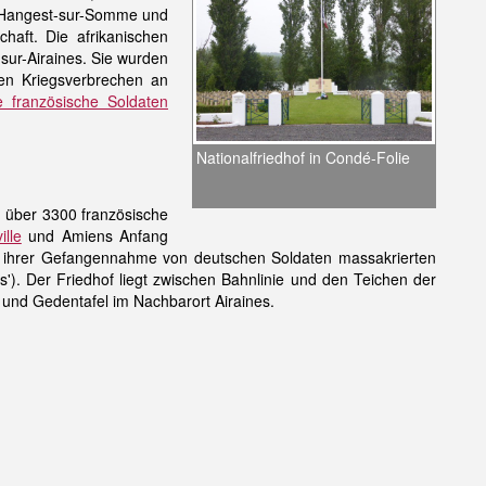
n Hangest-sur-Somme und
haft. Die afrikanischen
ur-Airaines. Sie wurden
rten Kriegsverbrechen an
he französische Soldaten
Nationalfriedhof in Condé-Folie
d über 3300 französische
ille
und Amiens Anfang
ch ihrer Gefangennahme von deutschen Soldaten massakrierten
ais'). Der Friedhof liegt zwischen Bahnlinie und den Teichen der
 und Gedentafel im Nachbarort Airaines.