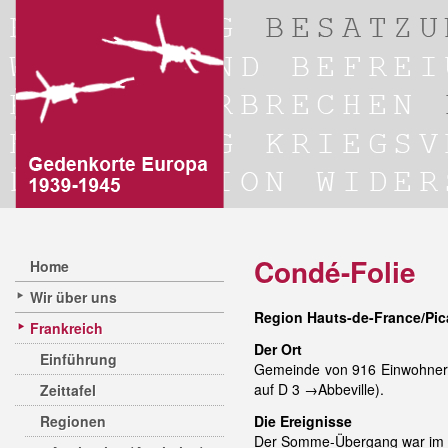
Condé-Folie
Home
Wir über uns
Region Hauts-de-France/Pi
Frankreich
Der Ort
Einführung
Gemeinde von 916 Einwohner/
auf D 3 →Abbeville).
Zeittafel
Regionen
Die Ereignisse
Der Somme-Übergang war im Z