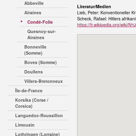
Abbeville
Literatur/Medien
Airaines
Lieb, Peter: Konventioneller
Scheck, Rafael: Hitlers afrik
Condé-Folie
https://fr.wikipedia.org/wik
Quesnoy-sur-
Airaines
Bonneville
(Somme)
Boves (Somme)
Doullens
Villers-Bretonneux
Île-de-France
Korsika (Corse /
Corsica)
Languedoc-Roussillon
Limousin
Lothringen (Lorraine)