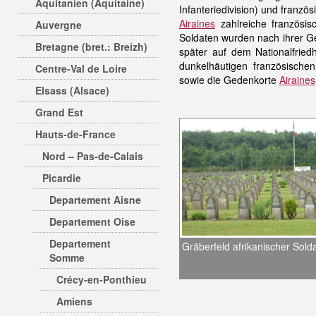
Aquitanien (Aquitaine)
Infanteriedivision) und fran
Airaines
zahlreiche französis
Auvergne
Soldaten wurden nach ihrer G
Bretagne (bret.: Breizh)
später auf dem Nationalfriedh
dunkelhäutigen französische
Centre-Val de Loire
sowie die Gedenkorte
Airaines
Elsass (Alsace)
Grand Est
Hauts-de-France
Nord – Pas-de-Calais
Picardie
Departement Aisne
Departement Oise
Departement
Gräberfeld afrikanischer Sold
Somme
Crécy-en-Ponthieu
Amiens