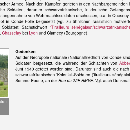
zösischer Armee. Nach den Kämpfen gerieten in den Nachbargemeinde
che Soldaten, darunter schwarzafrikanische, in deutsche Gefangensc
efangennahme von Wehrmachtssoldaten erschossen, u.a. in Quesnoy-s
of in Condé-Folie beigesetzt (vgl. zu ähnlichen rassistisch motivie
n Soldaten: Sachstichwort
"Tirailleurs sénégalais"/schwarzafrikanisc
,
Chasselay
bei
Lyon
und Clamecy (Bourgogne).
Gedenken
Auf der Nécropole nationale (Nationalfriedhof) von Condé sin
Soldaten beigesetzt, die während der Schlachten von
Abbev
Juni 1940 getötet worden sind. Darunter sind auch die na
schwarzafrikanischen 'Kolonial'-Soldaten ('tirailleurs sénégal
Somme-Ebene, an der
Rue du 22E RMVE
. Vgl. auch Denkmal
aten