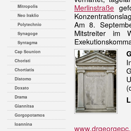
Merlinstraße
gefo
Mitropolis
Konzentrationsla
Neo Iraklio
Am 8. Septembe
Polytechnio
Mitstreiter i
Synagoge
Exekutionskomma
Syntagma
Cap Sounion
G
I
Choristi
G
Chortiatis
U
Distomo
(
Doxato
Drama
L
Giannitsa
Gorgopotamos
Ioannina
www.drgeorgepc.