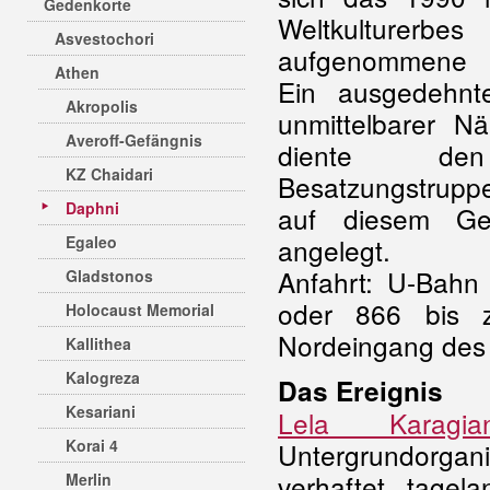
Gedenkorte
Weltkulturerb
Asvestochori
aufgenommene K
Athen
Ein ausgedehnt
Akropolis
unmittelbarer N
Averoff-Gefängnis
diente den
KZ Chaidari
Besatzungstruppe
Daphni
auf diesem Ge
Egaleo
angelegt.
Anfahrt: U-Bahn 
Gladstonos
oder 866 bis 
Holocaust Memorial
Nordeingang des 
Kallithea
Kalogreza
Das Ereignis
Kesariani
Lela Karagian
Korai 4
Untergrundorgan
verhaftet, tagel
Merlin