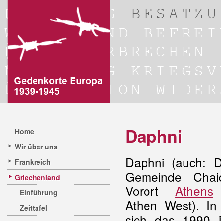
Daphni
Home
Wir über uns
Daphni (auch: Da
Frankreich
Gemeinde Chaid
Griechenland
Vorort
Athens
(
Einführung
Athen West). In
Zeittafel
sich das 1990 i