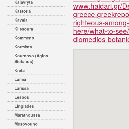
Kalavryta
www.haidari.gr/
Kastoria
greece.greekrepo
Kavala
righteous-among-
here/what-to-see/
Klissoura
diomedios-botani
Kommeno
Kormista
Kournovo (Agios
Stefanos)
Kreta
Lamia
Larissa
Lesbos
Lingiades
Marathoussa
Mesovouno