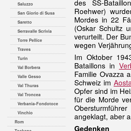
des SS-Bataill
Saluzzo
Roehwer) wurde
San Giorio di Susa
Mordes in 22 Fäl
Saretto
(Oskar Schultz 
Serravalle Scrivia
verurteilt. Der B
Torre Pellice
wegen Verjährung
Traves
Im Oktober 194
Turin
Bataillons in
Ver
Val Borbera
Familie Ovazza 
Valle Gesso
Schweiz im
Aosta
Val Thuras
Opfer sind im He
Val Troncea
für die Morde ve
Verbania-Fondotoce
Obersturmführer
Vinchio
angeklagt, aber 
Rom
Gedenken
Toskana