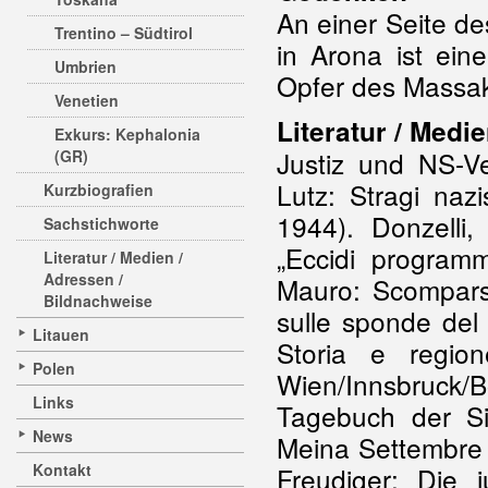
An einer Seite de
Trentino – Südtirol
in Arona ist ein
Umbrien
Opfer des Massa
Venetien
Literatur / Medi
Exkurs: Kephalonia
Justiz und NS-V
(GR)
Lutz: Stragi nazi
Kurzbiografien
1944). Donzelli
Sachstichworte
„Eccidi programm
Literatur / Medien /
Adressen /
Mauro: Scomparsi 
Bildnachweise
sulle sponde del
Litauen
Storia e regio
Polen
Wien/Innsbruck/
Links
Tagebuch der Si
News
Meina Settembre 1
Kontakt
Freudiger: Die j