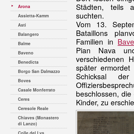
Städten, teils
Arona
suchten.
Assietta-Kamm
Vom 13. Septem
Asti
Bataillons plan
Balangero
Familien in
Bav
Balme
Pian Nava und
Baveno
verschiedenen H
Benedicta
später ermordet
Borgo San Dalmazzo
Schicksal der
Boves
Offiziersbespr
Casale Monferrato
beschlossen, die
Ceres
Kinder, zu ersch
Ceresole Reale
Chiaves (Monastero
di Lanzo)
Colle del Lys