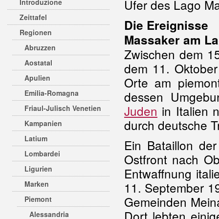
Ufer des Lago Ma
Introduzione
Zeittafel
Die Ereignisse
Regionen
Massaker am La
Abruzzen
Zwischen dem 15
Aostatal
dem 11. Oktober
Apulien
Orte am piemon
Emilia-Romagna
dessen Umgebun
Juden
in Italien
Friaul-Julisch Venetien
durch deutsche T
Kampanien
Latium
Ein Bataillon de
Lombardei
Ostfront nach Ob
Ligurien
Entwaffnung ital
Marken
11. September 19
Gemeinden Meina,
Piemont
Dort lebten einige
Alessandria