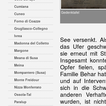
Cumiana
Gedenktafel
Cuneo
Forno di Coazze
Grugliasco-Collegno
Ivrea
See versenkt. A
Madonna del Colletto
das Ufer gesch
Margone
sie erneut mit S
Meana di Susa
Insgesamt konnt
Meina
Opfer fielen, sp
Familie Behar hat
Mompantero (Susa)
und auf Interve
Monte Freidour
sich in die Sch
Nizza Monferrato
anderen Verhaft
Ossola-Tal
wurden, ist nich
Paralup