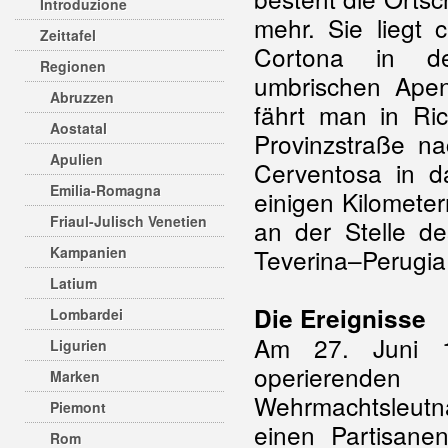
Introduzione
mehr. Sie liegt 
Zeittafel
Cortona in d
Regionen
umbrischen Apen
Abruzzen
fährt man in Ri
Aostatal
Provinzstraße n
Apulien
Cerventosa in 
Emilia-Romagna
einigen Kilometer
Friaul-Julisch Venetien
an der Stelle d
Kampanien
Teverina–Perugia
Latium
Die Ereignisse
Lombardei
Am 27. Juni 1
Ligurien
operierenden G
Marken
Wehrmachtsleut
Piemont
einen Partisane
Rom