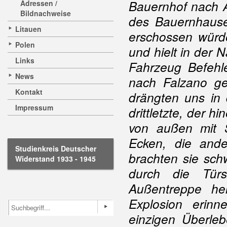
Bauernhof nach 
Adressen /
Bildnachweise
des Bauernhauses
Litauen
erschossen würde
Polen
und hielt in der
Links
Fahrzeug Befehl
News
nach Falzano ge
Kontakt
drängten uns in 
Impressum
drittletzte, der 
von außen mit S
Ecken, die and
Studienkreis Deutscher
brachten sie sch
Widerstand 1933 - 1945
durch die Türs
Außentreppe he
Explosion erinn
einzigen Überle