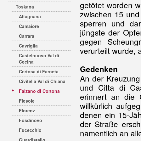
getötet worden war
Toskana
zwischen 15 und 
Altagnana
sperren und da
Camaiore
jüngste der Opfe
Carrara
gegen Scheungr
Cavriglia
verurteilt wurde,
Castelnuovo Val di
Cecina
Gedenken
Certosa di Farneta
An der Kreuzung
Civitella Val di Chiana
und Citta di Ca
Falzano di Cortona
erinnert an die
Fiesole
willkürlich aufge
Florenz
denen ein 15-Jähr
Fosdinovo
der Straße ersc
Fucecchio
namentlich an al
Guardistallo