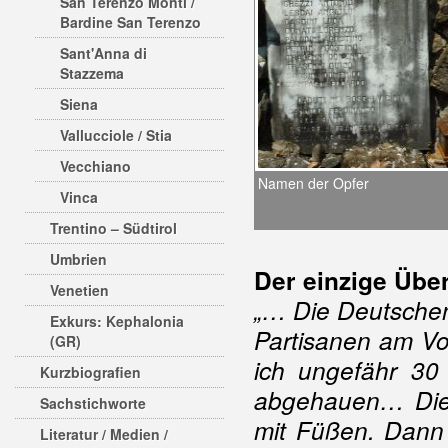
San Terenzo Monti /
Bardine San Terenzo
Sant'Anna di
Stazzema
Siena
Vallucciole / Stia
Vecchiano
Namen der Opfer
Vinca
Trentino – Südtirol
Umbrien
Der einzige Über
Venetien
„… Die Deutsche
Exkurs: Kephalonia
Partisanen am Vo
(GR)
ich ungefähr 30
Kurzbiografien
abgehauen… Die 
Sachstichworte
mit Füßen. Dann
Literatur / Medien /