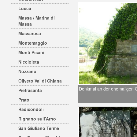
Lucca
Massa / Marina di
Massa
Massarosa
Montemaggio
Monti Pisani
Niccioleta
Nozzano
Oliveto Val di Chiana
Denkmal an der ehemaligen C
Pietrasanta
Prato
Radicondoli
Rignano sull'Arno
San Giuliano Terme