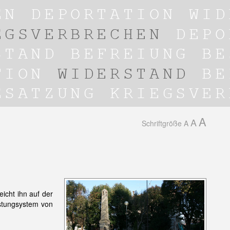
A
A
Schriftgröße
A
eicht ihn auf der
stungsystem von