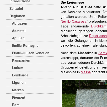
Introduzione
Die Ereignisse
Anfang August 1944 hatte sic
Zeittafel
von Nozzano einquartiert. A
Regionen
gehalten wurden. Unter Folter
Nevilio Casarosa
“ preisgeben
Abruzzen
Tage andauernde
Durchkäm
Aostatal
Menschen gefangen genomm
Arbeitsfähigen zur
Deportation
Apulien
wo die Gefangenen in klein
geworfen, auf einer Tafel stan
Emilia-Romagna
Friaul-Julisch Venetien
Nach dem Massaker in
Sant
verschleppt, darunter die Prie
Kampanien
aus verschiedenen Durchkämm
Gruppen eingeteilt und an ver
Latium
Malaspina in
Massa
gebracht u
Lombardei
Ligurien
Marken
Piemont
Rom