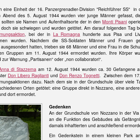
h eine Einheit der 16. Panzergrenadier-Division "Reichführer SS" in
m Abend des 5. August 1944 wurden vier junge Männer gefasst, di
 sollten sie Namen und Aufenthaltsorte der in den
Monti Pisani
operi
, doch sie schwiegen und wurden getötet. Am darauf folgenden Tag 
mungsaktion
, bei der in
La Romagna
hunderte aus Pisa und Liv
en wurden. Nachdem die SS-Soldaten Männer und Frauen get
ausgesondert hatten, trieben sie 68 Männer und eine Frau in die Sch
en Gruppen am 11. August 1944 ermordet wurden. Ihre Körper wu
d zur Warnung „Partisanen“ oder „non collaboratori“.
'Anna di Stazzema
am 12. August 1944 wurden ca. 30 Gefangene aus
ster
Don Libero Raglianti
und
Don Renzo Tognetti
. Zwischen dem 17.
ungsaktionen dazu. Nach dem sie in der Grundschule über viele Tag
schiedenen Orten getötet: eine Gruppe direkt in Nozzano, eine ander
nd dort ermordet.
Gedenken
An der Grundschule von Nozzano in der Via 
an die Funktion des Gebäudes als Gefängnis
damals inhaftierten und anschließend ermor
Ein Gedenkstein in einem kleinen Park a