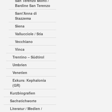
San Terenzo Monti /
Bardine San Terenzo
Sant'Anna di
Stazzema
Siena
Vallucciole / Stia
Vecchiano
Vinca
Trentino – Südtirol
Umbrien
Venetien
Exkurs: Kephalonia
(GR)
Kurzbiografien
Sachstichworte
Literatur / Medien /