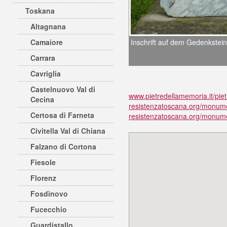
Toskana
Altagnana
Inschrift auf dem Gedenkstein 
Camaiore
Carrara
Cavriglia
Castelnuovo Val di
www.pietredellamemoria.it/piet
Cecina
resistenzatoscana.org/monume
Certosa di Farneta
resistenzatoscana.org/monum
Civitella Val di Chiana
Falzano di Cortona
Fiesole
Florenz
Fosdinovo
Fucecchio
Guardistallo