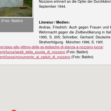
Nozzano erinnert an die Opfer der Durchkäm
September 1944.
(Foto: Baldini)
Literatur
/
Medie
n:
Andrae, Friedrich: Auch gegen Frauen und K
Wehrmacht gegen die Zivilbevölkerung in It
1995, S. 205; Schreiber, Gerhard: Deutsche 
Strafverfolgung. München 1996, S. 190f.
re/cippo-alle-vittime-delle-ss-tedesche-di-stanza-a-nozzano-lucca/
nti/lucca/lapidi_della_scuola_di_nozzano
(Foto: Baldini)
enti/lucca/monumento_ai_caduti_di_nozzano
(Foto: Baldini)