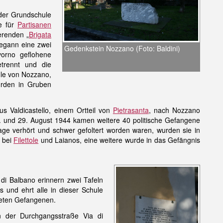
 der Grundschule
e für
Partisanen
erenden „
Brigata
begann eine zwei
Gedenkstein Nozzano (Foto: Baldini)
orno geflohene
rennt und die
ule von Nozzano,
rden in Gruben
 Valdicastello, einem Ortteil von
Pietrasanta
, nach Nozzano
 und 29. August 1944 kamen weitere 40 politische Gefangene
e verhört und schwer gefoltert worden waren, wurden sie in
e bei
Filettole
und Laianos, eine weitere wurde in das Gefängnis
di Balbano erinnern zwei Tafeln
 und ehrt alle in dieser Schule
deten Gefangenen.
n der Durchgangsstraße Via di