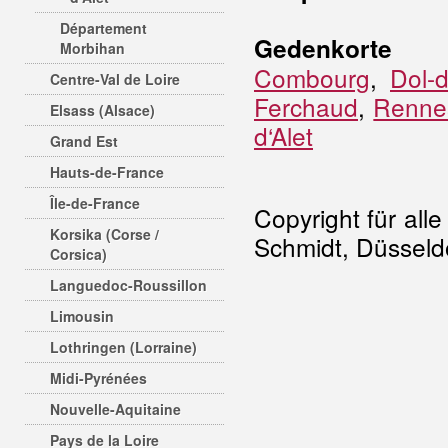
Département
Gedenkorte
Morbihan
Combourg
,
Dol-
Centre-Val de Loire
Ferchaud
,
Rennes
Elsass (Alsace)
d‘Alet
Grand Est
Hauts-de-France
Île-de-France
Copyright für all
Korsika (Corse /
Schmidt, Düsseldo
Corsica)
Languedoc-Roussillon
Limousin
Lothringen (Lorraine)
Midi-Pyrénées
Nouvelle-Aquitaine
Pays de la Loire