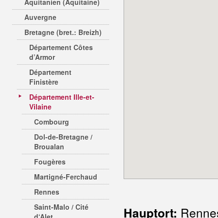
Aquitanien (Aquitaine)
Auvergne
Bretagne (bret.: Breizh)
Département Côtes
d’Armor
Département
Finistère
Département Ille-et-
Vilaine
Combourg
Dol-de-Bretagne /
Broualan
Fougères
Martigné-Ferchaud
Rennes
Saint-Malo / Cité
Renne
Hauptort:
d‘Alet