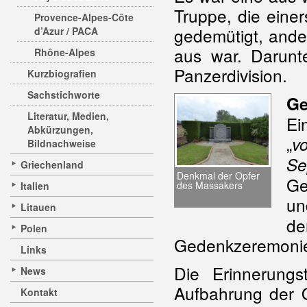
Truppe, die eine
Provence-Alpes-Côte
gedemütigt, ande
d’Azur / PACA
aus war. Darunt
Rhône-Alpes
Panzerdivision.
Kurzbiografien
Sachstichworte
Ge
Literatur, Medien,
Ei
Abkürzungen,
„
v
Bildnachweise
Se
Griechenland
Denkmal der Opfer
Ge
des Massakers
Italien
un
Litauen
de
Polen
Gedenkzeremonie 
Links
Die Erinnerungst
News
Aufbahrung der O
Kontakt