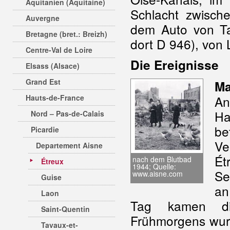
Aquitanien (Aquitaine)
Schlacht zwisch
Auvergne
dem Auto von Ta
Bretagne (bret.: Breizh)
dort D 946), von
Centre-Val de Loire
Die Ereignisse
Elsass (Alsace)
Grand Est
Ma
Hauts-de-France
An
Ha
Nord – Pas-de-Calais
be
Picardie
Ve
Departement Aisne
Ét
nach dem Blutbad
Étreux
1944; Quelle:
Se
www.aisne.com
Guise
an
Laon
Tag kamen die
Saint-Quentin
Frühmorgens wurd
Tavaux-et-