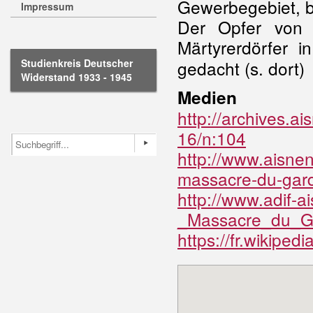
Gewerbegebiet, b
Impressum
Der Opfer von 
Märtyrerdörfer i
Studienkreis Deutscher
gedacht (s. dort)
Widerstand 1933 - 1945
Medien
http://archives.ais
16/n:104
http://www.aisnen
massacre-du-gar
http://www.adif-a
_Massacre_du_Ga
https://fr.wikipe