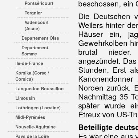
beschossen, ein O
Pontséricourt
Tergnier
Die Deutschen v
Vadencourt
Weilers hinter de
(Aisne)
Häuser ein, ja
Departement Oise
Gewehrkolben hi
Departement
brutal nieder
Somme
angezündet. Das 
Île-de-France
Stunden. Erst a
Korsika (Corse /
Kanonendonner h
Corsica)
Norden zurück. 
Languedoc-Roussillon
Nachmittag 35 To
Limousin
später wurde ei
Lothringen (Lorraine)
Étreux von US-Tru
Midi-Pyrénées
Beteiligte deuts
Nouvelle-Aquitaine
Es war eine aus 
Pays de la Loire