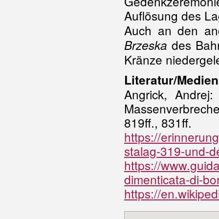
Gedenkzeremon
Auflösung des La
Auch an den and
des Bah
Brzeska
Kränze niedergel
Literatur/Medien
Angrick, Andrej
Massenverbrech
819ff., 831ff.
https://erinnerun
stalag-319-und-d
https://www.guida
dimenticata-di-bo
https://en.wikip