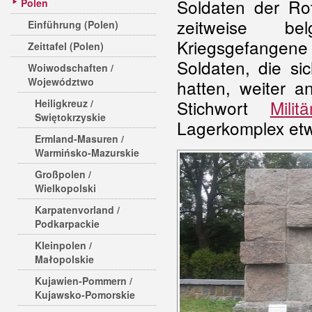
Soldaten der R
Polen
zeitweise bel
Einführung (Polen)
Kriegsgefangene
Zeittafel (Polen)
Soldaten, die s
Woiwodschaften /
Województwo
hatten, weiter a
Stichwort
Militä
Heiligkreuz /
Swiętokrzyskie
Lagerkomplex et
Ermland-Masuren /
Warmińsko-Mazurskie
Großpolen /
Wielkopolski
Karpatenvorland /
Podkarpackie
Kleinpolen /
Małopolskie
Kujawien-Pommern /
Kujawsko-Pomorskie