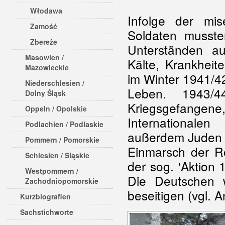
Włodawa
Infolge der mi
Zamość
Soldaten musste
Zbereże
Unterständen a
Masowien /
Kälte, Krankhei
Mazowieckie
im Winter 1941/4
Niederschlesien /
Leben. 1943/4
Dolny Śląsk
Kriegsgefangen
Oppeln / Opolskie
Internationale
Podlachien / Podlaskie
außerdem Juden 
Pommern / Pomorskie
Einmarsch der 
Schlesien / Sląskie
der sog. 'Aktion
Westpommern /
Die Deutschen w
Zachodniopomorskie
beseitigen (vgl. An
Kurzbiografien
Sachstichworte