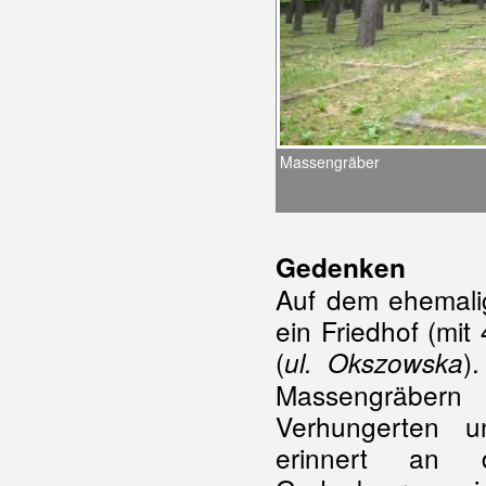
Massengräber
Gedenken
Auf dem ehemali
ein Friedhof (mi
(
)
ul. Okszowska
Massengräbern
Verhungerten u
erinnert an d