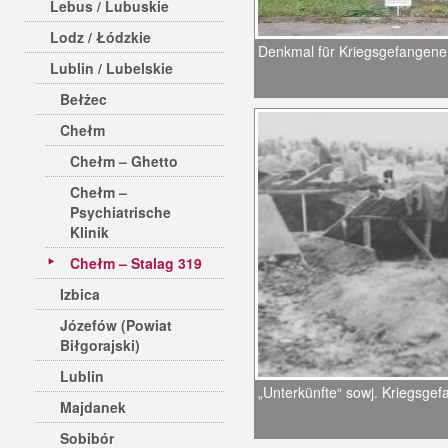
Lebus / Lubuskie
Lodz / Łódzkie
Denkmal für Kriegsgefangene
Lublin / Lubelskie
Bełżec
Chełm
Chełm – Ghetto
Chełm –
Psychiatrische
Klinik
Chełm – Stalag 319
Izbica
Józefów (Powiat
Biłgorajski)
Lublin
„Unterkünfte“ sowj. Kriegsg
Majdanek
Sobibór