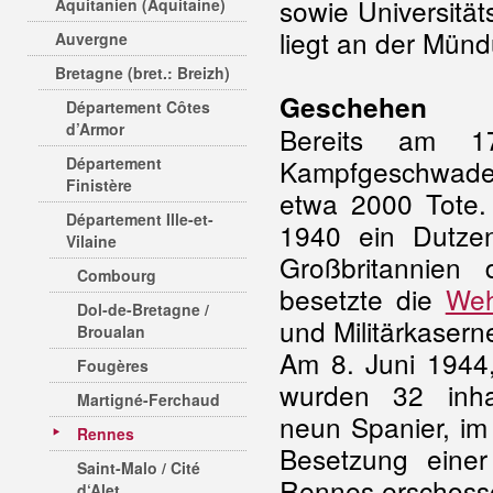
sowie Universität
Aquitanien (Aquitaine)
liegt an der Mündu
Auvergne
Bretagne (bret.: Breizh)
Geschehen
Département Côtes
d’Armor
Bereits am 17
Département
Kampfgeschwade
Finistère
etwa 2000 Tote.
Département Ille-et-
1940 ein Dutze
Vilaine
Großbritannie
Combourg
besetzte die
Weh
Dol-de-Bretagne /
und Militärkaser
Broualan
Am 8. Juni 1944
Fougères
wurden 32 inhaf
Martigné-Ferchaud
neun Spanier, im
Rennes
Besetzung eine
Saint-Malo / Cité
Rennes erschoss
d‘Alet