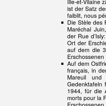
Ille-et-Vilaine
ist der Satz de
faiblit, nous pé
Die Stèle des 
Maréchal Juin
der Rue d’Isl
Ort der Erschi
auf dem die 
Erschossenen e
Auf dem Ostfri
français, in d
Mareuil und
Gedenktafeln 
1944, für die
morts pour la 
Erschossen