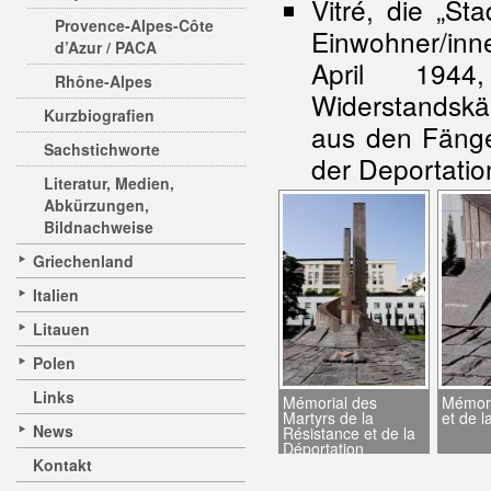
Vitré, die „S
Provence-Alpes-Côte
Einwohner/inn
d’Azur / PACA
April 194
Rhône-Alpes
Widerstandsk
Kurzbiografien
aus den Fäng
Sachstichworte
der Deportati
Literatur, Medien,
Abkürzungen,
Bildnachweise
Griechenland
Italien
Litauen
Polen
Links
Mémorial des
Mémori
Martyrs de la
et de l
News
Résistance et de la
Déportation
Kontakt