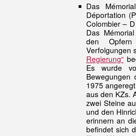
Das Mémorial
Déportation (P
Colombier – D 
Das Mémorial
den Opfern 
Verfolgungen 
Regierung“
beg
Es wurde vom
Bewegungen de
1975 angeregt,
aus den KZs. A
zwei Steine a
und den Hinric
erinnern an di
befindet sich