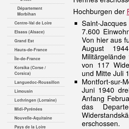
Département
Hochburgen der
Morbihan
Saint-Jacques
Centre-Val de Loire
7.600 Einwohn
Elsass (Alsace)
Von hier aus f
Grand Est
August 1944
Hauts-de-France
Militärgelände
Île-de-France
von 117 Wide
Korsika (Corse /
und Mitte Juli 
Corsica)
Montfort-sur-M
Languedoc-Roussillon
Juni 1940 dre
Limousin
Anfang Februar
Lothringen (Lorraine)
das Depart
Midi-Pyrénées
Widerstands
Nouvelle-Aquitaine
erschossen.
Pays de la Loire