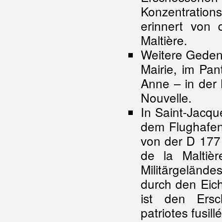
Konzentrati
erinnert von
Maltière.
Weitere Gedenk
Mairie, im Pan
Anne – in der
Nouvelle.
In Saint-Jacq
dem Flughafen
von der D 177 e
de la Maltiè
Militärgelände
durch den Eic
ist den Ers
patriotes fusill