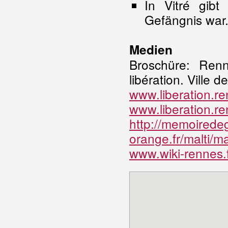
In Vitré gib
Gefängnis war
Medien
Broschüre: Renn
libération. Ville
www.liberation.re
www.liberation.ren
http://memoirede
orange.fr/malti/ma
www.wiki-rennes