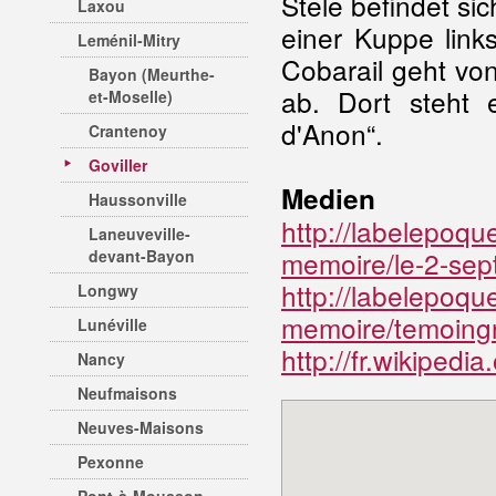
Stele befindet si
Laxou
einer Kuppe link
Leménil-Mitry
Cobarail geht vo
Bayon (Meurthe-
ab. Dort steht e
et-Moselle)
d'Anon“.
Crantenoy
Goviller
Medien
Haussonville
http://labelepoq
Laneuveville-
memoire/le-2-sep
devant-Bayon
http://labelepoq
Longwy
memoire/temoing
Lunéville
http://fr.wikipedia
Nancy
Neufmaisons
Neuves-Maisons
Pexonne