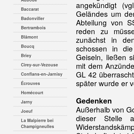
angekündigt (vg
Baccarat
Geländes um den
Badonviller
Abteilung von SS
Bertrambois
reden zu müsse
Blâmont
zunächst in de
Boucq
schossen in di
Geiseln, ließen 
Briey
mit dem Anzünden
Cirey-sur-Vezouse
GL 42 überrascht
Conflans-en-Jarnisy
später wurde er v
Écrouves
Homécourt
Gedenken
Jarny
Außerhalb von Gov
Joeuf
dieser Stelle
La Malpierre bei
Widerstandskämpf
Champigneulles