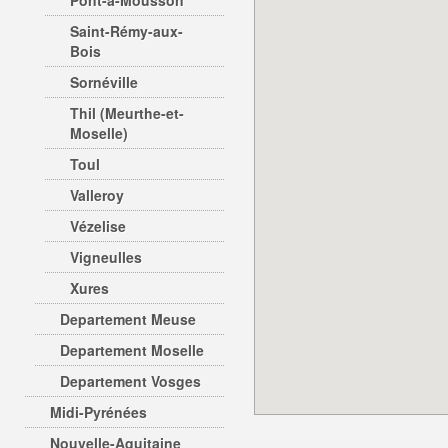
Pont-à-Mousson
Saint-Rémy-aux-
Bois
Sornéville
Thil (Meurthe-et-
Moselle)
Toul
Valleroy
Vézelise
Vigneulles
Xures
Departement Meuse
Departement Moselle
Departement Vosges
Midi-Pyrénées
Nouvelle-Aquitaine