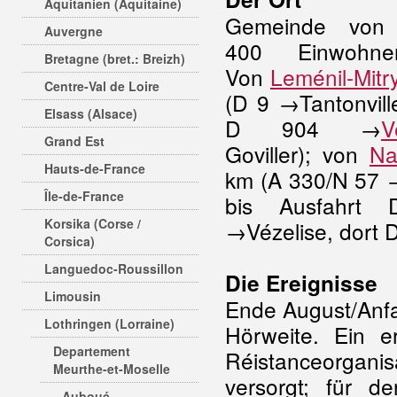
Aquitanien (Aquitaine)
Gemeinde von
Auvergne
400 Einwohner/
Bretagne (bret.: Breizh)
Von
Leménil-Mitr
Centre-Val de Loire
(D 9 →Tantonvill
Elsass (Alsace)
D 904 →
V
Grand Est
Goviller); von
Na
Hauts-de-France
km (A 330/N 57 
Île-de-France
bis Ausfahrt
Korsika (Corse /
→Vézelise, dort 
Corsica)
Languedoc-Roussillon
Die Ereignisse
Limousin
Ende August/Anf
Lothringen (Lorraine)
Hörweite. Ein e
Departement
Réistanceorganisa
Meurthe-et-Moselle
versorgt; für 
Auboué